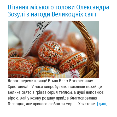
Вітання міського голови Олександра
Зозулі з нагоди Великодніх свят
Дорогі перемишлянці! Вітаю Вас з Воскресінням
Христовим! У часи випробувань і викликів нехай це
велике свято зігріває серця теплом, а душі наповнює
вірою. Хай у кожну родину прийде благословення
Господнє, яке принесе любов та мир. Христове...
[далі]