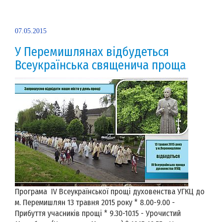
07.05.2015
У Перемишлянах відбудеться
Всеукраїнська священича проща
Програма IV Всеукраїнської прощі духовенства УГКЦ до
м. Перемишлян 13 травня 2015 року * 8.00-9.00 -
Прибуття учасників прощі * 9.30-10.15 - Урочистий