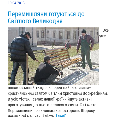
10.04.2015
Перемишляни готуються до
Світлого Великодня
Ось
уже
пішов останній тиждень перед найважливішим
християнським святом Світлим Христовим Воскресінням.
В усіх містах і селах нашої країни йдуть активні
приготування до цього великого свята. От і місто
Перемишляни не залишається осторонь. Щороку
небайдужі мешканці міста...
[далі]