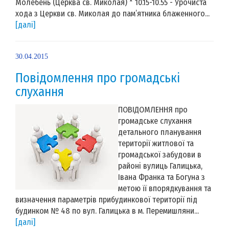
Молебень (Церква св. Миколая) * 10.15-10.55 - Урочиста
хода з Церкви св. Миколая до пам’ятника блаженного...
[далі]
30.04.2015
Повідомлення про громадські
слухання
ПОВІДОМЛЕННЯ про
громадське слухання
детального планування
території житлової та
громадської забудови в
районі вулиць Галицька,
Івана Франка та Богуна з
метою її впорядкування та
визначення параметрів прибудинкової території під
будинком № 48 по вул. Галицька в м. Перемишляни...
[далі]