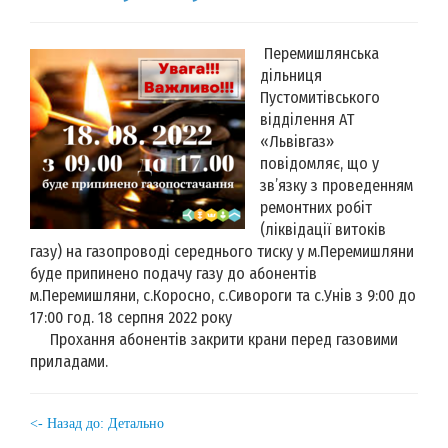
Перемишлянська
дільниця
Пустомитівського
відділення АТ
«Львівгаз»
повідомляє, що у
зв’язку з проведенням
ремонтних робіт
(ліквідації витоків
газу) на газопроводі середнього тиску у м.Перемишляни
буде припинено подачу газу до абонентів
м.Перемишляни, с.Коросно, с.Сивороги та с.Унів з 9:00 до
17:00 год. 18 серпня 2022 року
Прохання абонентів закрити крани перед газовими
приладами.
<- Назад до: Детально