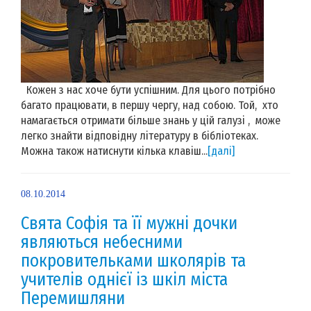
Кожен з нас хоче бути успішним. Для цього потрібно
багато працювати, в першу чергу, над собою. Той, хто
намагається отримати більше знань у цій галузі , може
легко знайти відповідну літературу в бібліотеках.
Можна також натиснути кілька клавіш...
[далі]
08.10.2014
Свята Софія та її мужні дочки
являються небесними
покровительками школярів та
учителів однієї із шкіл міста
Перемишляни