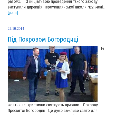
разом». З ініціативою проведення такого заходу
виступили дирекція Перемишлянської школи №2 імені...
[далі]
22.10.2014
Під Покровом Богородиці
14
жовтня всі християни святкують празник – Покрову
Пресвятої Богородиці. Це дуже важливе свято для