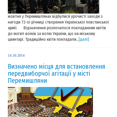
жовтня у Перемишлянах відбулися урочисті заходи з
нагоди 72-ої річниці створення Української повстанської
армії. Відзначення розпочалося покладанням квітів
до могил воїнів за волю України, що на міському
цвинтарі. Традиційно квіти покладали...
[далі]
14.10.2014
Визначено місця для встановлення
передвиборчої агітації у місті
Перемишляни