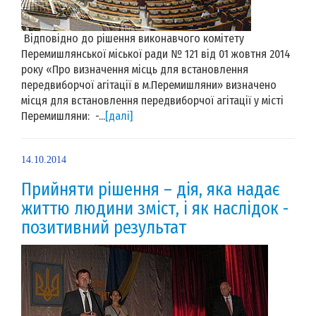
Відповідно до рішення виконавчого комітету
Перемишлянської міської ради № 121 від 01 жовтня 2014
року «Про визначення місць для встановлення
передвиборчої агітації в м.Перемишляни» визначено
місця для встановлення передвиборчої агітації у місті
Перемишляни: -...
[далі]
14.10.2014
Прийняти рішення – дія, яка надає
життю людини зміст, і як наслідок -
позитивний результат