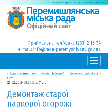
Попередня версія сайту та архів данних
Приймальна тел/факс (263) 2-16-34
e-mail: info@rada-peremyshlyany.gov.ua
< Вшанування пам'яті Героїв Небесної
Бережемо довкілля >
Сотні
26.02.2019 09:30 Вік: 7 yrs
Демонтаж старої
паркової огорожі