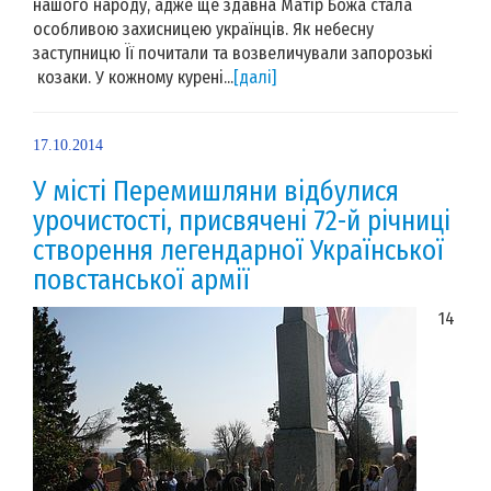
нашого народу, адже ще здавна Матір Божа стала
особливою захисницею українців. Як небесну
заступницю Її почитали та возвеличували запорозькі
козаки. У кожному курені...
[далі]
17.10.2014
У місті Перемишляни відбулися
урочистості, присвячені 72-й річниці
створення легендарної Української
повстанської армії
14