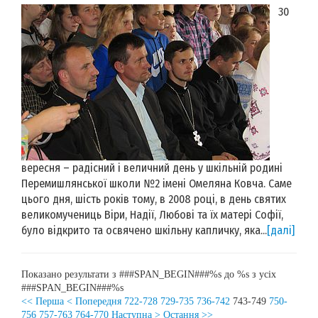
30
вересня – радісний і величний день у шкільній родині
Перемишлянської школи №2 імені Омеляна Ковча. Саме
цього дня, шість років тому, в 2008 році, в день святих
великомучениць Віри, Надії, Любові та їх матері Софії,
було відкрито та освячено шкільну капличку, яка...
[далі]
Показано результати з ###SPAN_BEGIN###%s до %s з усіх
###SPAN_BEGIN###%s
<< Перша
< Попередня
722-728
729-735
736-742
743-749
750-
756
757-763
764-770
Наступна >
Остання >>