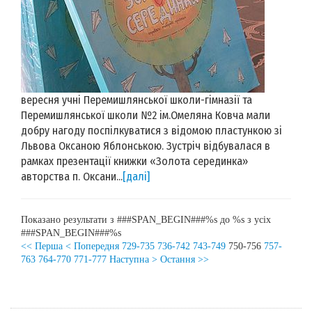
вересня учні Перемишлянської школи-гімназії та
Перемишлянської школи №2 ім.Омеляна Ковча мали
добру нагоду поспілкуватися з відомою пластункою зі
Львова Оксаною Яблонською. Зустріч відбувалася в
рамках презентації книжки «Золота серединка»
авторства п. Оксани...
[далі]
Показано результати з ###SPAN_BEGIN###%s до %s з усіх
###SPAN_BEGIN###%s
<< Перша
< Попередня
729-735
736-742
743-749
750-756
757-
763
764-770
771-777
Наступна >
Остання >>