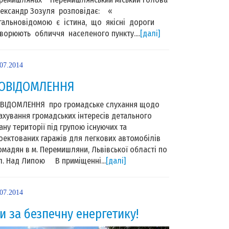
ександр Зозуля розповідає: «
гальновідомою є істина, що якісні дороги
ворюють обличчя населеного пункту....
[далі]
.07.2014
ОВІДОМЛЕННЯ
ВІДОМЛЕННЯ про громадське слухання щодо
ахування громадських інтересів детального
ану території під групою існуючих та
оектованих гаражів для легкових автомобілів
омадян в м. Перемишляни, Львівської області по
л. Над Липою В приміщенні...
[далі]
.07.2014
и за безпечну енергетику!