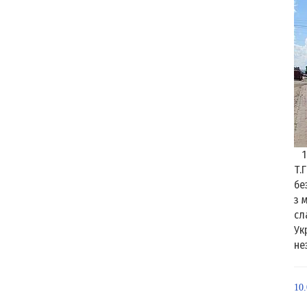
14
Т.
бе
з 
сл
Ук
не
10