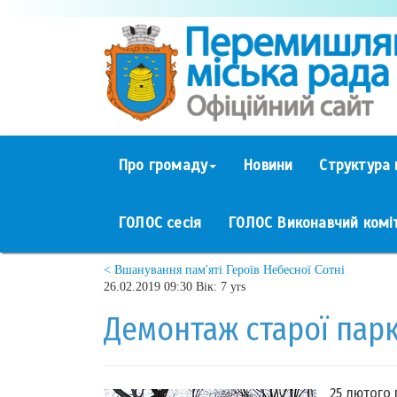
Про громаду
Новини
Структура 
ГОЛОС сесія
ГОЛОС Виконавчий комі
< Вшанування пам'яті Героїв Небесної Сотні
26.02.2019 09:30 Вік: 7 yrs
Демонтаж старої парк
25 лютого 