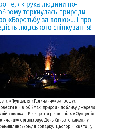
ро те, як рука людини по-
оброму торкнулась природи…
ро «Боротьбу за волю»… І про
адість людського спілкування!
ретє «Фундація «Галичани»» запрошує
овести ніч в обіймах природи поблизу джерела
иній камінь» Вже третій рік поспіль «Фундація
аличани»» організовує День Синього каменя у
ремишлянському лісопарку. Цьогоріч свято , у