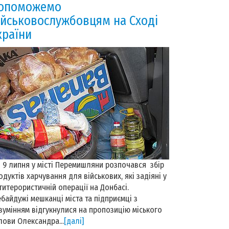
опоможемо
ійськовослужбовцям на Сході
країни
9 липня у місті Перемишляни розпочався збір
одуктів харчування для військових, які задіяні у
титерористичній операції на Донбасі.
байдужі мешканці міста та підприємці з
зумінням відгукнулися на пропозицію міського
лови Олександра...
[далі]