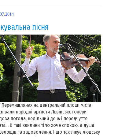
.07.2014
ікувальна пісня
Перемишлянах на центральній площі міста
співали народні артисти Львівської опери
дова погода, недільний день і передчуття
ята… В такі хвилини тіло хоче спокою, а душа
селощів та задоволення. І що так лікує людську