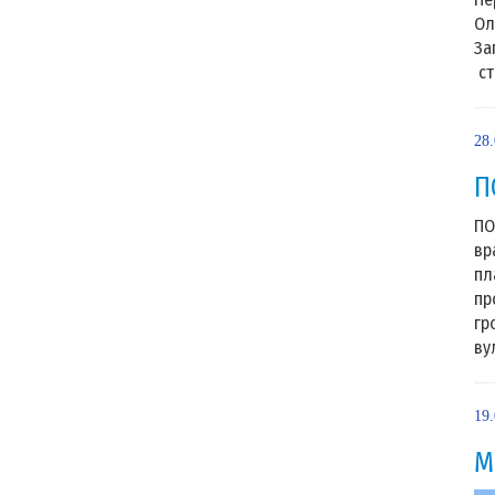
Ол
За
ст
28
П
ПО
вр
пл
пр
гр
ву
19
М