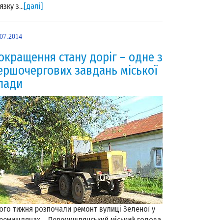
язку з...
[далі]
.07.2014
окращення стану доріг – одне з
ершочергових завдань міської
лади
ого тижня розпочали ремонт вулиці Зеленої у
ремишлянах Перемишлянський міський голова