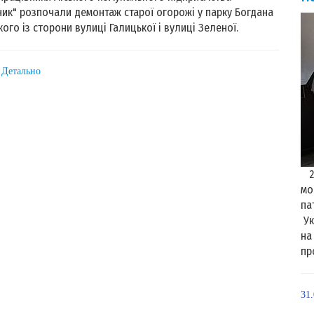
ик" розпочали демонтаж старої огорожі у парку Богдана
ого із сторони вулиці Галицької і вулиці Зеленої.
: Детально
27
мо
па
Ук
на
пр
31