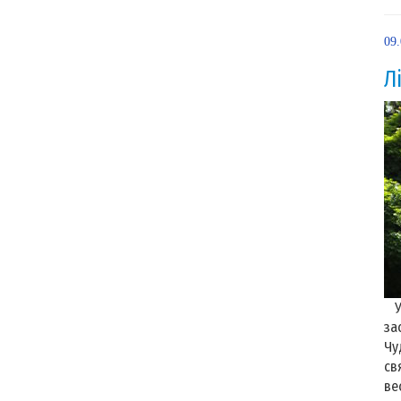
09
Л
У 
за
Чу
св
ве