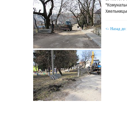
"Комунальн
Хмельницьк
<- Назад до