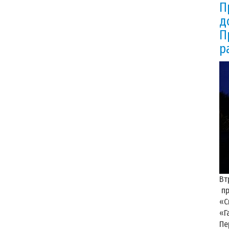
П
д
П
р
Вт
пр
«С
«Г
Пе