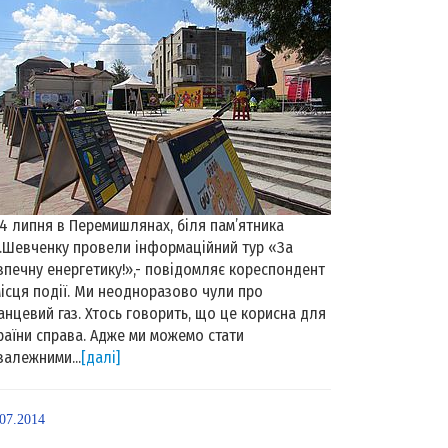
 липня в Перемишлянах, біля пам’ятника
Г.Шевченку провели інформаційний тур «За
зпечну енергетику!»,- повідомляє кореспондент
місця події. Ми неодноразово чули про
анцевий газ. Хтось говорить, що це корисна для
раїни справа. Адже ми можемо стати
залежними...
[далі]
.07.2014