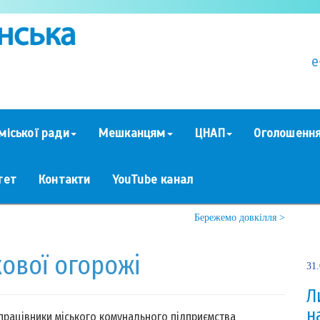
e
міської ради
Мешканцям
ЦНАП
Оголошенн
тет
Контакти
YouTube канал
Бережемо довкілля >
ової огорожі
31
Л
н
працівники міського комунального підприємства