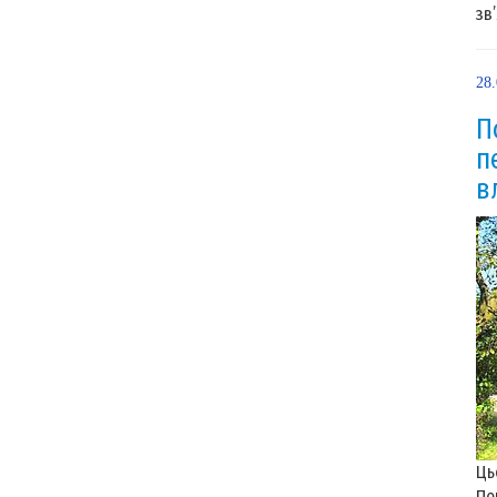
зв’
28
П
п
в
Ць
Пе