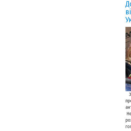
Д
в
У
З 
пр
ан
Не
ро
го