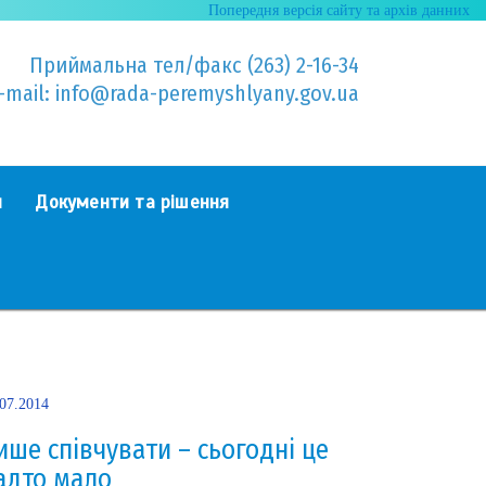
Попередня версія сайту та архів данних
Приймальна тел/факс (263) 2-16-34
-mail: info@rada-peremyshlyany.gov.ua
я
Документи та рішення
.07.2014
ише співчувати – сьогодні це
адто мало