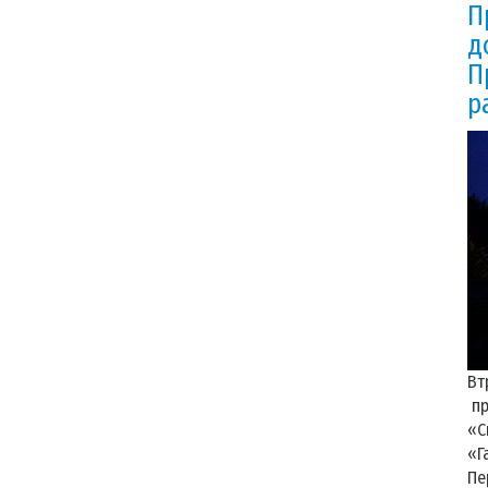
П
д
П
р
Вт
пр
«С
«Г
Пе