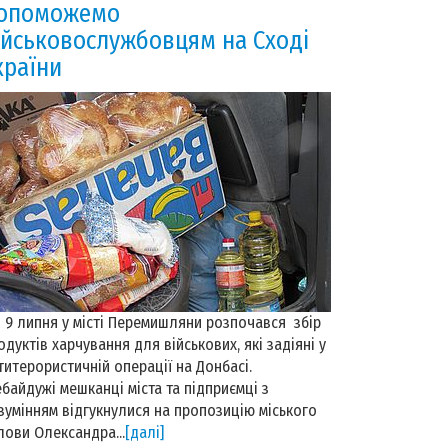
опоможемо
ійськовослужбовцям на Сході
країни
9 липня у місті Перемишляни розпочався збір
одуктів харчування для військових, які задіяні у
титерористичній операції на Донбасі.
байдужі мешканці міста та підприємці з
зумінням відгукнулися на пропозицію міського
лови Олександра...
[далі]