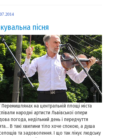
.07.2014
ікувальна пісня
Перемишлянах на центральній площі міста
співали народні артисти Львівської опери
дова погода, недільний день і передчуття
ята… В такі хвилини тіло хоче спокою, а душа
селощів та задоволення. І що так лікує людську