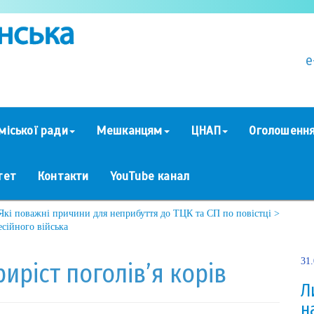
e
міської ради
Мешканцям
ЦНАП
Оголошенн
тет
Контакти
YouTube канал
Які поважні причини для неприбуття до ТЦК та СП по повістці >
сійного війська
31
иріст поголів’я корів
Л
н