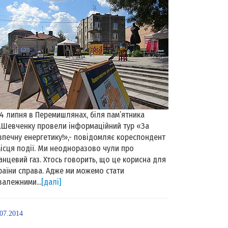
 липня в Перемишлянах, біля пам’ятника
Г.Шевченку провели інформаційний тур «За
зпечну енергетику!»,- повідомляє кореспондент
місця події. Ми неодноразово чули про
анцевий газ. Хтось говорить, що це корисна для
раїни справа. Адже ми можемо стати
залежними...
[далі]
.07.2014