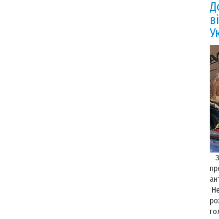
Д
в
У
З 
пр
ан
Не
ро
го