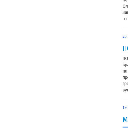
Ол
За
ст
28
П
ПО
вр
пл
пр
гр
ву
19
М