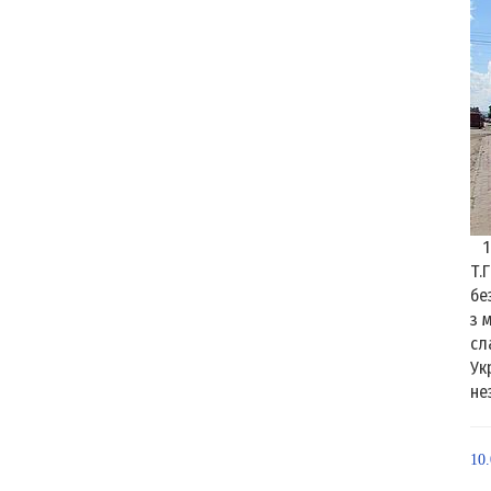
14
Т.
бе
з 
сл
Ук
не
10