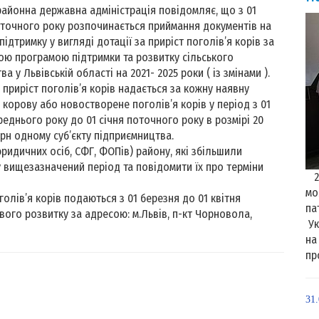
районна державна адміністрація повідомляє, що з 01
точного року розпочинається приймання документів на
ідтримку у вигляді дотації за приріст поголів’я корів за
ю програмою підтримки та розвитку сільського
а у Львівській області на 2021- 2025 роки ( із змінами ).
 приріст поголів’я корів надається за кожну наявну
корову або новостворене поголів’я корів у період з 01
реднього року до 01 січня поточного року в розмірі 20
.грн одному суб’єкту підприємництва.
ридичних осіб, СФГ, ФОПів) району, які збільшили
у вищезазначений період та повідомити їх про терміни
27
мо
олів’я корів подаються з 01 березня до 01 квітня
па
ого розвитку за адресою: м.Львів, п-кт Чорновола,
Ук
на
пр
31