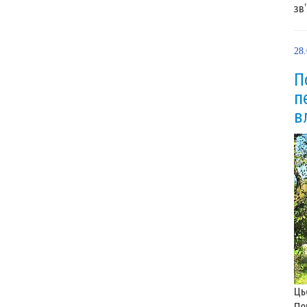
зв’
28
П
п
в
Ць
Пе