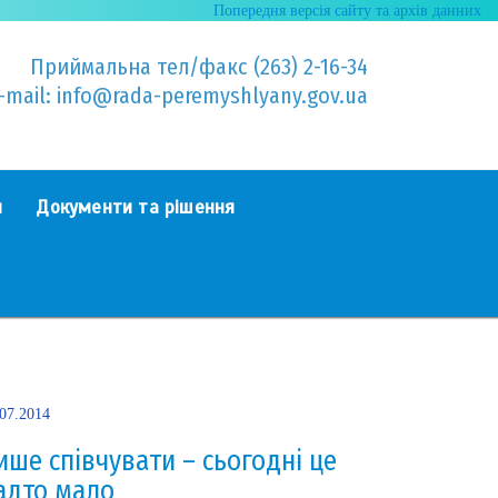
Попередня версія сайту та архів данних
Приймальна тел/факс (263) 2-16-34
-mail: info@rada-peremyshlyany.gov.ua
я
Документи та рішення
.07.2014
ише співчувати – сьогодні це
адто мало