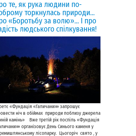
ро те, як рука людини по-
оброму торкнулась природи…
ро «Боротьбу за волю»… І про
адість людського спілкування!
ретє «Фундація «Галичани»» запрошує
овести ніч в обіймах природи поблизу джерела
иній камінь» Вже третій рік поспіль «Фундація
аличани»» організовує День Синього каменя у
ремишлянському лісопарку. Цьогоріч свято , у