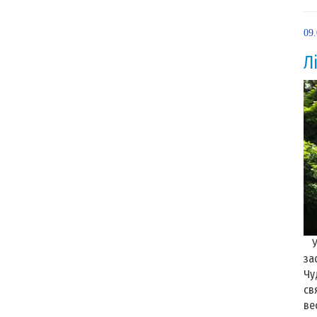
09
Л
У 
за
Чу
св
ве