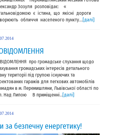
ександр Зозуля розповідає: «
гальновідомою є істина, що якісні дороги
ворюють обличчя населеного пункту....
[далі]
.07.2014
ОВІДОМЛЕННЯ
ВІДОМЛЕННЯ про громадське слухання щодо
ахування громадських інтересів детального
ану території під групою існуючих та
оектованих гаражів для легкових автомобілів
омадян в м. Перемишляни, Львівської області по
л. Над Липою В приміщенні...
[далі]
.07.2014
и за безпечну енергетику!