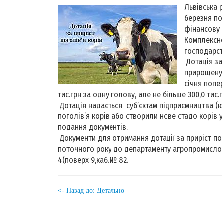
Львівська 
березня по
фінансову п
Комплексно
господарств
Дотація за
прирощену 
січня попе
тис.грн за одну голову, але не більше 300,0 тис
Дотація надається суб’єктам підприємництва (ю
поголів’я корів або створили нове стадо корів 
подання документів.
Документи для отримання дотації за приріст пог
поточного року до департаменту агропромислов
4(поверх 9,каб.№ 82.
<- Назад до: Детально