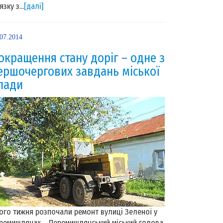
язку з...
[далі]
.07.2014
окращення стану доріг – одне з
ершочергових завдань міської
лади
ого тижня розпочали ремонт вулиці Зеленої у
ремишлянах Перемишлянський міський голова