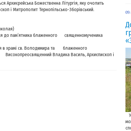
ся Архиєрейська Божественна Літургія, яку очолить
коп і Митрополит Тернопільсько-Зборівський.
09
Д
иколая)
г
колая до пам’ятника блаженного священномученика
«
гія в храмі св. Володимира та блаженного
исокопреосвященний Владика Василь, Архиєпископ і
У 
мо
сп