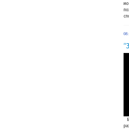
мо
по
сп
08
“
Бо
ра