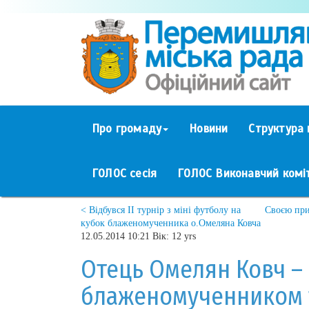
Про громаду
Новини
Структура 
ГОЛОС сесія
ГОЛОС Виконавчий комі
< Відбувся ІІ турнір з міні футболу на
Своєю при
кубок блаженомученника о.Омеляна Ковча
12.05.2014 10:21 Вік: 12 yrs
Отець Омелян Ковч – 
блаженомученником 