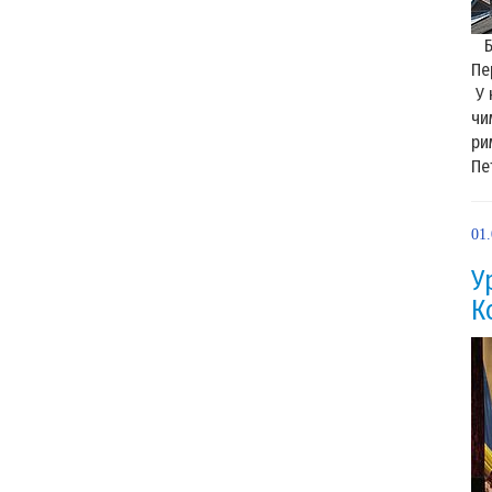
Ба
Пе
У 
чи
ри
Пе
01
У
К