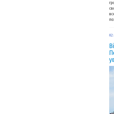
гр
св
вс
по
02
В
П
у