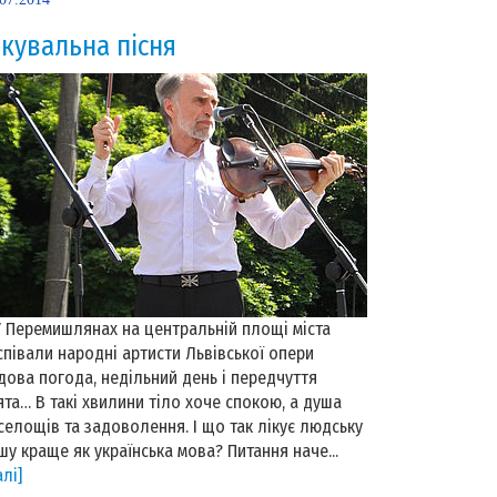
ікувальна пісня
Перемишлянах на центральній площі міста
співали народні артисти Львівської опери
дова погода, недільний день і передчуття
ята… В такі хвилини тіло хоче спокою, а душа
селощів та задоволення. І що так лікує людську
шу краще як українська мова? Питання наче...
алі]