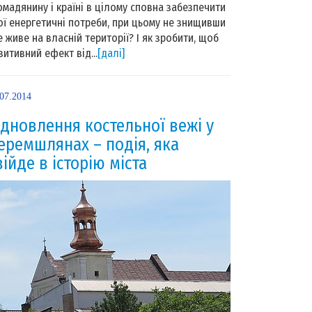
омадянину і країні в цілому сповна забезпечити
ої енергетичні потреби, при цьому не знищивши
е живе на власній території? І як зробити, щоб
зитивний ефект від...
[далі]
.07.2014
ідновлення костельної вежі у
еремшлянах – подія, яка
війде в історію міста