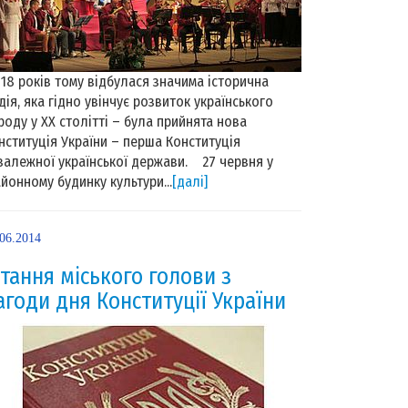
 років тому відбулася значима історична
дія, яка гідно увінчує розвиток українського
роду у ХХ столітті – була прийнята нова
нституція України – перша Конституція
залежної української держави. 27 червня у
йонному будинку культури...
[далі]
.06.2014
ітання міського голови з
агоди дня Конституції України