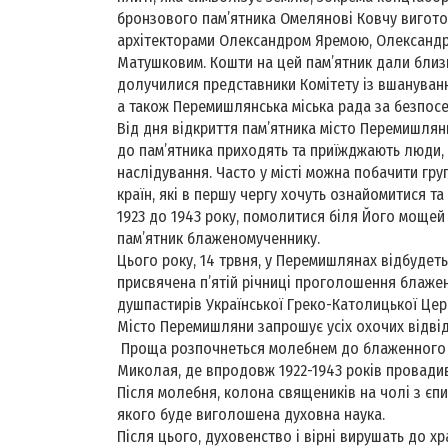
бронзового пам’ятника Омелянові Ковчу виготов
архітекторами Олександром Яремою, Олександ
Матушковим. Кошти на цей пам’ятник дали близ
долучилися представники Комітету із вшануван
а також Перемишлянська міська рада за безпосе
Від дня відкриття пам’ятника місто Перемишлян
до пам’ятника приходять та приїжджають люди,
наслідування. Часто у місті можна побачити груп
країн, які в першу чергу хочуть ознайомитися т
1923 до 1943 року, помолитися біля Його мощей 
пам’ятник блаженомученнику.
Цього року, 14 трвня, у Перемишлянах відбудеть
присвячена п’ятій річниці проголошення блаж
душпастирів Української Греко-Католицької Церкв
Місто Перемишляни запрошує усіх охочих відвід
Проща розпочнеться молебнем до блаженного 
Миколая, де впродовж 1922-1943 років провадив
Після молебня, колона священиків на чолі з єп
якого буде виголошена духовна наука.
Після цього, духовенство і вірні вирушать до 