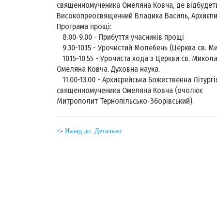
священномученика Омеляна Ковча, де відбудеть
Високопреосвященний Владика Василь, Архиєпис
Програма прощі:
8.00-9.00 - Прибуття учасників прощі
9.30-10.15 - Урочистий Молебень (Церква св. М
10.15-10.55 - Урочиста хода з Церкви св. Ми
Омеляна Ковча. Духовна наука.
11.00-13.00 - Архиєрейська Божественна Літур
священномученика Омеляна Ковча (очолює В
Митрополит Тернопільсько-Зборівський).
<- Назад до: Детально