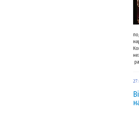
18
по
на
Ко
не
ра
27
В
н