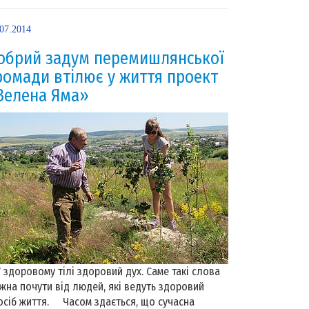
.07.2014
обрий задум перемишлянської
ромади втілює у життя проект
Зелена Яма»
здоровому тілі здоровий дух. Саме такі слова
жна почути від людей, які ведуть здоровий
осіб життя. Часом здається, що сучасна