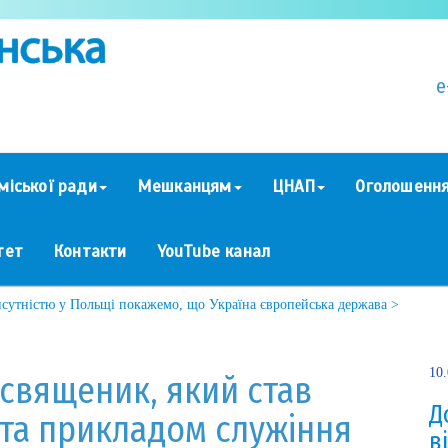
e
міської ради
Мешканцям
ЦНАП
Оголошенн
тет
Контакти
YouTube канал
сутністю у Польщі покажемо, що Україна європейська держава >
10
священик, який став
Д
та прикладом служіння
в