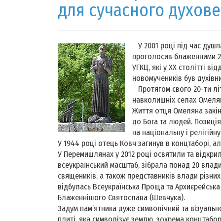
для сучасного духов
У 2001 році під час душпа
проголосив блаженними 28
УГКЦ, які у ХХ столітті в
новомучеників був духівн
Протягом свого 20-ти лі
навколишніх селах Омелян
Життя отця Омеляна закі
до Бога та людей. Позиці
на національну і релігійн
У 1944 році отець Ковч загинув в концтаборі, ал
У Перемишлянах у 2012 році освятили та відкри
всеукраїнський масштаб, зібрала понад 20 влади
священиків, а також представників влади різних 
відбулась Всеукраїнська Проща та Архиєрейська
Блаженнішого Святослава (Шевчука).
Задум пам’ятника дуже символічний та візуально
плиті, яка символізує землю, зокрема концтабор