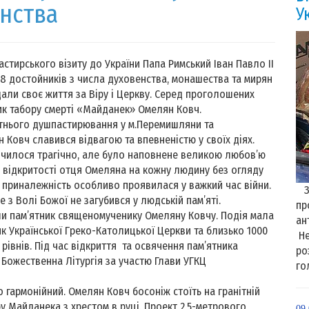
енства
У
стирського візиту до України Папа Римський Іван Павло ІІ
 достойників з числа духовенства, монашества та мирян
іддали своє життя за Віру і Церкву. Серед проголошених
ик табору смерті «Майданек» Омелян Ковч.
тнього душпастирювання у м.Перемишляни та
 Ковч славився відвагою та впевненістю у своїх діях.
нчилося трагічно, але було наповнене великою любов’ю
я відкритості отця Омеляна на кожну людину без огляду
у приналежність особливо проявилася у важкий час війни.
З 
е з Волі Божої не загубився у людській пам’яті.
пр
ли пам’ятник священомученику Омеляну Ковчу. Подія мала
ан
к Української Греко-Католицької Церкви та близько 1000
Не
рівнів. Під час відкриття та освячення пам’ятника
ро
 Божественна Літургія за участю Глави УГКЦ
го
 гармонійний. Омелян Ковч босоніж стоїть на гранітній
у Майданека з хрестом в руці. Проект 2,5-метрового
09