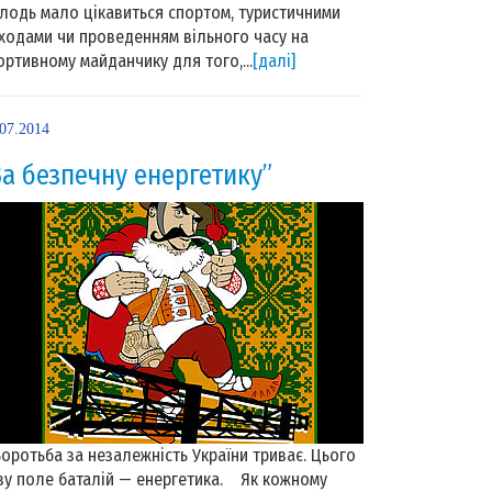
лодь мало цікавиться спортом, туристичними
ходами чи проведенням вільного часу на
ортивному майданчику для того,...
[далі]
.07.2014
За безпечну енергетику”
ротьба за незалежність України триває. Цього
зу поле баталій — енергетика. Як кожному