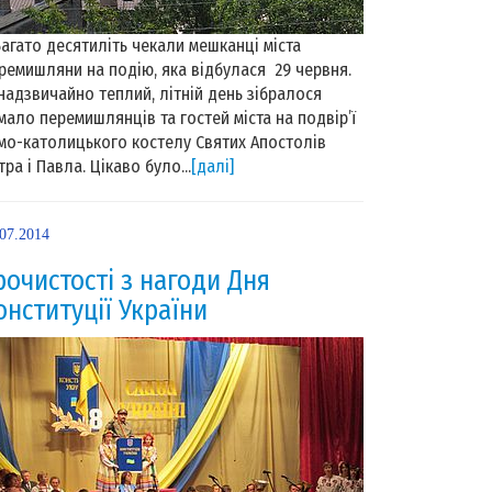
гато десятиліть чекали мешканці міста
ремишляни на подію, яка відбулася 29 червня.
надзвичайно теплий, літній день зібралося
мало перемишлянців та гостей міста на подвір’ї
мо-католицького костелу Святих Апостолів
тра і Павла. Цікаво було...
[далі]
.07.2014
рочистості з нагоди Дня
онституції України