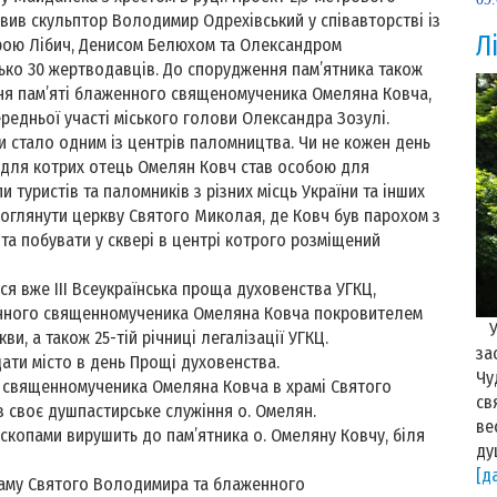
ив скульптор Володимир Одрехівський у співавторстві із
Л
рою Лібич, Денисом Белюхом та Олександром
ько 30 жертводавців. До спорудження пам’ятника також
ня пам’яті блаженного священомученика Омеляна Ковча,
редньої участі міського голови Олександра Зозулі.
и стало одним із центрів паломництва. Чи не кожен день
 для котрих отець Омелян Ковч став особою для
и туристів та паломників з різних місць України та інших
а оглянути церкву Святого Миколая, де Ковч був парохом з
та побувати у сквері в центрі котрого розміщений
ся вже ІІІ Всеукраїнська проща духовенства УГКЦ,
енного священномученика Омеляна Ковча покровителем
У 
и, а також 25-тій річниці легалізації УГКЦ.
за
ати місто в день Прощі духовенства.
Чу
священномученика Омеляна Ковча в храмі Святого
св
 своє душпастирське служіння о. Омелян.
ве
ископами вирушить до пам’ятника о. Омеляну Ковчу, біля
ду
[д
храму Святого Володимира та блаженного