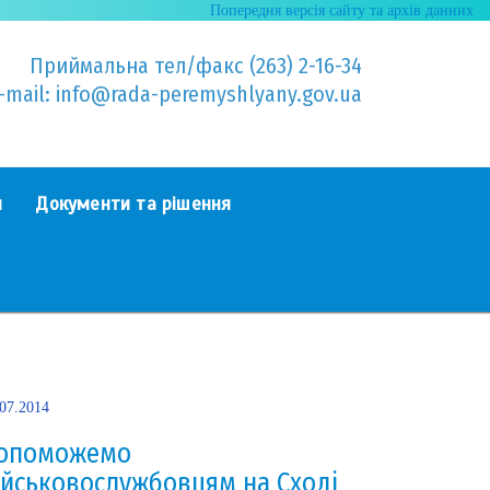
Попередня версія сайту та архів данних
Приймальна тел/факс (263) 2-16-34
-mail: info@rada-peremyshlyany.gov.ua
я
Документи та рішення
.07.2014
опоможемо
ійськовослужбовцям на Сході