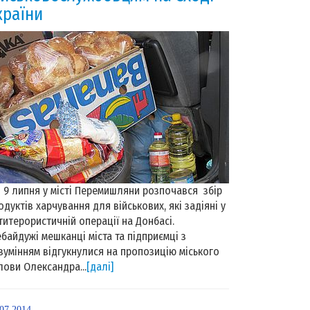
країни
9 липня у місті Перемишляни розпочався збір
одуктів харчування для військових, які задіяні у
титерористичній операції на Донбасі.
байдужі мешканці міста та підприємці з
зумінням відгукнулися на пропозицію міського
лови Олександра...
[далі]
.07.2014