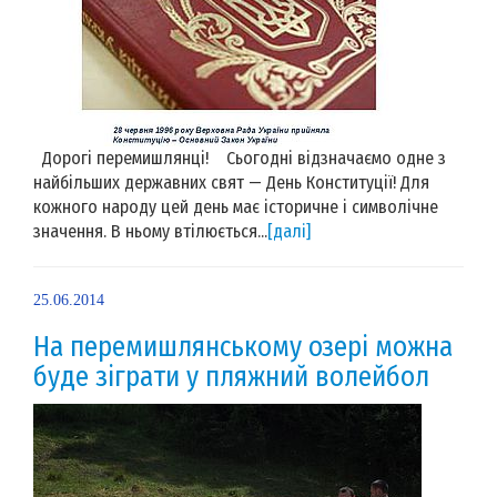
Дорогі перемишлянці! Сьогодні відзначаємо одне з
найбільших державних свят — День Конституції! Для
кожного народу цей день має історичне і символічне
значення. В ньому втілюється...
[далі]
25.06.2014
На перемишлянському озері можна
буде зіграти у пляжний волейбол