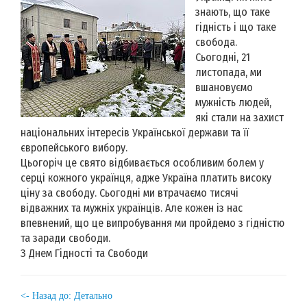
знають, що таке
гідність і що таке
свобода.
Сьогодні, 21
листопада, ми
вшановуємо
мужність людей,
які стали на захист
національних інтересів Української держави та її
європейського вибору.
Цьогоріч це свято відбивається особливим болем у
серці кожного українця, адже Україна платить високу
ціну за свободу. Сьогодні ми втрачаємо тисячі
відважних та мужніх українців. Але кожен із нас
впевнений, що це випробування ми пройдемо з гідністю
та заради свободи.
З
Днем Гідності та Свободи
<- Назад до: Детально