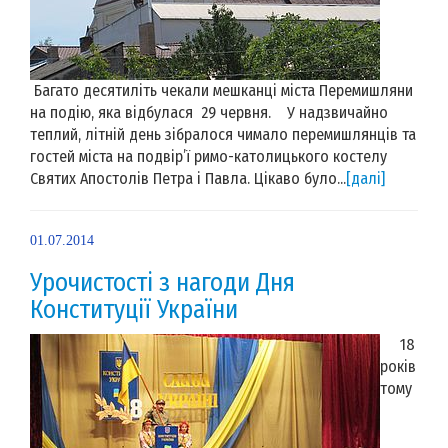
Багато десятиліть чекали мешканці міста Перемишляни
на подію, яка відбулася 29 червня. У надзвичайно
теплий, літній день зібралося чимало перемишлянців та
гостей міста на подвір’ї римо-католицького костелу
Святих Апостолів Петра і Павла. Цікаво було...
[далі]
01.07.2014
Урочистості з нагоди Дня
Конституції України
18
років
тому