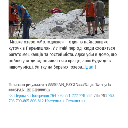
Міське озеро «Молодіжне» - один із найгарніших
куточків Перемишлян. У літній період сюди сходяться
багато мешканців та гостей міста. Адже усім відомо, що
поблизу води відпочивається краще, аніж будь-де в
іншому місці. Улітку на берегах озера...
[далі]
Показано результати з ###SPAN_BEGIN###%s до %s з усіх
###SPAN_BEGIN###%s
<< Перша
< Попередня
764-770
771-777
778-784
785-791
792-
798
799-805
806-812
Наступна >
Остання >>