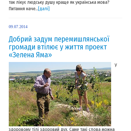
так лікує людську душу краще як українська мова?
Питання наче...
[далі]
09.07.2014
Добрий задум перемишлянської
громади втілює у життя проект
«Зелена Яма»
У
здоровому тілі здоровий дух. Саме такі слова можна