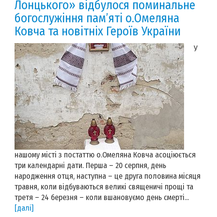
Лонцького» відбулося поминальне
богослужіння пам’яті о.Омеляна
Ковча та новітніх Героїв України
У
нашому місті з постаттю о.Омеляна Ковча асоціюється
три календарні дати. Перша – 20 серпня, день
народження отця, наступна – це друга половина місяця
травня, коли відбуваються великі священичі прощі та
третя – 24 березня – коли вшановуємо день смерті...
[далі]