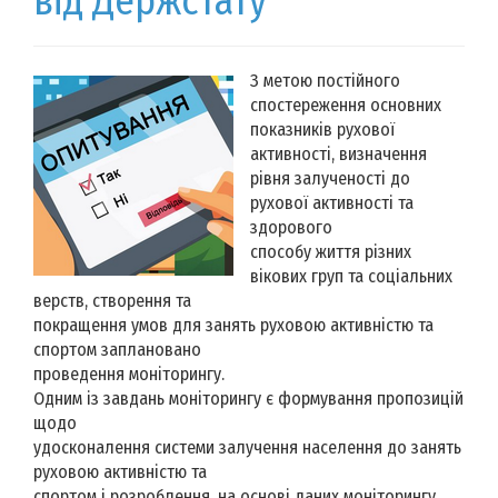
від Держстату
З метою постійного
спостереження основних
показників рухової
активності, визначення
рівня залученості до
рухової активності та
здорового
способу життя різних
вікових груп та соціальних
верств, створення та
покращення умов для занять руховою активністю та
спортом заплановано
проведення моніторингу.
Одним із завдань моніторингу є формування пропозицій
щодо
удосконалення системи залучення населення до занять
руховою активністю та
спортом і розроблення, на основі даних моніторингу,