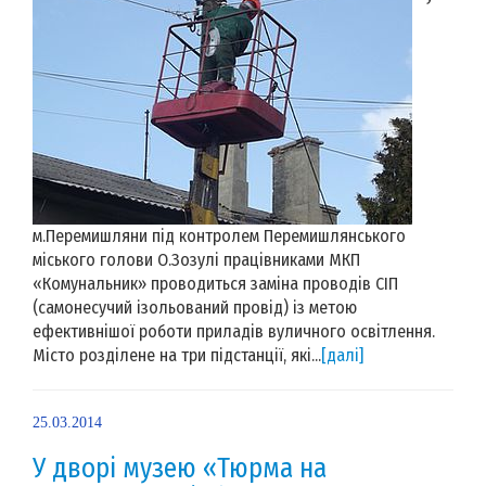
м.Перемишляни під контролем Перемишлянського
міського голови О.Зозулі працівниками МКП
«Комунальник» проводиться заміна проводів СІП
(самонесучий ізольований провід) із метою
ефективнішої роботи приладів вуличного освітлення.
Місто розділене на три підстанції, які...
[далі]
25.03.2014
У дворі музею «Тюрма на