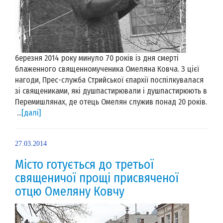
березня 2014 року минуло 70 років із дня смерті
блаженного священномученика Омеляна Ковча. З цієї
нагоди, Прес-служба Стрийської єпархії поспілкувалася
зі священиками, які душпастирювали і душпастирюють в
Перемишлянах, де отець Омелян служив понад 20 років.
...
[далі]
27.03.2014
Місто готується до третьої
священичої прощі присвяченої
отцю Омеляну Ковчу