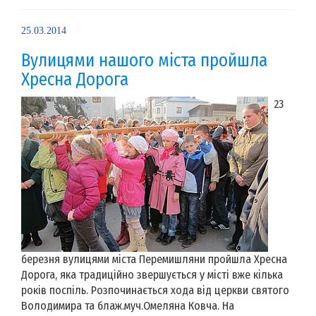
25.03.2014
Вулицями нашого міста пройшла
Хресна Дорога
23
березня вулицями міста Перемишляни пройшла Хресна
Дорога, яка традиційно звершується у місті вже кілька
років поспіль. Розпочинається хода від церкви святого
Володимира та блаж.муч.Омеляна Ковча. На