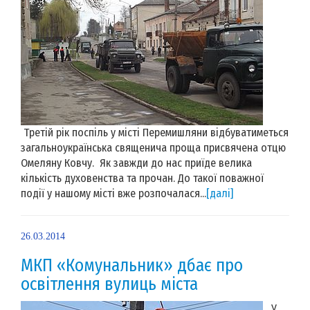
Третій рік поспіль у місті Перемишляни відбуватиметься
загальноукраїнська священича проща присвячена отцю
Омеляну Ковчу. Як завжди до нас приїде велика
кількість духовенства та прочан. До такої поважної
події у нашому місті вже розпочалася...
[далі]
26.03.2014
МКП «Комунальник» дбає про
освітлення вулиць міста
У