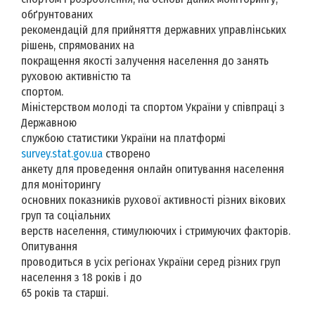
обґрунтованих
рекомендацій для прийняття державних управлінських
рішень, спрямованих на
покращення якості залучення населення до занять
руховою активністю та
спортом.
Міністерством молоді та спортом України у співпраці з
Державною
службою статистики України на платформі
survey.stat.gov.ua
створено
анкету для проведення онлайн опитування населення
для моніторингу
основних показників рухової активності різних вікових
груп та соціальних
верств населення, стимулюючих і стримуючих факторів.
Опитування
проводиться в усіх регіонах України серед різних груп
населення з 18 років і до
65 років та старші.