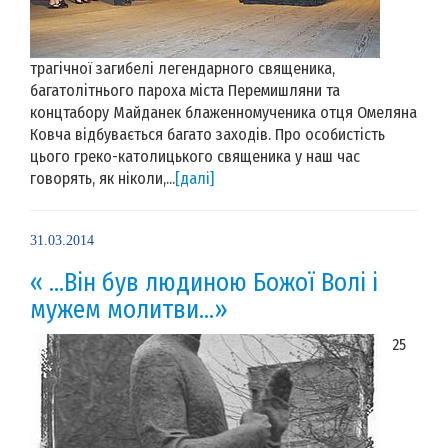
трагічної загибелі легендарного священика,
багатолітнього пароха міста Перемишляни та
концтабору Майданек блаженномученика отця Омеляна
Ковча відбувається багато заходів. Про особистість
цього греко-католицького священика у наш час
говорять, як ніколи,...
[далі]
31.03.2014
« …Він був людиною Божої Волі і
мужем молитви…»
25