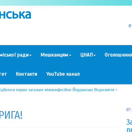
e
міської ради
Мешканцям
ЦНАП
Оголошенн
тет
Контакти
YouTube канал
відбулося перше загальне міжконфесійне Йорданське Водосвяття >
07
РИГА!
З
п