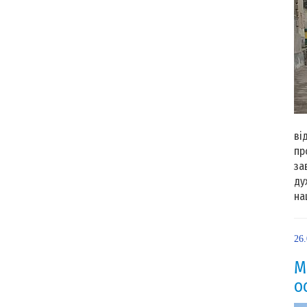
Тр
ві
пр
за
ду
на
26
М
о