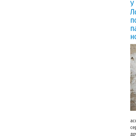
У
Л
п
п
н
У 
ас
се
др