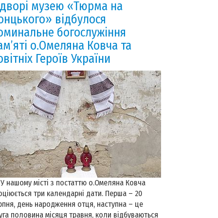
 дворі музею «Тюрма на
онцького» відбулося
оминальне богослужіння
ам’яті о.Омеляна Ковча та
овітніх Героїв України
нашому місті з постаттю о.Омеляна Ковча
оціюється три календарні дати. Перша – 20
рпня, день народження отця, наступна – це
уга половина місяця травня, коли відбуваються