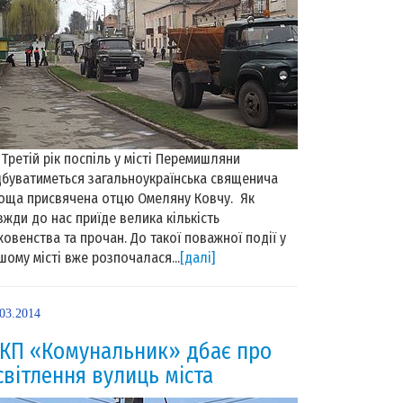
етій рік поспіль у місті Перемишляни
дбуватиметься загальноукраїнська священича
оща присвячена отцю Омеляну Ковчу. Як
вжди до нас приїде велика кількість
ховенства та прочан. До такої поважної події у
шому місті вже розпочалася...
[далі]
.03.2014
КП «Комунальник» дбає про
світлення вулиць міста