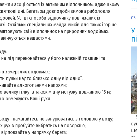
вжди асоціюється із активним відпочинком, адже цьому
святкові дні. Багатьом довподоби зимова риболовля,
, хокей. Усі ці способи відпочинку пов’ язаних із
03
зі. Оскільки спеціальних майданчиків для таких ігор не
У
аштовують свій відпочинок на природних водоймах.
п
 закінчуються нещастями.
оду:
на лід переконайтеся у його належній товщині та
на замерзлих водоймах;
и лунки надто близько одну від одної;
ивайте алкогольними напоями;
 велику гілку, а також міцну мотузку довжиною 15 м;
що обмежують Ваші рухи.
Ус
оду і намагайтесь не занурюватись з головою у воду;
ву
их рухів пробуйте вибратись на поверхню;
Ше
м відповзайте у напрямку берега;