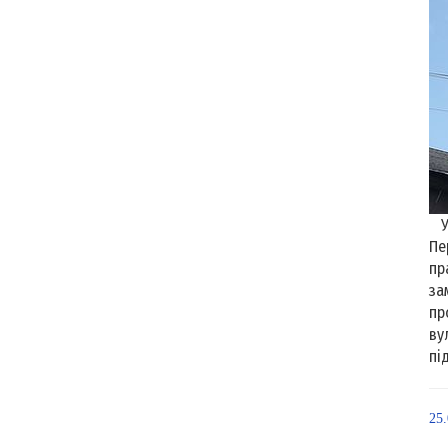
У 
Пе
пр
за
пр
ву
під
25