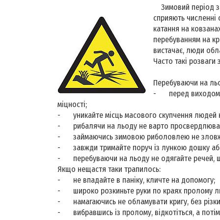
Зимовий період за
сприяють численні 
катання на ковзанах
перебуванням на кри
вистачає, люди обл
Часто такі розваги
Перебуваючи на ль
-
перед виходом 
міцності;
-
уникайте місць масового скупчення людей 
-
рибалячи на льоду не варто просвердлюват
-
займаючись зимовою риболовлею не зловж
-
завжди тримайте поруч із лункою дошку або
-
перебуваючи на льоду не одягайте речей, 
Якщо нещастя таки трапилось:
-
не впадайте в паніку, кличте на допомогу;
-
широко розкиньте руки по краях пролому ль
-
намагаючись не обламувати кригу, без різк
-
вибравшись із пролому, відкотіться, а поті