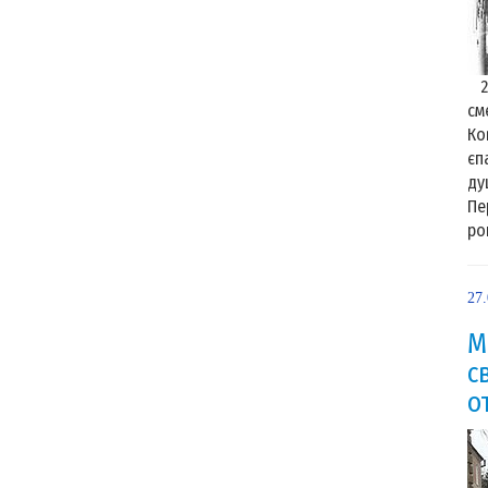
25
см
Ко
єп
ду
Пе
рок
27
М
с
о