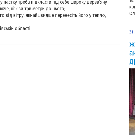
та
у пастку треба підкласти під себе широку дерев’яну
ко
жче, ніж за три метри до нього;
Ол
го від вітру, якнайшвидше перенесіть його у тепло,
івській області
31
Ж
а
д