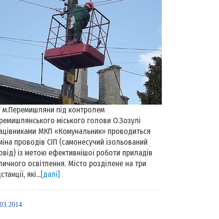
м.Перемишляни під контролем
ремишлянського міського голови О.Зозулі
ацівниками МКП «Комунальник» проводиться
міна проводів СІП (самонесучий ізольований
овід) із метою ефективнішої роботи приладів
личного освітлення. Місто розділене на три
станції, які...
[далі]
.03.2014