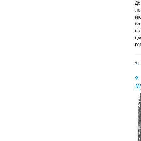
До
ле
мі
бл
ві
ць
гов
31
«
м