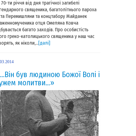
 70-ти річчя від дня трагічної загибелі
гендарного священика, багатолітнього пароха
ста Перемишляни та концтабору Майданек
аженномученика отця Омеляна Ковча
дбувається багато заходів. Про особистість
ого греко-католицького священика у наш час
орять, як ніколи,...
[далі]
.03.2014
 …Він був людиною Божої Волі і
ужем молитви…»