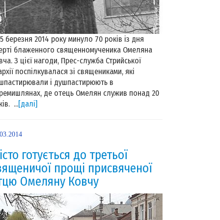
 березня 2014 року минуло 70 років із дня
ерті блаженного священномученика Омеляна
вча. З цієї нагоди, Прес-служба Стрийської
архії поспілкувалася зі священиками, які
шпастирювали і душпастирюють в
ремишлянах, де отець Омелян служив понад 20
ів. ...
[далі]
.03.2014
істо готується до третьої
вященичої прощі присвяченої
тцю Омеляну Ковчу