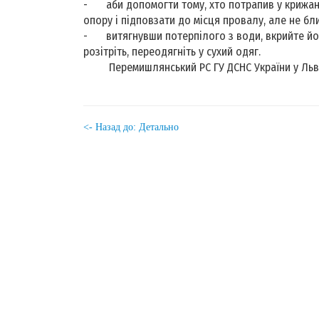
-
аби допомогти тому, хто потрапив у крижан
опору і підповзати до місця провалу, але не бли
-
витягнувши потерпілого з води, вкрийте йо
розітріть, переодягніть у сухий одяг.
Перемишлянський РС ГУ ДСНС України у Льв
<- Назад до: Детально