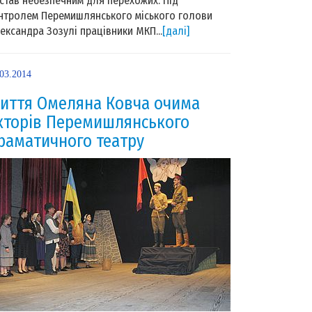
 став небезпечним для перехожих. Під
нтролем Перемишлянського міського голови
ександра Зозулі працівники МКП...
[далі]
.03.2014
иття Омеляна Ковча очима
кторів Перемишлянського
раматичного театру