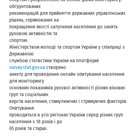
обґрунтованих
рекомендацій для прийняття державних управлінських
рішень, спрямованих на
покращення якості залучення населення до занять
руховою активністю та
спортом.
Міністерством молоді та спортом України у співпраці з
Державною
службою статистики України на платформі
survey.stat.gov.ua
створено
анкету для проведення онлайн опитування населення
для моніторингу
основних показників рухової активності різних вікових
груп та соціальних
верств населення, стимулюючих і стримуючих факторів.
Опитування
проводиться в усіх регіонах України серед різних груп
населення з 18 років і до
65 років та старші.