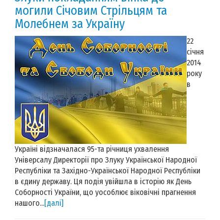
могили Cічовим Стрільцям та
Молебнем за Україну
22
січня
2014
року
в
Україні відзначалася 95-та річниця ухвалення
Універсалу Директорії про Злуку Української Народної
Республіки та Західно-Української Народної Республіки
в єдину державу. Ця подія увійшла в історію як День
Соборності України, що уособлює віковічні прагнення
нашого...
[далі]