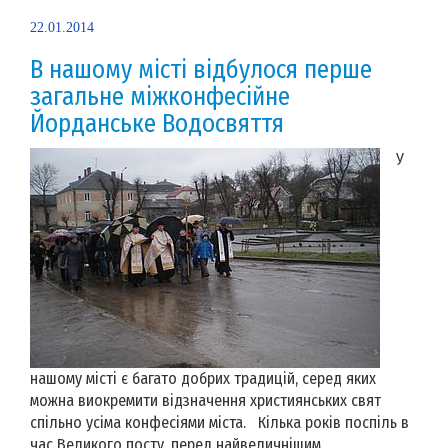
22.01.2014
В нашому місті відбулося перше
загальне міжконфесійне
Йорданське Водосвяття
У
нашому місті є багато добрих традицій, серед яких
можна виокремити відзначення християнських свят
спільно усіма конфесіями міста. Кілька років поспіль в
час Великого посту, перед найвеличнішим