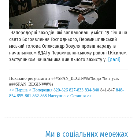
Напередодні заходів, які заплановані у місті 19 січня на
свято Богоявлення Господнього, Перемишлянський
міський голова Олександр Зозуля провів нараду із
начальником ВДАЇ у Перемишлянському районі І.Кісилем,
заступником начальника цивільного захисту у...
[далі]
Показано результати з ###SPAN_BEGIN###%s до %s з усіх
###SPAN_BEGIN###%s
<< Перша
< Попередня
820-826
827-833
834-840
841-847
848-
854
855-861
862-868
Наступна >
Остання >>
Ми в соціальних мережах