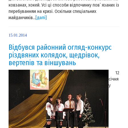
ковзанах, хокей. Усі ці способи відпочинку пов’ язаних із
перебуванням на кризі. Оскільки спеціальних
майданчиків...
[далі]
15.01.2014
Відбувся районний огляд-конкурс
різдвяних колядок, щедрівок,
вертепів та віншувань
12
січня
у