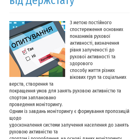
від Держстату
З метою постійного
спостереження основних
показників рухової
активності, визначення
рівня залученості до
рухової активності та
здорового
способу життя різних
вікових груп та соціальних
верств, створення та
покращення умов для занять руховою активністю та
спортом заплановано
проведення моніторингу.
Одним із завдань моніторингу є формування пропозицій
щодо
удосконалення системи залучення населення до занять
руховою активністю та
спортом і розроблення, на основі даних моніторингу,