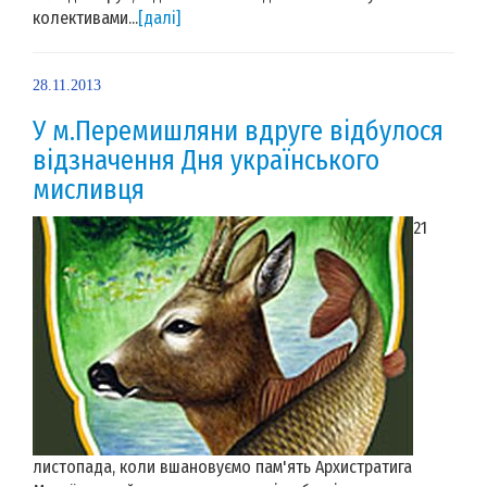
колективами...
[далі]
28.11.2013
У м.Перемишляни вдруге відбулося
відзначення Дня українського
мисливця
21
листопада, коли вшановуємо пам'ять Архистратига