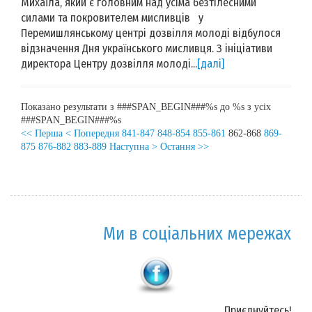
Михаїла, який є головним над усіма безтілесними
силами та покровителем мисливців у
Перемишлянському центрі дозвілля молоді відбулося
відзначення Дня українського мисливця. З ініціативи
директора Центру дозвілля молоді...
[далі]
Показано результати з ###SPAN_BEGIN###%s до %s з усіх
###SPAN_BEGIN###%s
<< Перша
< Попередня
841-847
848-854
855-861
862-868
869-
875
876-882
883-889
Наступна >
Остання >>
Ми в соціальних мережах
Приєднуйтесь!