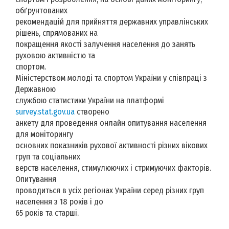
обґрунтованих
рекомендацій для прийняття державних управлінських
рішень, спрямованих на
покращення якості залучення населення до занять
руховою активністю та
спортом.
Міністерством молоді та спортом України у співпраці з
Державною
службою статистики України на платформі
survey.stat.gov.ua
створено
анкету для проведення онлайн опитування населення
для моніторингу
основних показників рухової активності різних вікових
груп та соціальних
верств населення, стимулюючих і стримуючих факторів.
Опитування
проводиться в усіх регіонах України серед різних груп
населення з 18 років і до
65 років та старші.