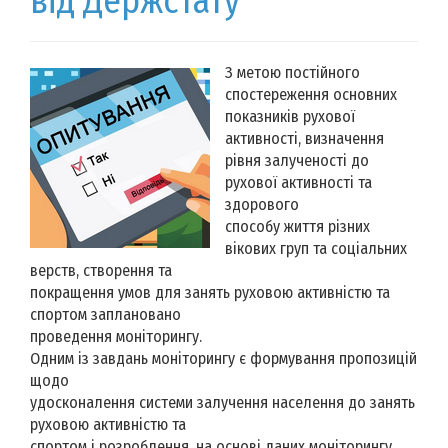
від Держстату
З метою постійного
спостереження основних
показників рухової
активності, визначення
рівня залученості до
рухової активності та
здорового
способу життя різних
вікових груп та соціальних
верств, створення та
покращення умов для занять руховою активністю та
спортом заплановано
проведення моніторингу.
Одним із завдань моніторингу є формування пропозицій
щодо
удосконалення системи залучення населення до занять
руховою активністю та
спортом і розроблення, на основі даних моніторингу,