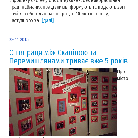
спрощену систему оподаткування, без використання
праці найманих працівників, формують та подають звіт
самі за себе один раз на рік до 10 лютого року,
наступного за...
[далі]
29.11.2013
Співпраця між Скавіною та
Перемишлянами триває вже 5 років
Про
місто