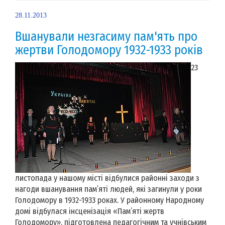
28.11.2013
Вшанували незгасиму пам'ять про
жертви Голодомору 1932-1933 років
23
листопада у нашому місті відбулися районні заходи з
нагоди вшанування пам’яті людей, які загинули у роки
Голодомору в 1932-1933 роках. У районному Народному
домі відбулася інсценізація «Пам’яті жертв
Голодомору», підготовлена педагогічним та учнівським