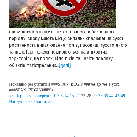
настанням весняно-літнього пожежонебезпечного
періоду знову мають місце випадки спалювання сухої
рослинності, випалювання полів, пасовищ, сухого листя
та інше.Такі пожежі поширюються на відкритих
територіях, на полях, біля лісів та навіть поблизу
об’єктів магістральних...
[далі]
Показано результати з ###SPAN_BEGIN###%s до %s з усіх
###SPAN_BEGIN###%s
<< Перша
< Попередня
1-7
8-14
15-21
22-28
29-35
36-42
43-49
Наступна >
Остання >>