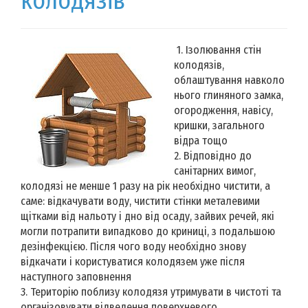
колодязів
1. Ізолювання стін
колодязів,
облаштування навколо
нього глиняного замка,
огородження, навісу,
кришки, загального
відра тощо
2. Відповідно до
санітарних вимог,
колодязі не менше 1 разу на рік необхідно чистити, а
саме: відкачувати воду, чистити стінки металевими
щітками від нальоту і дно від осаду, зайвих речей, які
могли потрапити випадково до криниці, з подальшою
дезінфекцією. Після чого воду необхідно знову
відкачати і користуватися колодязем уже після
наступного заповнення
3. Територію поблизу колодязя утримувати в чистоті та
організовувати відведення поверхневого