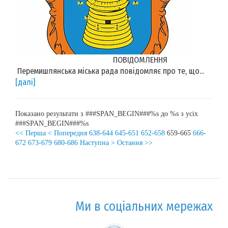
ПОВІДОМЛЕННЯ
Перемишлянська міська рада повідомляє про те, що...
[далі]
Показано результати з ###SPAN_BEGIN###%s до %s з усіх
###SPAN_BEGIN###%s
<< Перша
< Попередня
638-644
645-651
652-658
659-665
666-
672
673-679
680-686
Наступна >
Остання >>
Ми в соціальних мережах