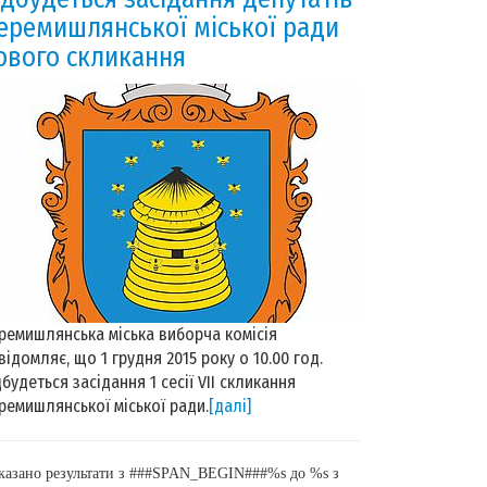
еремишлянської міської ради
ового скликання
ремишлянська міська виборча комісія
відомляє, що 1 грудня 2015 року о 10.00 год.
дбудеться засідання 1 сесії VII скликання
ремишлянської міської ради.
[далі]
казано результати з ###SPAN_BEGIN###%s до %s з