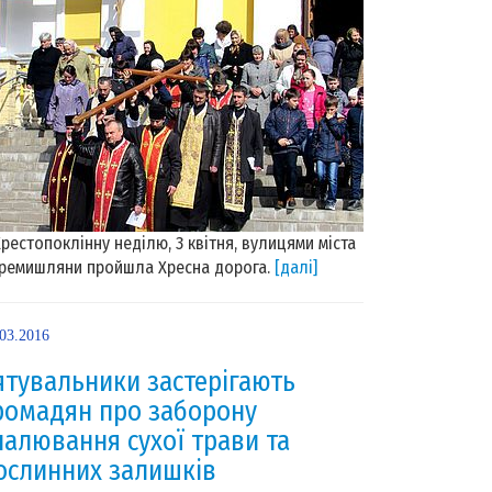
Хрестопоклінну неділю, 3 квітня, вулицями міста
ремишляни пройшла Хресна дорога.
[далі]
.03.2016
ятувальники застерігають
ромадян про заборону
палювання сухої трави та
ослинних залишків