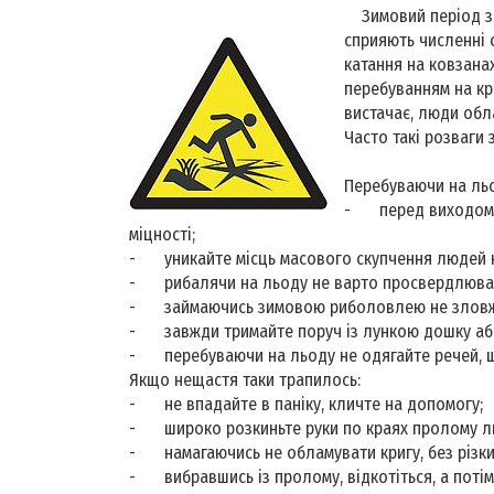
Зимовий період за
сприяють численні 
катання на ковзанах
перебуванням на кри
вистачає, люди обл
Часто такі розваги
Перебуваючи на ль
-
перед виходом 
міцності;
-
уникайте місць масового скупчення людей 
-
рибалячи на льоду не варто просвердлюват
-
займаючись зимовою риболовлею не зловж
-
завжди тримайте поруч із лункою дошку або
-
перебуваючи на льоду не одягайте речей, 
Якщо нещастя таки трапилось:
-
не впадайте в паніку, кличте на допомогу;
-
широко розкиньте руки по краях пролому ль
-
намагаючись не обламувати кригу, без різк
-
вибравшись із пролому, відкотіться, а поті