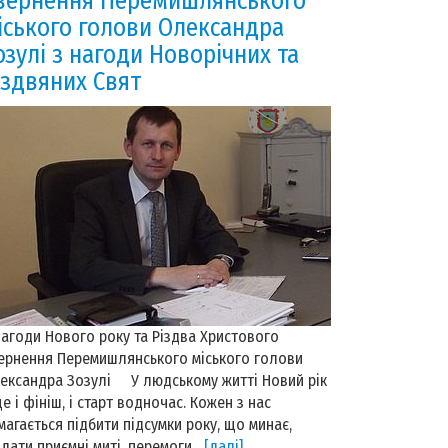
вернення Перемишлянського
іського голови Олександра
озулі з нагоди Новорічних та
іздвяних Свят
нагоди Нового року та Різдва Христового
ернення Перемишлянського міського голови
ександра Зозулі У людському житті Новий рік
це і фініш, і старт водночас. Кожен з нас
магається підбити підсумки року, що минає,
адати приємні миті, перемоги,...
[далі]