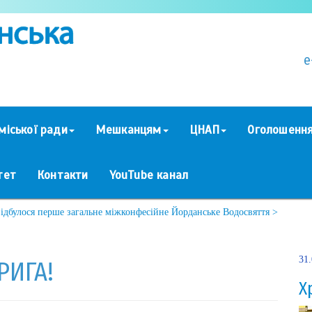
e
міської ради
Мешканцям
ЦНАП
Оголошенн
тет
Контакти
YouTube канал
відбулося перше загальне міжконфесійне Йорданське Водосвяття >
31
РИГА!
Х