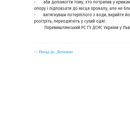
-
аби допомогти тому, хто потрапив у крижан
опору і підповзати до місця провалу, але не бли
-
витягнувши потерпілого з води, вкрийте йо
розітріть, переодягніть у сухий одяг.
Перемишлянський РС ГУ ДСНС України у Льв
<- Назад до: Детально