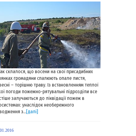
к склалося, що восени на свої присадибних
лянках громадяни спалюють опале листя,
весні – торішню траву. Із встановленням теплої
хої погоди пожежно-рятувальні підрозділи все
стіше залучаються до ліквідації пожеж в
осистемах: унаслідок необережного
водження з...
[далі]
.01.2016