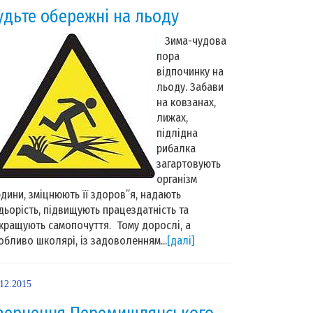
удьте обережні на льоду
Зима-чудова
пора
відпочинку на
льоду. Забави
на ковзанах,
лижах,
підлідна
рибалка
загартовують
організм
дини, зміцнюють її здоров”я, надають
дьорість, підвищують працездатність та
кращують самопочуття. Тому дорослі, а
обливо школярі, із задоволенням...
[далі]
.12.2015