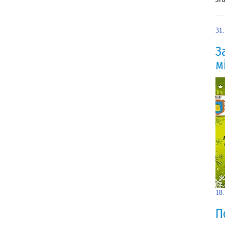
31
З
м
18
П