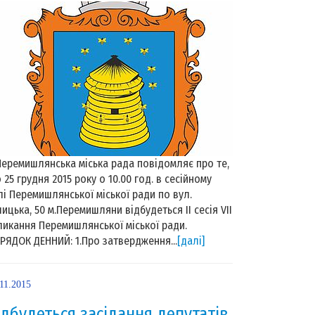
ремишлянська міська рада повідомляє про те,
 25 грудня 2015 року о 10.00 год. в сесійному
лі Перемишлянської міської ради по вул.
лицька, 50 м.Перемишляни відбудеться II сесія VII
ликання Перемишлянської міської ради.
РЯДОК ДЕННИЙ: 1.Про затвердження...
[далі]
11.2015
ідбудеться засідання депутатів