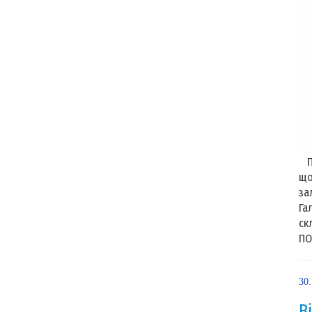
Пе
що
за
Га
ск
ПО
30.
В