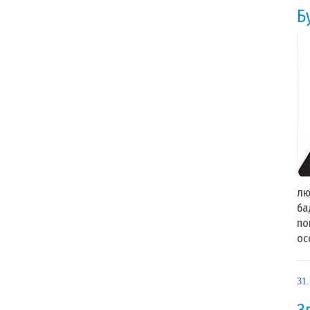
Б
лю
ба
по
ос
31