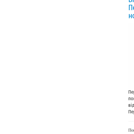
П
н
Пе
по
ві
Пе
По