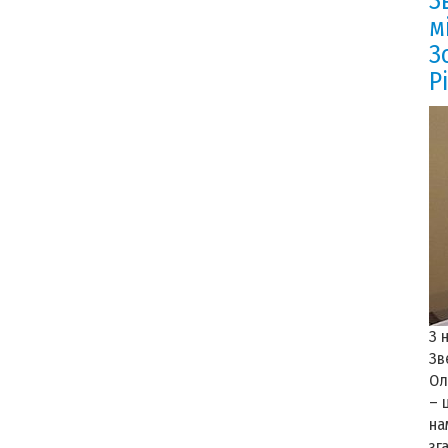
З
м
З
Р
З 
Зв
Ол
– 
на
зг