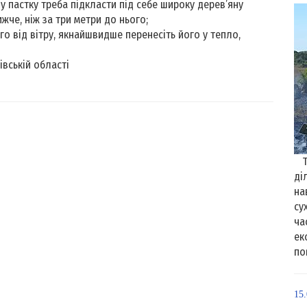
у пастку треба підкласти під себе широку дерев’яну
жче, ніж за три метри до нього;
го від вітру, якнайшвидше перенесіть його у тепло,
івській області
Та
ді
на
су
ча
ек
по
15