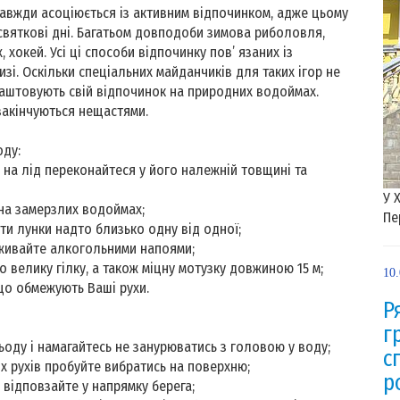
вжди асоціюється із активним відпочинком, адже цьому
святкові дні. Багатьом довподоби зимова риболовля,
, хокей. Усі ці способи відпочинку пов’ язаних із
зі. Оскільки спеціальних майданчиків для таких ігор не
аштовують свій відпочинок на природних водоймах.
 закінчуються нещастями.
оду:
на лід переконайтеся у його належній товщині та
У 
на замерзлих водоймах;
Пе
и лунки надто близько одну від одної;
ивайте алкогольними напоями;
 велику гілку, а також міцну мотузку довжиною 15 м;
10
що обмежують Ваші рухи.
Р
г
оду і намагайтесь не занурюватись з головою у воду;
с
их рухів пробуйте вибратись на поверхню;
р
м відповзайте у напрямку берега;