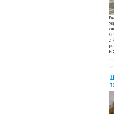
Ев
Ук
си
(Б
ді
ро
мі
17
Щ
п