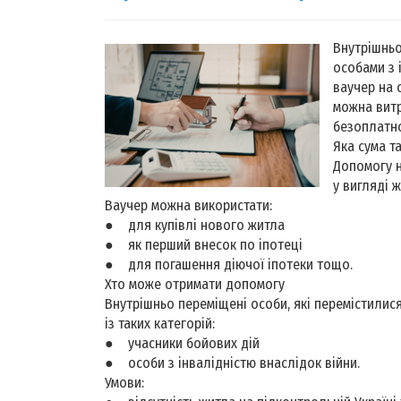
Внутрішньо
особами з 
ваучер на 
можна витр
безоплатно
Яка сума т
Допомогу н
у вигляді 
Ваучер можна використати:
● для купівлі нового житла
● як перший внесок по іпотеці
● для погашення діючої іпотеки тощо.
Хто може отримати допомогу
Внутрішньо переміщені особи, які перемістилис
із таких категорій:
● учасники бойових дій
● особи з інвалідністю внаслідок війни.
Умови: