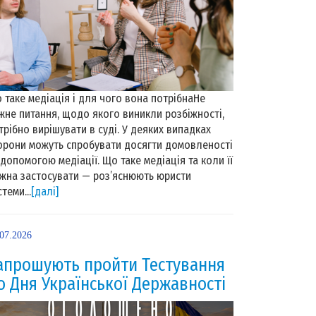
 таке медіація і для чого вона потрібнаНе
жне питання, щодо якого виникли розбіжності,
трібно вирішувати в суді. У деяких випадках
орони можуть спробувати досягти домовленості
 допомогою медіації. Що таке медіація та коли її
жна застосувати — роз’яснюють юристи
теми...
[далі]
.07.2026
апрошують пройти Тестування
о Дня Української Державності