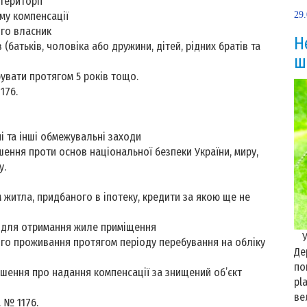
 території
му компенсації
29
го власник
Н
батьків, чоловіка або дружини, дітей, рідних братів та
ш
вати протягом 5 років тощо.
176.
і та інші обмежувальні заходи
ення проти основ національної безпеки України, миру,
у.
 житла, придбаного в іпотеку, кредити за якою ще не
для отримання жиле приміщення
Уп
о проживання протягом періоду перебування на обліку
Де
по
ення про надання компенсації за знищений об’єкт
pl
ве
. № 1176.