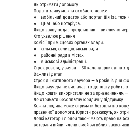
Як отримати допомогу
Подати заяву можна особисто через:
● мобільний додаток або портал Дія (за техні
● ЦНАП або нотаріуса.
Якщо заяву подає представник — виключно чере
Хто ухвалює рішення
Комісії при місцевих органах влади:
● сільські, селищні, міські ради
● районні ради в містах
● військові адміністрації.
Строк розгляду заяви — 30 календарних днів з д
Важливі деталі
Строк дії житлового ваучера — 5 років із дня 
Якщо ваучера не вистачає, то доплату робить о
Якщо кошти використали не за призначенням — 
Де отримати безоплатну юридичну підтримку
Кожна людина може отримати безоплатно консу
правничої допомоги. Юристи розкажуть, як отрим
Деякі категорії людей також мають право на бе
ветерани війни, члени сімей загиблих захисникі