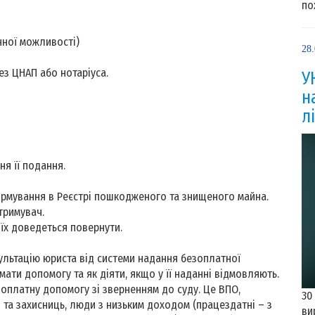
по
чної можливості)
28
з ЦНАП або нотаріуса.
У
н
л
ня її подання.
формування в Реєстрі пошкодженого та знищеного майна.
тримувач.
їх доведеться повернути.
льтацію юриста від системи надання безоплатної
ати допомогу та як діяти, якщо у її наданні відмовляють.
зоплатну допомогу зі зверненням до суду. Це ВПО,
30
в та захисниць, люди з низьким доходом (працездатні – з
ви