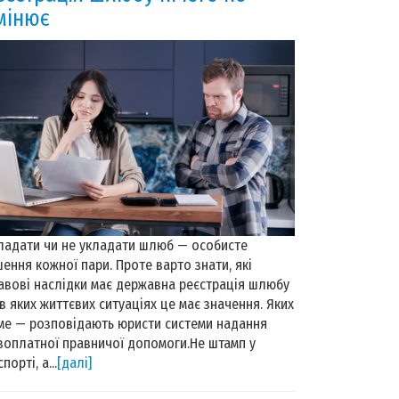
мінює
ладати чи не укладати шлюб — особисте
шення кожної пари. Проте варто знати, які
авові наслідки має державна реєстрація шлюбу
 в яких життєвих ситуаціях це має значення. Яких
ме — розповідають юристи системи надання
зоплатної правничої допомоги.Не штамп у
порті, а...
[далі]