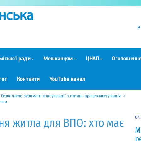
e
міської ради
Мешканцям
ЦНАП
Оголошенн
тет
Контакти
YouTube канал
безоплатно отримати консультації з питань працевлаштування >
івки
07
ня житла для ВПО: хто має
М
р