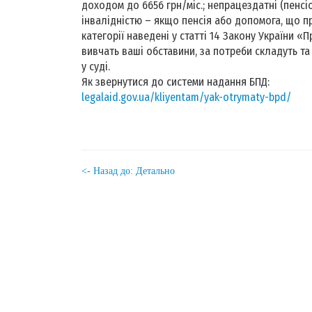
доходом до 6656 грн/міс.; непрацездатні (пенсіо
інвалідністю – якщо пенсія або допомога, що при
категорії наведені у статті 14 Закону України
вивчать ваші обставини, за потреби складуть та
у суді.
Як звернутися до системи надання БПД:
legalaid.gov.ua/kliyentam/yak-otrymaty-bpd/
<- Назад до: Детально