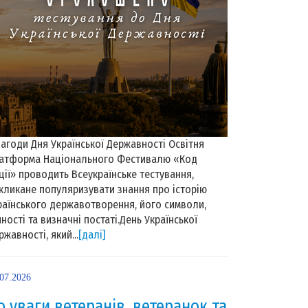
нагоди Дня Української Державності Освітня
атформа Національного Фестивалю «Код
ції» проводить Всеукраїнське тестування,
кликане популяризувати знання про історію
раїнського державотворення, його символи,
нності та визначні постаті.День Української
ржавності, який...
[далі]
.07.2026
о уваги ветеранів, ветеранок та