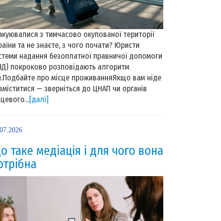
акуювалися з тимчасово окупованої території
раїни та не знаєте, з чого почати? Юристи
стеми надання безоплатної правничої допомоги
ПД) покроково розповідають алгоритм
й.Подбайте про місце проживанняЯкщо вам ніде
зміститися — зверніться до ЦНАП чи органів
сцевого...
[далі]
.07.2026
о таке медіація і для чого вона
отрібна