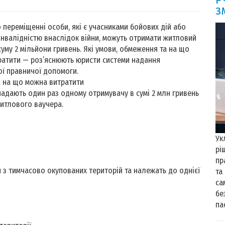
з
 переміщенні особи, які є учасниками бойових дій або
інвалідністю внаслідок війни, можуть отримати житловий
суму 2 мільйони гривень. Які умови, обмеження та на що
атити — роз’яснюють юристи системи надання
ї правничої допомоги.
а на що можна витратити
адають один раз одному отримувачу в сумі 2 млн гривень
житлового ваучера.
Ук
рі
пр
я з тимчасово окупованих територій та належать до однієї
та
са
бе
пас