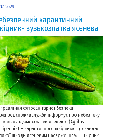
.07.2026
ебезпечний карантинний
кідник- вузькозлатка ясенева
равління фітосанітарної безпеки
ржпродспоживслужби інформує про небезпеку
ширення вузькозлатки ясеневої (Agrilus
anipennis) – карантинного шкідника, що завдає
ликої шкоди ясеневим насадженням. Шкідник