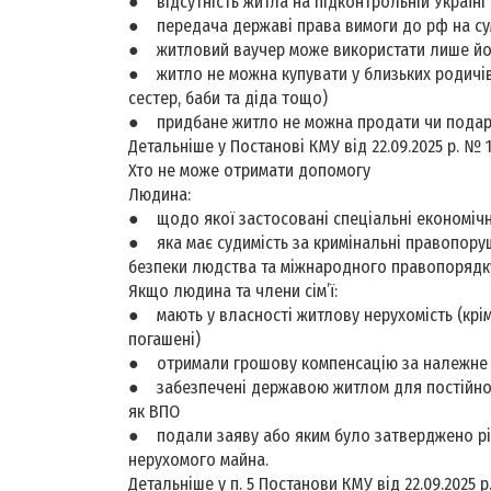
● відсутність житла на підконтрольній Україні
● передача державі права вимоги до рф на су
● житловий ваучер може використати лише йо
● житло не можна купувати у близьких родичів (
сестер, баби та діда тощо)
● придбане житло не можна продати чи подару
Детальніше у Постанові КМУ від 22.09.2025 р. № 1
Хто не може отримати допомогу
Людина:
● щодо якої застосовані спеціальні економічн
● яка має судимість за кримінальні правопоруш
безпеки людства та міжнародного правопорядк
Якщо людина та члени сім’ї:
● мають у власності житлову нерухомість (крім
погашені)
● отримали грошову компенсацію за належне 
● забезпечені державою житлом для постійног
як ВПО
● подали заяву або яким було затверджено ріш
нерухомого майна.
Детальніше у п. 5 Постанови КМУ від 22.09.2025 р