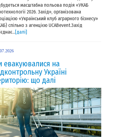
дбудеться масштабна польова подія «УКАБ
ротехнології 2026. Захід», організована
оціацією «Український клуб аграрного бізнесу»
КАБ) спільно з агенцією UCABevent.Захід
єднає...
[далі]
.07.2026
и евакуювалися на
ідконтрольну Україні
ериторію: що далі