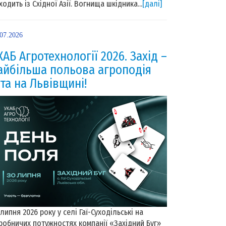
ходить із Східної Азії. Вогнища шкідника...
[далі]
.07.2026
КАБ Агротехнології 2026. Захід –
айбільша польова агроподія
іта на Львівщині!
 липня 2026 року у селі Гаї-Суходільські на
робничих потужностях компанії «Західний Буг»