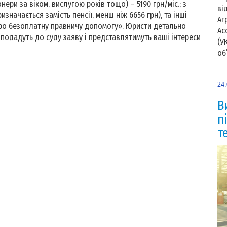
нери за віком, вислугою років тощо) – 5190 грн/міс.; з
ві
значається замість пенсії, менш ніж 6656 грн), та інші
Аг
 «Про безоплатну правничу допомогу». Юристи детально
Ас
 подадуть до суду заяву і представлятимуть ваші інтереси
(У
об’
24
В
п
т