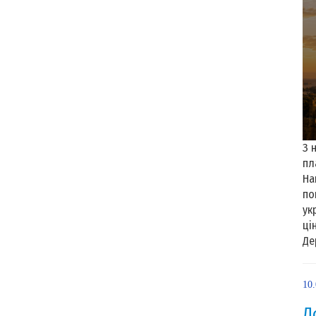
З 
пл
На
по
ук
ці
Де
10
Д