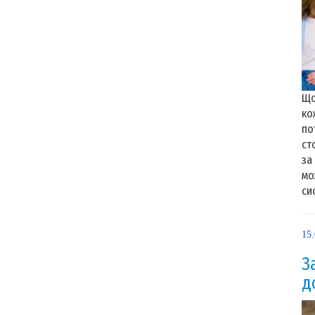
Що
ко
по
ст
за
мо
сис
15
З
д