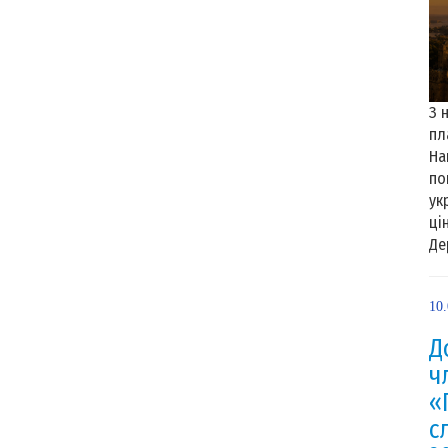
З 
пл
На
по
ук
ці
Де
10
Д
ч
«
с