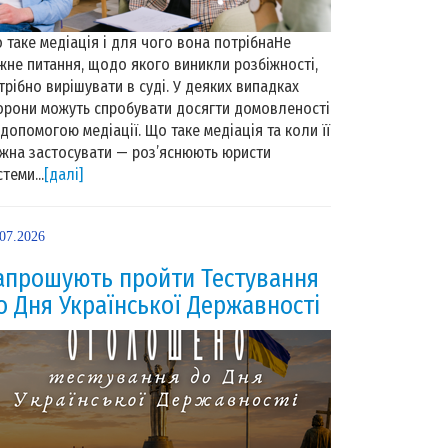
 таке медіація і для чого вона потрібнаНе
жне питання, щодо якого виникли розбіжності,
трібно вирішувати в суді. У деяких випадках
орони можуть спробувати досягти домовленості
 допомогою медіації. Що таке медіація та коли її
жна застосувати — роз’яснюють юристи
теми...
[далі]
.07.2026
апрошують пройти Тестування
о Дня Української Державності