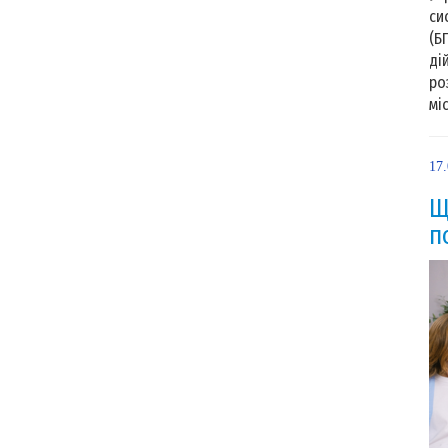
си
(Б
ді
ро
мі
17
Щ
п