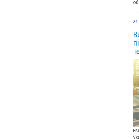
об’
24
В
п
т
Ев
Ук