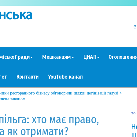
e
міської ради
Мешканцям
ЦНАП
Оголошенн
тет
Контакти
YouTube канал
ики ресторанного бізнесу обговорили шляхи детінізації галузі >
ачена законом
29
ільга: хто має право,
Н
а як отримати?
ш