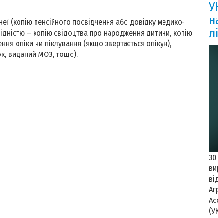
У
н
неї (копію пенсійного посвідчення або довідку медико-
л
алідністю – копію свідоцтва про народження дитини, копію
ння опіки чи піклування (якщо звертається опікун),
ок, виданий МОЗ, тощо).
30
ви
ві
Аг
Ас
(У