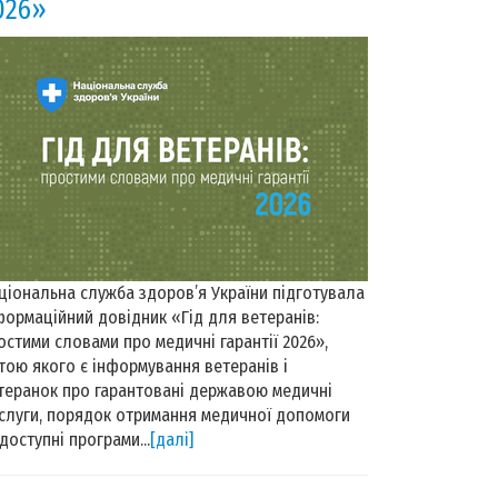
026»
ціональна служба здоров’я України підготувала
формаційний довідник «Гід для ветеранів:
остими словами про медичні гарантії 2026»,
тою якого є інформування ветеранів і
теранок про гарантовані державою медичні
слуги, порядок отримання медичної допомоги
 доступні програми...
[далі]