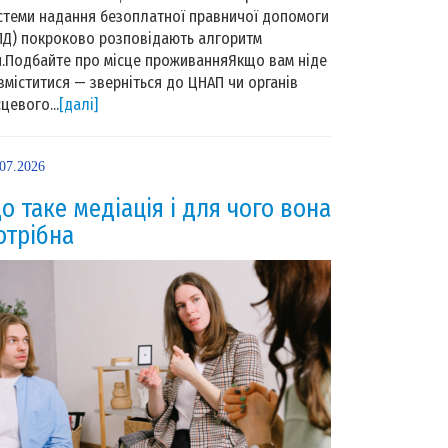
стеми надання безоплатної правничої допомоги
ПД) покроково розповідають алгоритм
й.Подбайте про місце проживанняЯкщо вам ніде
зміститися — зверніться до ЦНАП чи органів
сцевого...
[далі]
.07.2026
о таке медіація і для чого вона
отрібна