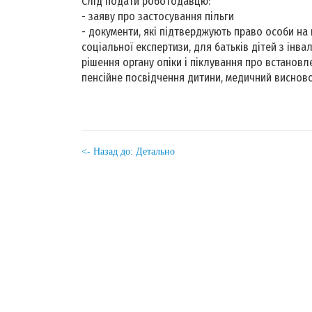
Слід подати роботодавцю:
- заяву про застосування пільги
- документи, які підтверджують право особи на 
соціальної експертизи, для батьків дітей з інв
рішення органу опіки і піклування про встановле
пенсійне посвідчення дитини, медичний виснов
<- Назад до: Детально