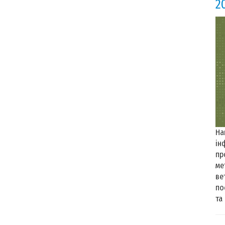
2
На
ін
пр
ме
ве
по
та