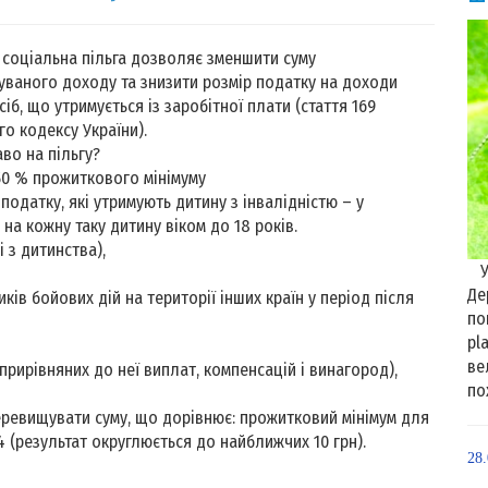
соціальна пільга дозволяє зменшити суму
ваного доходу та знизити розмір податку на доходи
іб, що утримується із заробітної плати (стаття 169
о кодексу України).
аво на пільгу?
150 % прожиткового мінімуму
 податку, які утримують дитину з інвалідністю – у
 на кожну таку дитину віком до 18 років.
лі з дитинства),
Уп
Де
ників бойових дій на території інших країн у період після
по
pl
ве
 прирівняних до неї виплат, компенсацій і винагород),
по
еревищувати суму, що дорівнює: прожитковий мінімум для
,4 (результат округлюється до найближчих 10 грн).
28