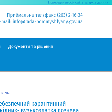
Попередня версія сайту та архів данних
Приймальна тел/факс (263) 2-16-34
-mail: info@rada-peremyshlyany.gov.ua
я
Документи та рішення
.07.2026
ебезпечний карантинний
кідник- вузькозлатка ясенева