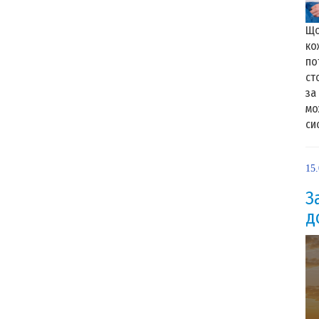
Що
ко
по
ст
за
мо
сис
15
З
д