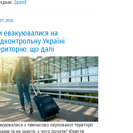
єднає...
[далі]
.07.2026
и евакуювалися на
ідконтрольну Україні
ериторію: що далі
акуювалися з тимчасово окупованої території
раїни та не знаєте, з чого почати? Юристи