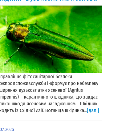
равління фітосанітарної безпеки
ржпродспоживслужби інформує про небезпеку
ширення вузькозлатки ясеневої (Agrilus
anipennis) – карантинного шкідника, що завдає
ликої шкоди ясеневим насадженням. Шкідник
ходить із Східної Азії. Вогнища шкідника...
[далі]
.07.2026