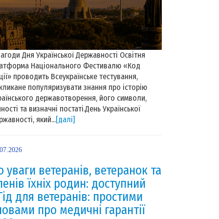
нагоди Дня Української Державності Освітня
атформа Національного Фестивалю «Код
ції» проводить Всеукраїнське тестування,
кликане популяризувати знання про історію
раїнського державотворення, його символи,
нності та визначні постаті.День Української
ржавності, який...
[далі]
.07.2026
о уваги ветеранів, ветеранок та
ленів їхніх родин: доступний
Гід для ветеранів: простими
ловами про медичні гарантії