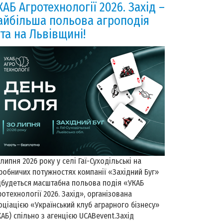
КАБ Агротехнології 2026. Захід –
айбільша польова агроподія
іта на Львівщині!
 липня 2026 року у селі Гаї-Суходільські на
робничих потужностях компанії «Західний Буг»
дбудеться масштабна польова подія «УКАБ
ротехнології 2026. Захід», організована
оціацією «Український клуб аграрного бізнесу»
КАБ) спільно з агенцією UCABevent.Захід