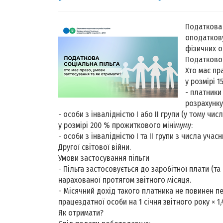
Податкова 
оподаткову
фізичних ос
Податковог
Хто має пр
у розмірі 
- платники
розрахунку
- особи з інвалідністю I або II групи (у тому чис
у розмірі 200 % прожиткового мінімуму:
- особи з інвалідністю I та II групи з числа учас
Другої світової війни.
Умови застосування пільги
- Пільга застосовується до заробітної плати (та
нарахованої протягом звітного місяця.
- Місячний дохід такого платника не повинен п
працездатної особи на 1 січня звітного року × 1
Як отримати?