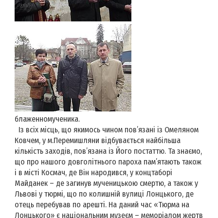
блаженномученика.
Із всіх місць, що якимось чином пов’язані із Омеляном
Ковчем, у м.Перемишляни відбувається найбільша
кількість заходів, пов’язана із Його постаттю. Та знаємо,
що про нашого довголітнього пароха пам’ятають також
і в місті Космач, де Він народився, у концтаборі
Майданек – де загинув мученицькою смертю, а також у
Львові у тюрмі, що по колишній вулиці Лонцького, де
отець перебував по арешті. На даний час «Тюрма на
Лонцького» є національним музеєм – меморіалом жертв