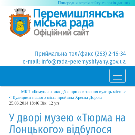
Попередня версія сайту та архів данних
Приймальна тел/факс (263) 2-16-34
e-mail: info@rada-peremyshlyany.gov.ua
МКП «Комунальник» дбає про освітлення вулиць міста >
< Вулицями нашого міста пройшла Хресна Дорога
25.03.2014 18:46 Вік: 12 yrs
У дворі музею «Тюрма на
Лонцького» відбулося