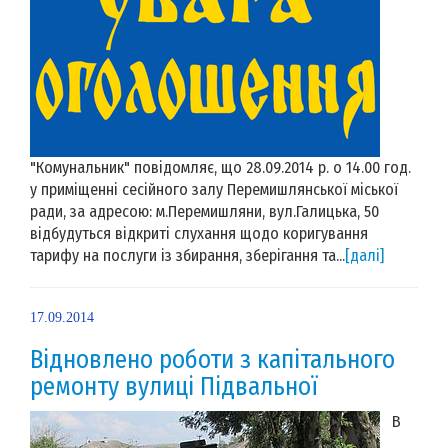
"Комунальник" повідомляє, що 28.09.2014 р. о 14.00 год.
у приміщенні сесійного залу Перемишлянської міської
ради, за адресою: м.Перемишляни, вул.Галицька, 50
відбудуться відкриті слухання щодо коригування
тарифу на послуги із збирання, зберігання та...
[далі]
17.09.2014
Відновлено роботи з капітального
ремонту вулиці Підвальної
В