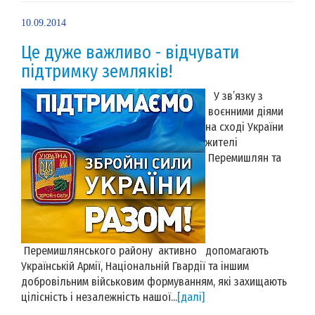
10.09.2014
Це дуже важливо - відчувати
підтримку земляків!
У зв’язку з
воєнними діями
на сході України
жителі
Перемишлян та
Перемишлянського району активно допомагають
Українській Армії, Національній Гвардії та іншим
добровільним військовим формуванням, які захищають
цілісність і незалежність нашої...
[далі]