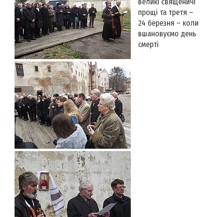
великі священичі
прощі та третя –
24 березня – коли
вшановуємо день
смерті