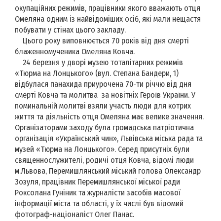
окупаційних режимів, працівники якого вважають отця
Омеляна одним із найвідоміших осіб, які мали нещастя
побувати у стінах цього закладу.
Цього року виповнюється 70 років від дня смерті
блаженномученика Омеляна Ковча.
24 березня у дворі музею тоталітарних режимів
«Тюрма на Лонцького» (вул. Степана Бандери, 1)
відбулася панахида приурочена 70-ти річчю від дня
смерті Ковча та молитва за новітніх Героїв України. У
поминальній молитві взяли участь люди для котрих
життя та діяльність отця Омеляна має велике значення.
Організаторами заходу була громадська патріотична
організація «Український чин», Львівська міська рада та
музей «Тюрма на Лонцького». Серед присутніх були
священнослужителі, родичі отця Ковча, відомі люди
м.Львова, Перемишлянський міський голова Олександр
Зозуля, працівник Перемишлянської міської ради
Роксолана Гуніник та журналісти засобів масової
інформації міста та області, у їх числі був відомий
фотограф-націоналіст Олег Панас.