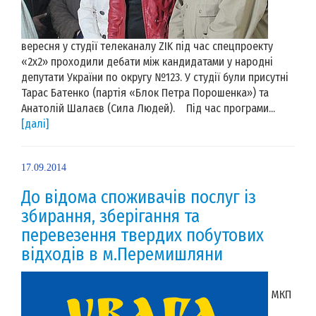
вересня у студії телеканалу ZIK під час спецпроекту
«2х2» проходили дебати між кандидатами у народні
депутати України по округу №123. У студії були присутні
Тарас Батенко (партія «Блок Петра Порошенка») та
Анатолій Шалаєв (Сила Людей). Під час програми...
[далі]
17.09.2014
До відома споживачів послуг із
збирання, зберігання та
перевезення твердих побутових
відходів в м.Перемишляни
МКП