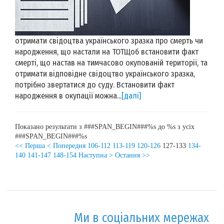
отримати свідоцтва українського зразка про смерть чи
народження, що настали на ТОТЩоб встановити факт
смерті, що настав на тимчасово окупованій території, та
отримати відповідне свідоцтво українського зразка,
потрібно звертатися до суду. Встановити факт
народження в окупації можна...
[далі]
Показано результати з ###SPAN_BEGIN###%s до %s з усіх
###SPAN_BEGIN###%s
<< Перша
< Попередня
106-112
113-119
120-126
127-133
134-
140
141-147
148-154
Наступна >
Остання >>
Ми в соціальних мережах