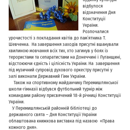
відбулося
відзначення Дня
Конституції
України.
Розпочалися
урочистості з покладання квітів до пам’ятника Т.
Шевченка. На завершення заходів присутні вшанували
хвилиною мовчання всіх тих, хто загинув у боях із
терористами та сепаратистами на Донеччині і Луганщині,
відстоюючи єдність і цілісність України. На завершення
під музичний супровід духового оркестру присутні у
залі виконали Державний Гімн України.
Також на спортивному майданчику Перемишлянської
школи-гімназії відбувся футбольний турнір між
командами району присвячений 18-й річниці Конституції
України.
У Перемишлянській районній бібліотеці до
державного свята – Дня Конституції України
облаштована книжкова виставка під назвою «Права
кожного дня».