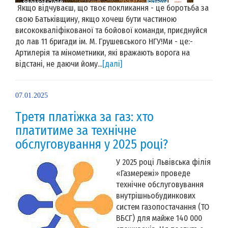
Якщо відчуваєш, що твоє покликання - це боротьба за
свою Батьківщину, якщо хочеш бути частиною
висококваліфікованої та бойової команди, приєднуйся
до лав 11 бригади ім. М. Грушевського НГУ!Ми - це:-
Артилерія та мінометники, які вражають ворога на
відстані, не даючи йому...
[далі]
07.01.2025
Третя платіжка за газ: хто
платитиме за технічне
обслуговування у 2025 році?
У 2025 році Львівська філія
«Газмережі» проведе
технічне обслуговування
внутрішньобудинкових
систем газопостачання (ТО
ВБСГ) для майже 140 000