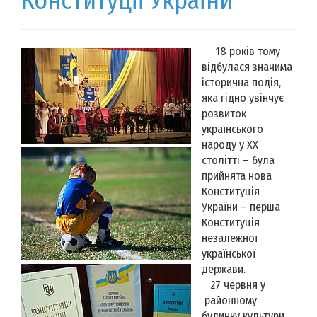
Конституції України
18 років тому
відбулася значима
історична подія,
яка гідно увінчує
розвиток
українського
народу у ХХ
столітті – була
прийнята нова
Конституція
України – перша
Конституція
незалежної
української
держави.
27 червня у
районному
будинку культури