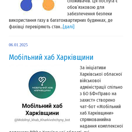
споживачів. Ця послуга є
обов’язковою для
забезпечення безпеки
використання газу в багатоквартирних будинках, де
фахівці перевіряють стан...
[далі]
06.01.2025
Мобільний хаб Харківщини
За ініціативи
Харківської обласної
військової
адміністрації спільно
з БО БФ«Право на
захист» створено
чат-бот «Мобільний
хаб Харківщини»
спрямованийна
надання комплексної