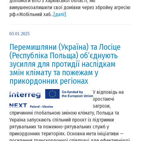
допомоги ВПО з Харківської області, які
вимушенозалишили свої домівки через збройну агресію
рф.«Мобільний хаб...
[далі]
03.01.2025
Перемишляни (Україна) та Лосіце
(Республіка Польща) об’єднують
зусилля для протидії наслідкам
змін клімату та пожежам у
прикордонних регіонах
У відповідь на
зростаючі
загрози,
спричинені глобальною зміною клімату, Польща та
Україна запускають спільний проєкт із підтримки
рятувальних та пожежно-рятувальних служб у
прикордонних територіях. Основна мета ініціативи —
посилення транскордонної співпраці для ефективнішої