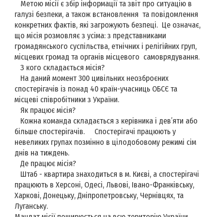
Метою місії є збір інформації та звіт про ситуацію в
галузі безпеки, а також встановлення та повідомлення
конкретних фактів, які загрожують безпеці. Це означає,
що місія розмовляє з усіма: з представниками
громадянського суспільства, етнічних і релігійних груп,
місцевих громад та органів місцевого самоврядування.
З кого складається місія?
На даний момент 300 цивільних неозброєних
спостерігачів із понад 40 країн-учасниць ОБСЄ та
місцеві співробітники з України.
Як працює місія?
Кожна команда складається з керівника і дев’яти або
більше спостерігачів. Спостерігачі працюють у
невеликих групах позмінно в цілодобовому режимі сім
днів на тиждень.
Де працює місія?
Штаб - квартира знаходиться в м. Києві, а спостерігачі
працюють в Херсоні, Одесі, Львові, Івано-Франківську,
Харкові, Донецьку, Дніпропетровську, Чернівцях, та
Луганську.
Мандат місії поширюється на всю територію України .