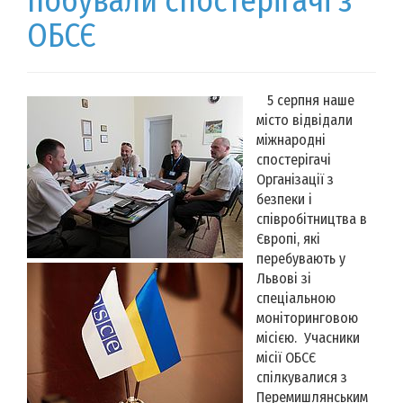
побували спостерігачі з
ОБСЄ
5 серпня наше
місто відвідали
міжнародні
спостерігачі
Організації з
безпеки і
співробітництва в
Європі, які
перебувають у
Львові зі
спеціальною
моніторинговою
місією. Учасники
місії ОБСЄ
спілкувалися з
Перемишлянським