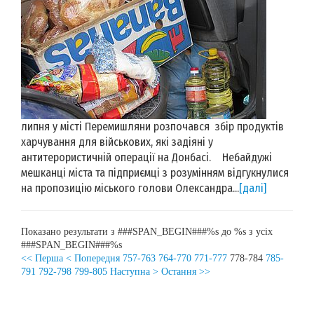
липня у місті Перемишляни розпочався збір продуктів
харчування для військових, які задіяні у
антитерористичній операції на Донбасі. Небайдужі
мешканці міста та підприємці з розумінням відгукнулися
на пропозицію міського голови Олександра...
[далі]
Показано результати з ###SPAN_BEGIN###%s до %s з усіх
###SPAN_BEGIN###%s
<< Перша
< Попередня
757-763
764-770
771-777
778-784
785-
791
792-798
799-805
Наступна >
Остання >>