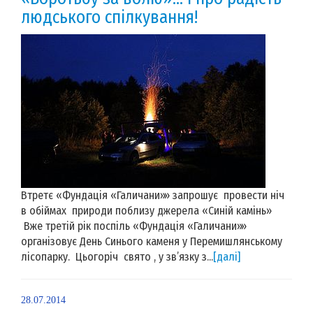
людського спілкування!
Втретє «Фундація «Галичани»» запрошує провести ніч
в обіймах природи поблизу джерела «Синій камінь»
Вже третій рік поспіль «Фундація «Галичани»»
організовує День Синього каменя у Перемишлянському
лісопарку. Цьогоріч свято , у зв’язку з...
[далі]
28.07.2014