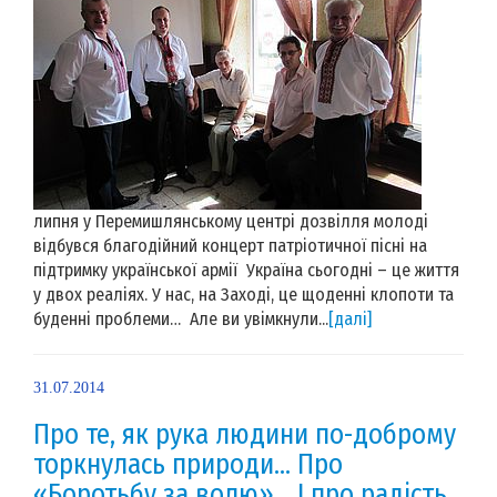
липня у Перемишлянському центрі дозвілля молоді
відбувся благодійний концерт патріотичної пісні на
підтримку української армії Україна сьогодні – це життя
у двох реаліях. У нас, на Заході, це щоденні клопоти та
буденні проблеми… Але ви увімкнули...
[далі]
31.07.2014
Про те, як рука людини по-доброму
торкнулась природи… Про
«Боротьбу за волю»… І про радість