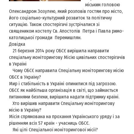
міським головою
Олександром Зозулею, який розповів гостям про місто,
його соціально-культурний розвиток та політичну
ситуацію. Також спостерігачі зустрічалися зі
священиком костелу Св. Апостолів Петра і Павла римо-
католицької громади Перемишлян.
Довідка
21 березня 2014 року ОБСЄ вирішила направити
спеціальну моніторингову Місію цивільних спостерігачів
в Україні
Чому ОБСЄ направила Спеціальну моніторингову місію
ОБСЄ в Україну?
Мир і стабільність в Україні опинилися під загрозою.
ОБСЄ як найбільша організація в світі, що займається
питаннями безпеки, вирішила надати підтримку країні.
Хто вирішив направити Спеціальну моніторингову
місію в Україну?
Місія спрямована на прохання Українського уряду і за
рішенням всіх 57 країн - учасниць ОБСЄ.
Які цілі Спеціальної моніторингової місії?