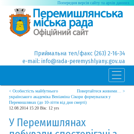
Попередня версія сайту та архів данних
Приймальна тел/факс (263) 2-16-34
e-mail: info@rada-peremyshlyany.gov.ua
< Особистість майбутнього
Повертайтеся живими… >
українського академіка Веніаміна Сікори формувалася у
Перемишлянах (до 10-ліття від дня смерті)
12.08.2014 15:20 Вік: 12 yrs
У Перемишлянах