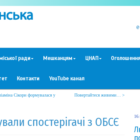
e
міської ради
Мешканцям
ЦНАП
Оголошенн
тет
Контакти
YouTube канал
ніаміна Сікори формувалася у
Повертайтеся живими… >
16
вали спостерігачі з ОБСЄ
Л
п