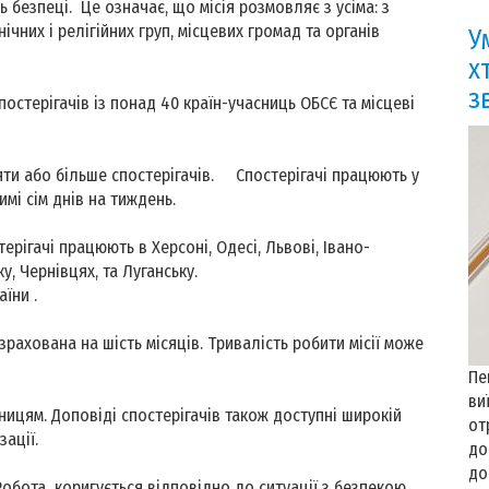
 безпеці. Це означає, що місія розмовляє з усіма: з
чних і релігійних груп, місцевих громад та органів
У
х
з
стерігачів із понад 40 країн-учасниць ОБСЄ та місцеві
яти або більше спостерігачів. Спостерігачі працюють у
мі сім днів на тиждень.
ерігачі працюють в Херсоні, Одесі, Львові, Івано-
у, Чернівцях, та Луганську.
їни .
озрахована на шість місяців. Тривалість робити місії може
Пе
ви
ницям. Доповіді спостерігачів також доступні широкій
от
зації.
до
до
. Робота коригується відповідно до ситуації з безпекою,