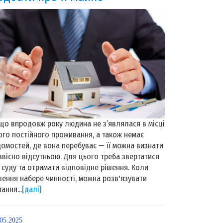
що впродовж року людина не з’являлася в місці
ого постійного проживання, а також немає
домостей, де вона перебуває — її можна визнати
звісно відсутньою. Для цього треба звертатися
 суду та отримати відповідне рішення. Коли
шення набере чинності, можна розв'язувати
ання...
[далі]
.05.2025