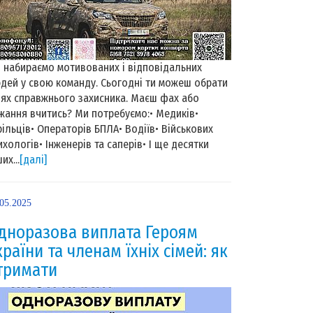
 набираємо мотивованих і відповідальних
дей у свою команду. Сьогодні ти можеш обрати
ях справжнього захисника. Маєш фах або
жання вчитись? Ми потребуємо:• Медиків•
рільців• Операторів БПЛА• Водіїв• Військових
ихологів• Інженерів та саперів• І ще десятки
их...
[далі]
.05.2025
дноразова виплата Героям
країни та членам їхніх сімей: як
тримати