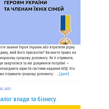
єте звання Героя України або втратили рідну
дину, якій його присвоїли? Ви маєте право на
норазову грошову допомогу. Як її отримати,
ди звертатися та які документи потрібні —
зповідають юристи системи надання БПД. Хто
же отримати грошову допомогу- ...
[далі]
.05.2025
іалог влади та бізнесу