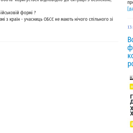
пр
[д
військовій формі ?
рмі з країн - учасниць ОБСЄ не мають нічого спільного зі
13
В
ф
к
р