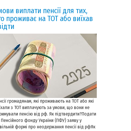
мови виплати пенсії для тих,
то проживає на ТОТ або виїхав
відти
нсії громадянам, які проживають на ТОТ або які
їхали з ТОТ виплачують за умови, що вони не
римували пенсію від рф. Як підтвердити?Подати
 Пенсійного фонду України (ПФУ) заяву у
вільній формі про неодержання пенсії від рфЯк