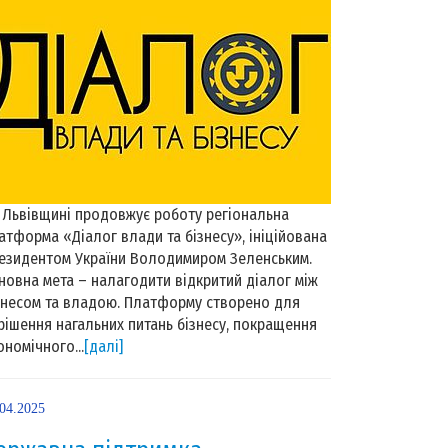
 Львівщині продовжує роботу регіональна
атформа «Діалог влади та бізнесу», ініційована
езидентом України Володимиром Зеленським.
новна мета – налагодити відкритий діалог між
знесом та владою. Платформу створено для
рішення нагальних питань бізнесу, покращення
ономічного...
[далі]
.04.2025