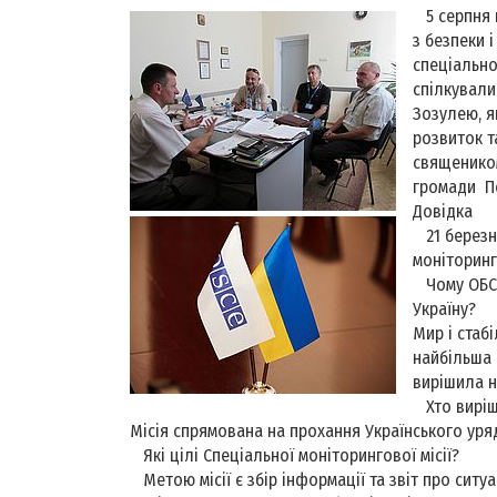
5 серпня н
з безпеки і
спеціально
спілкувал
Зозулею, я
розвиток т
священиком
громади П
Довідка
21 березня
моніторинг
Чому ОБС
Україну?
Мир і стаб
найбільша 
вирішила н
Хто вирі
Місія спрямована на прохання Українського уряду
Які цілі Спеціальної моніторингової місії?
Метою місії є збір інформації та звіт про ситу