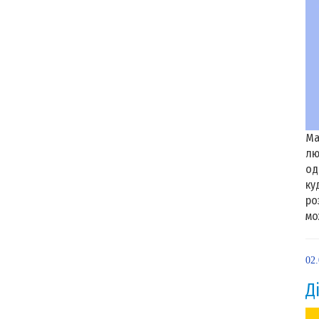
Ма
лю
од
ку
ро
мо
02
Д