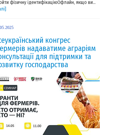
ойти фізичну ідентифікаціюОфлайн, якщо ви...
алі]
.05.2025
сеукраїнський конгрес
ермерів надаватиме аграріям
онсультації для підтримки та
озвитку господарства