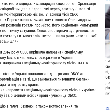
аше місто відвідали міжнародні спостерігачі Організації
 співробітництва в Європі, які перебувають у Львові зі
ю моніторинговою місією. Учасники місії ОБСЄ
ися з Перемишлянським міським головою Олександром
кий розповів гостям про місто, його соціально-культурний
а політичну ситуацію. Також спостерігачі зустрічалися зі
 костелу Св. Апостолів Петра і Павла римо-католицької
еремишлян.
 2014 року ОБСЄ вирішила направити спеціальну
ову Місію цивільних спостерігачів в Україні
Як
Є направила Спеціальну моніторингову місію ОБСЄ в
св
ві
ільність в Україні опинилися під загрозою. ОБСЄ як
бе
організація в світі, що займається питаннями безпеки,
до
адати підтримку країні.
рі
шив направити Спеціальну моніторингову місію в Україну?
пит
 і за рішенням всіх 57 країн - учасниць ОБСЄ.
ацію в галузі безпеки, а також встановлення та
13