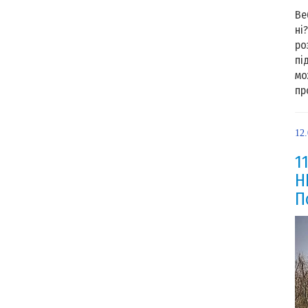
Ве
ні
ро
пі
мо
пр
12
1
Н
П