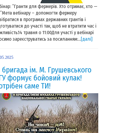
бінар: ”Гранти для фермерів. Хто отримає, хто —
?”Мета вебінару – допомогти фермеру
зібратися в програмах державних грантів і
дготуватися до участі так, щоб не втратити час і
жливість.14 травня о 11:00Для участі у вебінарі
осимо зареєструватись за посиланням:...
[далі]
.05.2025
1 бригада ім. М. Грушевського
ГУ формує бойовий кулак!
отрібен саме ТИ!