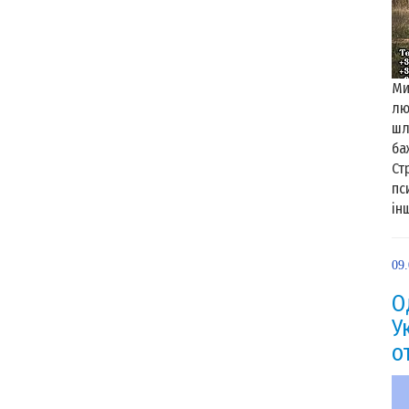
Ми
лю
шл
ба
Ст
пс
інш
09
О
У
о