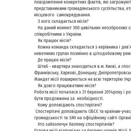
повідомлення конкретних фактів, які загрожують
представниками громадянського суспільства, етні
місцевого самоврядування.
З кого складається місія?
На даний момент 300 цивільних неозброєних спо
співробітники з України.
Як працює місія?
Кожна команда складається з керівника і дев’
невеликих групах позмінно в цілодобовому режи
Де працює місія?
Штаб - квартира знаходиться в м. Києві, а спост
Франківську, Харкові, Донецьку, Дніпропетровськ
Мандат місії поширюється на всю територію Укра
Як довго працюватиме місія?
Робота місії почалася з 21 березня 2014року і р
бути продовжена за необхідності.
Кому доповідають спостерігачі?
Спостерігачі доповідають ОБСЄ та країнам-учас
громадськості та ЗМІ на офіційному сайті Органі
Хто забезпечує безпеку спостерігачів?
Голова місії відповідає за безпеку членів Місії