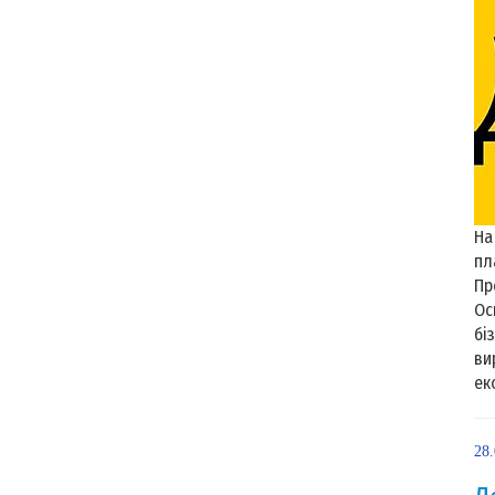
На
пл
Пр
Ос
бі
ви
ек
28