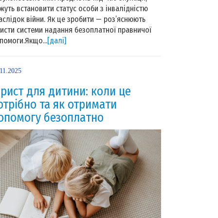
жуть встановити статус особи з інвалідністю
аслідок війни. Як це зробити — роз’яснюють
исти системи надання безоплатної правничої
помоги.Якщо...
[далі]
11.2025
рист для дитини: коли це
отрібно та як отримати
опомогу безоплатно