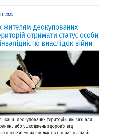
11.2025
к жителям деокупованих
ериторій отримати статус особи
 інвалідністю внаслідок війни
шканці деокупованих територій, які зазнали
ранень або ушкоджень здоров’я від
бухонебезпечних предметів під час окупації,