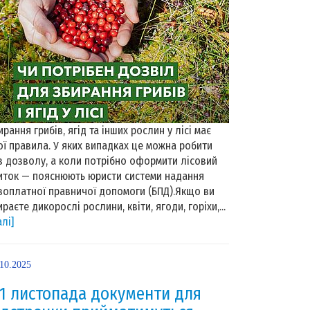
ирання грибів, ягід та інших рослин у лісі має
ої правила. У яких випадках це можна робити
з дозволу, а коли потрібно оформити лісовий
иток — пояснюють юристи системи надання
зоплатної правничої допомоги (БПД).Якщо ви
ираєте дикорослі рослини, квіти, ягоди, горіхи,...
алі]
.10.2025
 1 листопада документи для