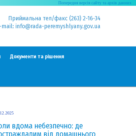
Попередня версія сайту та архів данних
Приймальна тел/факс (263) 2-16-34
-mail: info@rada-peremyshlyany.gov.ua
я
Документи та рішення
.12.2025
оли вдома небезпечно: де
остраждалим від домашнього