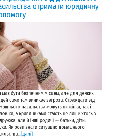
асильства отримати юридичну
опомогу
м має бути безпечним місцем, але для деяких
дей саме там виникає загроза. Страждати від
машнього насильства можуть як жінки, так і
ловіки, а кривдниками стають не лише хтось з
дружжя, але й інші родичі — батьки, діти,
уки. Як розпізнати ситуацію домашнього
сильства...
[далі]