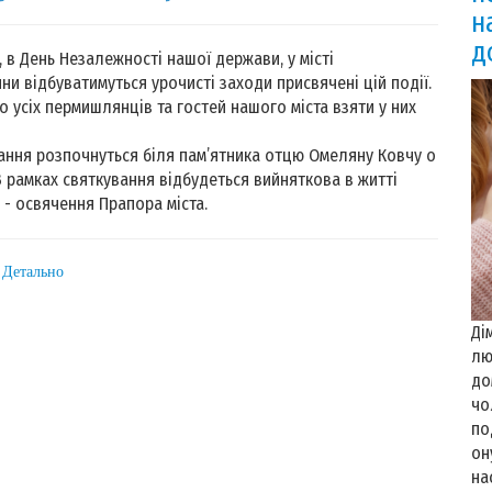
н
д
 в День Незалежності нашої держави, у місті
и відбуватимуться урочисті заходи присвячені цій події.
 усіх пермишлянців та гостей нашого міста взяти у них
ня розпочнуться біля пам’ятника отцю Омеляну Ковчу о
 В рамках святкування відбудеться вийняткова в житті
я - освячення Прапора міста.
: Детально
Ді
лю
до
чо
по
он
на