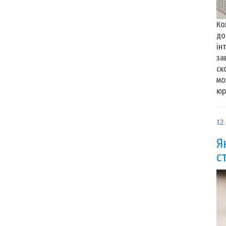
Ко
до
ін
за
ск
мо
юр
12.
Я
с