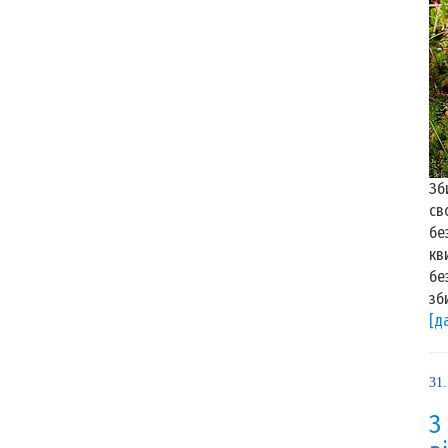
Зб
св
бе
кв
бе
зб
[д
31
З