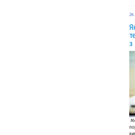
26.
Я
т
з
Ме
по
ви