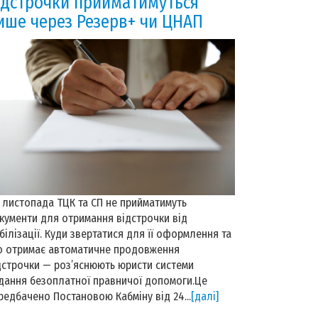
ідстрочки прийматимуться
ише через Резерв+ чи ЦНАП
1 листопада ТЦК та СП не прийматимуть
кументи для отримання відстрочки від
білізації. Куди звертатися для її оформлення та
о отримає автоматичне продовження
дстрочки — роз’яснюють юристи системи
дання безоплатної правничої допомоги.Це
редбачено Постановою Кабміну від 24...
[далі]