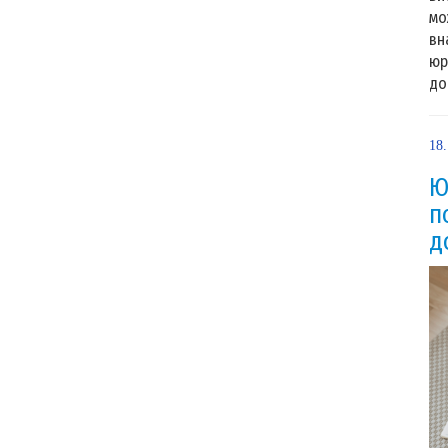
мо
вн
юр
до
18.
Ю
п
д