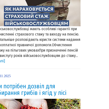
йськовослужбовці мають особливі гарантії при
численні страхового стажу та виходу на пенсію.
тальніше розповідають юристи системи надання
зоплатної правничої допомоги.Обчислення
ажу на пільгових умовахПри призначенні пенсій
 вислугу років військовослужбовцям до стажу...
алі]
11.2025
и потрібен дозвіл для
бирання грибів і ягід у лісі