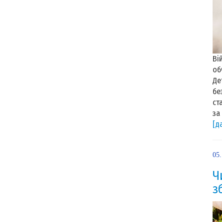
Ві
об
Де
бе
ст
за
[д
05.
Ч
з