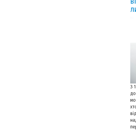
в
л
З 
до
мо
хт
ві
на
пе