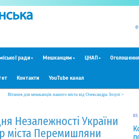
e
міської ради
Мешканцям
ЦНАП
Оголошенн
тет
Контакти
YouTube канал
Вітання для мешканців нашого міста від Олександра Зозулі >
03
Дня Незалежності України
К
р міста Перемишляни
п