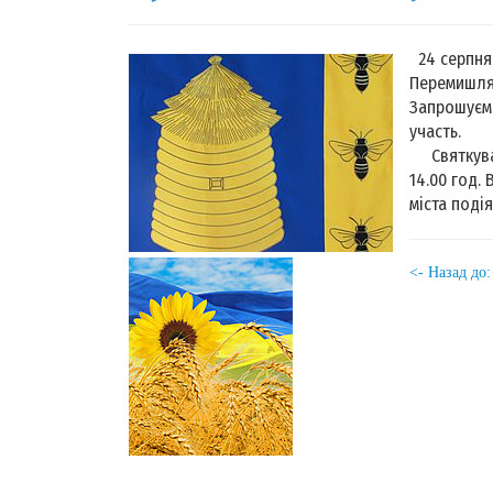
24 серпня,
Перемишлян
Запрошуємо
участь.
Святкуван
14.00 год.
міста поді
<- Назад до