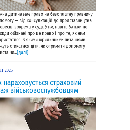
жна дитина має право на безоплатну правничу
помогу — від консультацій до представництва
тересів, зокрема у суді. Утім, навіть батьки не
вжди обізнані про це право і про те, як ним
ористатися. З якими юридичними питаннями
жуть стикатися діти, як отримати допомогу
иста чи...
[далі]
11.2025
к нараховується страховий
таж військовослужбовцям