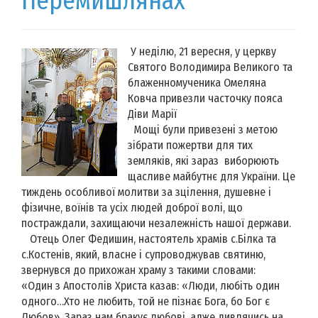
Перемишлянах
У неділю, 21 вересня, у церкву
Святого Володимира Великого та
блаженномученика Омеляна
Ковча привезли часточку пояса
Діви Марії
Мощі були привезені з метою
зібрати пожертви для тих
земляків, які зараз виборюють
щасливе майбутнє для України. Це
тиждень особливої молитви за зцілення, душевне і
фізичне, воїнів та усіх людей доброї волі, що
постраждали, захищаючи незалежність нашої держави.
Отець Олег Федишин, настоятель храмів с.Білка та
с.Костенів, який, власне і супроводжував святиню,
звернувся до прихожан храму з такими словами:
«Один з Апостолів Христа казав: «Люди, любіть один
одного…Хто не любить, той не пізнає Бога, бо Бог є
Любов». Зараз нам бракує любові, адже дивлячись на