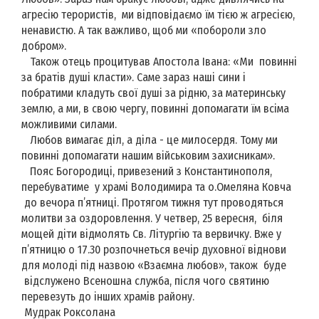
агресію терористів, ми відповідаємо їм тією ж агресією,
ненавистю. А так важливо, щоб ми «побороли зло
добром».
Також отець процитував Апостола Івана: «Ми повинні
за братів душі класти». Саме зараз наші сини і
побратими кладуть свої душі за рідню, за материнську
землю, а ми, в свою чергу, повинні допомагати їм всіма
можливими силами.
Любов вимагає діл, а діла - це милосердя. Тому ми
повинні допомагати нашим військовим захисникам».
Пояс Богородиці, привезений з Константинополя,
перебуватиме у храмі Володимира та о.Омеляна Ковча
до вечора п’ятниці. Протягом тижня тут проводяться
молитви за оздоровлення. У четвер, 25 вересня, біля
мощей діти відмолять Св. Літургію та вервичку. Вже у
п’ятницю о 17.30 розпочнеться вечір духовної віднови
для молоді під назвою «Взаємна любов», також буде
відслужено Всеношна служба, після чого святиню
перевезуть до інших храмів району.
Мудрак Роксолана