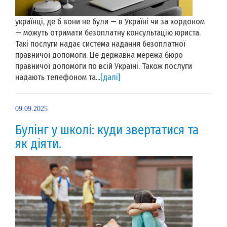
українці, де б вони не були — в Україні чи за кордоном
— можуть отримати безоплатну консультацію юриста.
Такі послуги надає система надання безоплатної
правничої допомоги. Це державна мережа бюро
правничої допомоги по всій Україні. Також послуги
надають телефоном та...
[далі]
09.09.2025
Булінг у школі: куди звертатися та
як діяти.