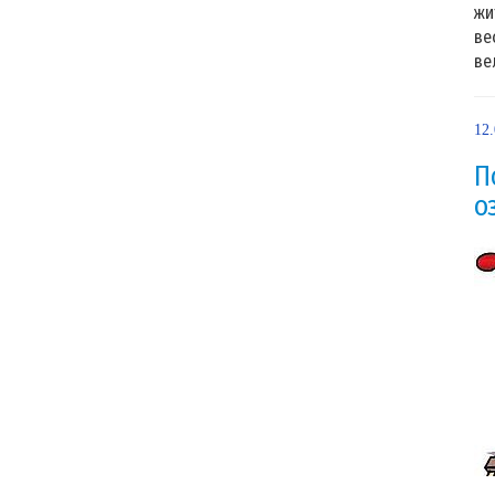
жи
ве
ве
12
П
о
В 