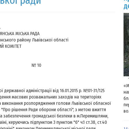
ької ради
д
А Ї Н А
ЯНС
ЬКА МІСЬКА РАДА
ського району Львівської області
Й КОМІТЕТ
 р. № 10
15
«М
ржавної адміністрації від 16.01.2015 р. №01-31/125
на
ення масових розважальних заходів на територіях
бл
а виконання розпорядження голови Львівської обласної
пе
54 "Про рішення Ради оборони області", з метою вжиття
в
та забезпечення громадської безпеки в м.Перемишляни,
і, керуючись підпунктом 3 пунктом "б" ч.1 ст.38, ст.40
Україні", виконком Перемишлянської міської ради
14