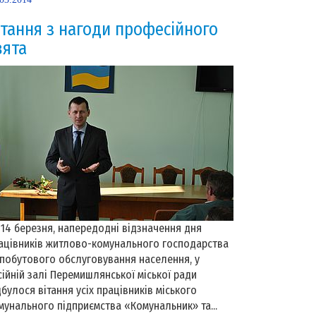
ітання з нагоди професійного
вята
 березня, напередодні відзначення дня
ацівників житлово-комунального господарства
 побутового обслуговування населення, у
сійній залі Перемишлянської міської ради
дбулося вітання усіх працівників міського
мунального підприємства «Комунальник» та...