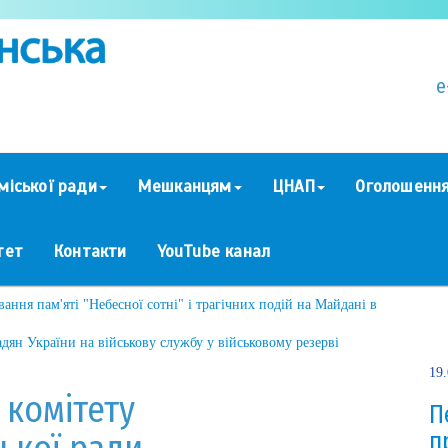
e
міської ради
Мешканцям
ЦНАП
Оголошенн
тет
Контакти
YouTube канал
ання пам'яті "Небесної сотні" і трагічних подій на Майдані в
дян України на військову службу у військовому резерві
19
 комітету
П
п