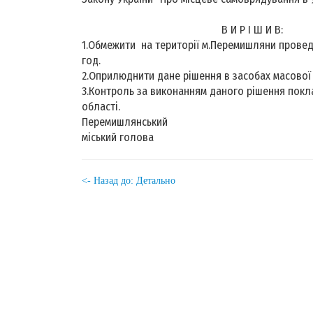
В И Р І Ш И В:
1.Обмежити на території м.Перемишляни проведе
год.
2.Оприлюднити дане рішення в засобах масової 
3.Контроль за виконанням даного рішення покл
області.
Перемишлянський
міський голова О.З
<- Назад до: Детально