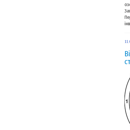
оз
За
Пе
ін
11.
В
с