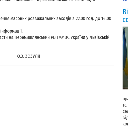
В
с
ння масових розважальних заходів з 22.00 год. до 14.00
інформації.
асти на Перемишлянський РВ ГУМВС України у Львівській
. ЗОЗУЛЯ
14
пр
та
се
ві
ко