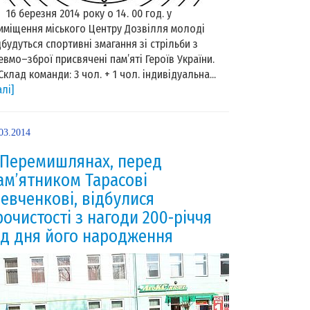
 березня 2014 року о 14. 00 год. у
иміщення міського Центру Дозвілля молоді
дбудуться спортивні змагання зі стрільби з
евмо–зброї присвячені пам’яті Героїв України.
лад команди: 3 чол. + 1 чол. індивідуальна...
алі]
03.2014
 Перемишлянах, перед
ам’ятником Тарасові
евченкові, відбулися
рочистості з нагоди 200-річчя
ід дня його народження