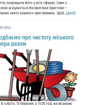
ття, покращити його у всіх сферах. Саме з
сною асоціюється Воскресіння Христове –
личне свято кожного християнина. Щоб...
[далі]
.03.2014
одбаємо про чистоту міського
зера разом
суботу, 15 березня, о 11.00 год. на міському