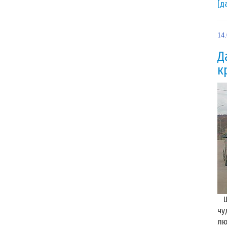
[д
14
Д
к
Що
чу
лю