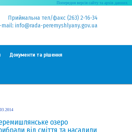
Попередня версія сайту та архів данних
Приймальна тел/факс (263) 2-16-34
-mail: info@rada-peremyshlyany.gov.ua
я
Документи та рішення
.03.2014
еремишлянське озеро
рибрали від сміття та насадили