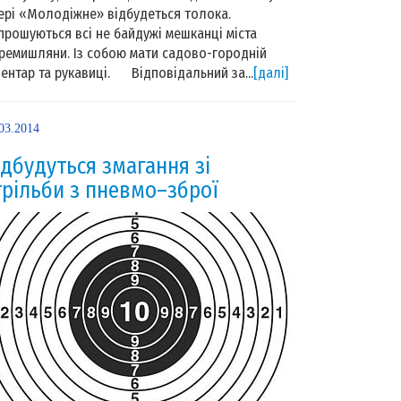
ері «Молодіжне» відбудеться толока.
прошуються всі не байдужі мешканці міста
ремишляни. Із собою мати садово-городній
вентар та рукавиці. Відповідальний за...
[далі]
03.2014
ідбудуться змагання зі
трільби з пневмо–зброї