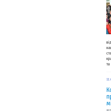
9 
ві
на
ст
кр
та 
11.
К
п
м