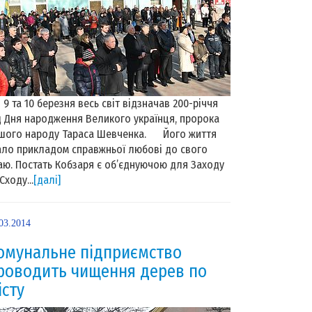
та 10 березня весь світ відзначав 200-річчя
д Дня народження Великого українця, пророка
шого народу Тараса Шевченка. Його життя
ало прикладом справжньої любові до свого
аю. Постать Кобзаря є об’єднуючою для Заходу
Сходу...
[далі]
03.2014
омунальне підприємство
роводить чищення дерев по
істу