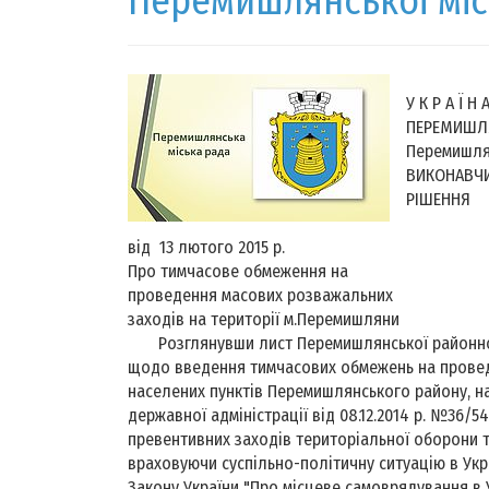
Перемишлянської міс
У К Р 
ПЕРЕМИШЛ
Перемишлян
ВИКОНАВЧИ
РІШЕННЯ
від 13 лютого 2015
Про тимчасове обмеження на
проведення масових розважальних
заходів на території м.Перемишляни
Розглянувши лист Перемишлянської районної де
щодо введення тимчасових обмежень на провед
населених пунктів Перемишлянського району, н
державної адміністрації від 08.12.2014 р. №36/
превентивних заходів територіальної оборони 
враховуючи суспільно-політичну ситуацію в Україн
Закону України "Про місцеве самоврядування в 