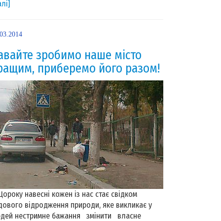
алі]
.03.2014
авайте зробимо наше місто
ращим, приберемо його разом!
року навесні кожен із нас стає свідком
дового відродження природи, яке викликає у
дей нестримне бажання змінити власне