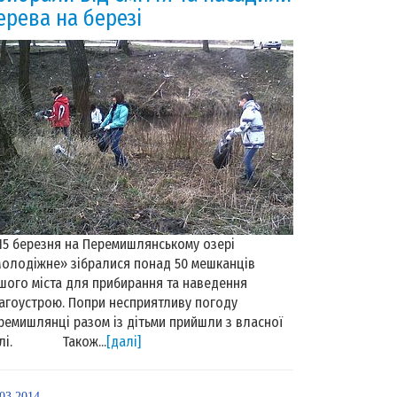
ерева на березі
 березня на Перемишлянському озері
олодіжне» зібралися понад 50 мешканців
шого міста для прибирання та наведення
агоустрою. Попри несприятливу погоду
ремишлянці разом із дітьми прийшли з власної
олі. Також...
[далі]
.03.2014