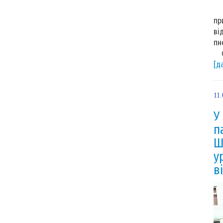
16
пр
ві
пн
Ск
[д
11.
У
п
Ш
у
в