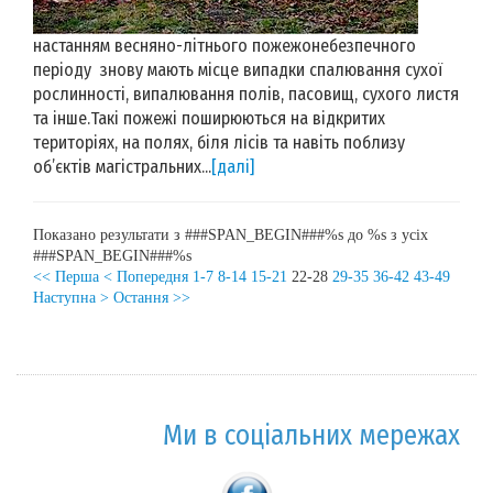
настанням весняно-літнього пожежонебезпечного
періоду знову мають місце випадки спалювання сухої
рослинності, випалювання полів, пасовищ, сухого листя
та інше.Такі пожежі поширюються на відкритих
територіях, на полях, біля лісів та навіть поблизу
об’єктів магістральних...
[далі]
Показано результати з ###SPAN_BEGIN###%s до %s з усіх
###SPAN_BEGIN###%s
<< Перша
< Попередня
1-7
8-14
15-21
22-28
29-35
36-42
43-49
Наступна >
Остання >>
Ми в соціальних мережах