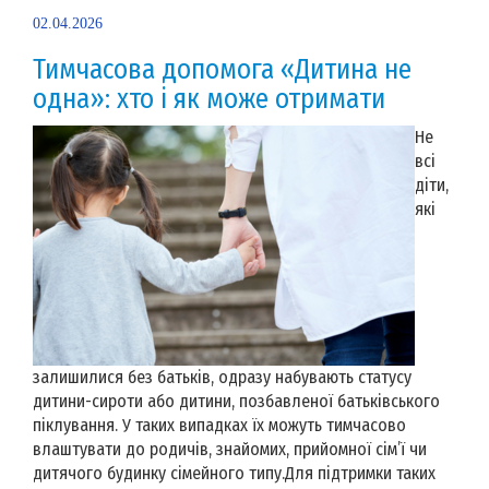
02.04.2026
Тимчасова допомога «Дитина не
одна»: хто і як може отримати
Не
всі
діти,
які
залишилися без батьків, одразу набувають статусу
дитини-сироти або дитини, позбавленої батьківського
піклування. У таких випадках їх можуть тимчасово
влаштувати до родичів, знайомих, прийомної сім’ї чи
дитячого будинку сімейного типу.Для підтримки таких