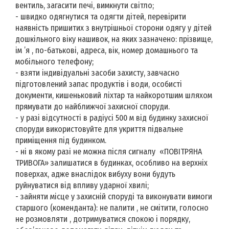
вентиль, загасити печі, вимкнути світло;
- швидко одягнутися та одягти дітей, перевірити
наявність пришитих з внутрішньої сторони одягу у дітей
дошкільного віку нашивок, на яких зазначено: прізвище,
ім ’я , по-батькові, адреса, вік, номер домашнього та
мобільного телефону;
- взяти індивідуальні засоби захисту, завчасно
підготовлений запас продуктів і води, особисті
документи, кишеньковий ліхтар та найкоротшим шляхом
прямувати до найближчої захисної споруди.
- у разі відсутності в радіусі 500 м від будинку захисної
споруди використовуйте для укриття підвальне
приміщення під будинком.
- ні в якому разі не можна після сигналу «ПОВІТРЯНА
ТРИВОГА» залишатися в будинках, особливо на верхніх
поверхах, адже внаслідок вибуху вони будуть
руйнуватися від впливу ударної хвилі;
- зайняти місце у захисній споруді та виконувати вимоги
старшого (коменданта): не палити , не смітити, голосно
не розмовляти , дотримуватися спокою і порядку,