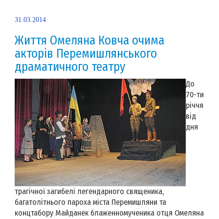
31.03.2014
Життя Омеляна Ковча очима
акторів Перемишлянського
драматичного театру
До
70-ти
річчя
від
дня
трагічної загибелі легендарного священика,
багатолітнього пароха міста Перемишляни та
концтабору Майданек блаженномученика отця Омеляна