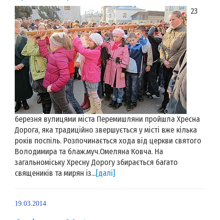
23
березня вулицями міста Перемишляни пройшла Хресна
Дорога, яка традиційно звершується у місті вже кілька
років поспіль. Розпочинається хода від церкви святого
Володимира та блаж.муч.Омеляна Ковча. На
загальноміську Хресну Дорогу збирається багато
священиків та мирян із...
[далі]
19.03.2014