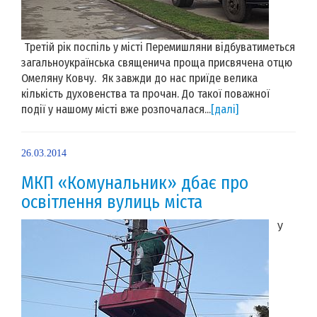
Третій рік поспіль у місті Перемишляни відбуватиметься
загальноукраїнська священича проща присвячена отцю
Омеляну Ковчу. Як завжди до нас приїде велика
кількість духовенства та прочан. До такої поважної
події у нашому місті вже розпочалася...
[далі]
26.03.2014
МКП «Комунальник» дбає про
освітлення вулиць міста
У