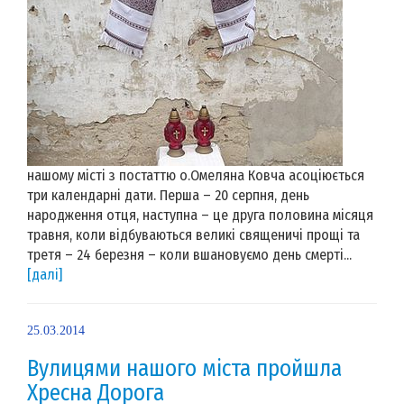
нашому місті з постаттю о.Омеляна Ковча асоціюється
три календарні дати. Перша – 20 серпня, день
народження отця, наступна – це друга половина місяця
травня, коли відбуваються великі священичі прощі та
третя – 24 березня – коли вшановуємо день смерті...
[далі]
25.03.2014
Вулицями нашого міста пройшла
Хресна Дорога