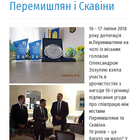
Перемишлян і Скавіни
16 - 17 липня 2018
року делегація
м.Перемишляни на
чолі із міським
головою
Олександром
Зозулею взяла
участь в
урочистостях з
нагоди 10-ї річниці
підписання угоди
про співпрацю між
містами
Перемишляни та
Скавіна.
10 років – це
багато чи мало? У