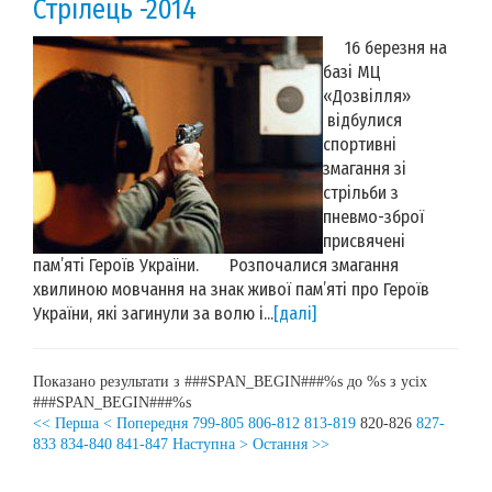
Стрілець -2014
16 березня на
базі МЦ
«Дозвілля»
відбулися
спортивні
змагання зі
стрільби з
пневмо-зброї
присвячені
пам’яті Героїв України. Розпочалися змагання
хвилиною мовчання на знак живої пам’яті про Героїв
України, які загинули за волю і...
[далі]
Показано результати з ###SPAN_BEGIN###%s до %s з усіх
###SPAN_BEGIN###%s
<< Перша
< Попередня
799-805
806-812
813-819
820-826
827-
833
834-840
841-847
Наступна >
Остання >>