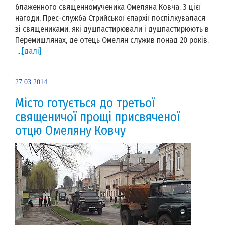
блаженного священномученика Омеляна Ковча. З цієї
нагоди, Прес-служба Стрийської єпархії поспілкувалася
зі священиками, які душпастирювали і душпастирюють в
Перемишлянах, де отець Омелян служив понад 20 років.
...
[далі]
27.03.2014
Місто готується до третьої
священичої прощі присвяченої
отцю Омеляну Ковчу