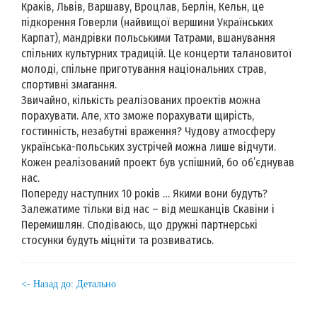
Краків, Львів, Варшаву, Вроцлав, Берлін, Кельн, це
підкорення Говерли (найвищої вершини Українських
Карпат), мандрівки польськими Татрами, вшанування
спільних культурних традицій. Це концерти талановитої
молоді, спільне приготування національних страв,
спортивні змагання.
Звичайно, кількість реалізованих проектів можна
порахувати. Але, хто зможе порахувати щирість,
гостинність, незабутні враження? Чудову атмосферу
українська-польських зустрічей можна лише відчути.
Кожен реалізований проект був успішний, бо об’єднував
нас.
Попереду наступних 10 років … Якими вони будуть?
Залежатиме тільки від нас – від мешканців Скавіни і
Перемишлян. Сподіваюсь, що дружні партнерські
стосунки будуть міцніти та розвиватись.
<- Назад до: Детально