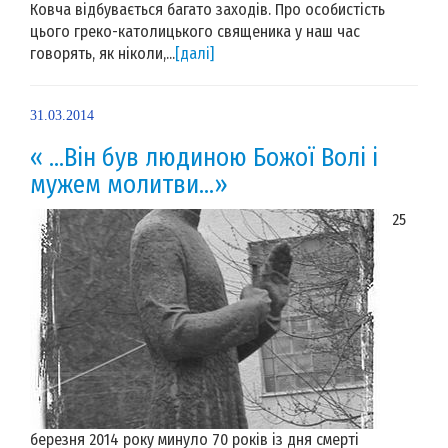
Ковча відбувається багато заходів. Про особистість
цього греко-католицького священика у наш час
говорять, як ніколи,...
[далі]
31.03.2014
« …Він був людиною Божої Волі і
мужем молитви…»
25
березня 2014 року минуло 70 років із дня смерті