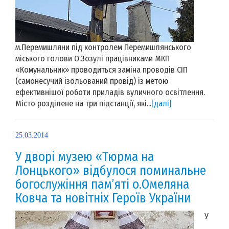
м.Перемишляни під контролем Перемишлянського
міського голови О.Зозулі працівниками МКП
«Комунальник» проводиться заміна проводів СІП
(самонесучий ізольований провід) із метою
ефективнішої роботи приладів вуличного освітлення.
Місто розділене на три підстанції, які...
[далі]
25.03.2014
У дворі музею «Тюрма на
Лонцького» відбулося поминальне
богослужіння пам’яті о.Омеляна
Ковча та новітніх Героїв України
У