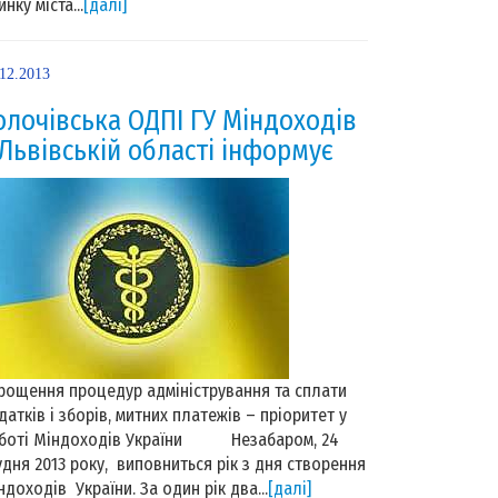
нку міста...
[далі]
.12.2013
олочівська ОДПІ ГУ Міндоходів
 Львівській області інформує
рощення процедур адміністрування та сплати
датків і зборів, митних платежів – пріоритет у
боті Міндоходів України Незабаром, 24
удня 2013 року, виповниться рік з дня створення
ндоходів України. За один рік два...
[далі]