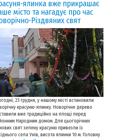
расуня-ялинка вже прикрашає
аше місто та нагадує про час
оворічно-Різдвяних свят
огодні, 23 грудня, у нашому місті встановили
ворічну красуню-ялинку. Новорічне дерево
ставили вже традиційно на площі перед
йонним Народним домом. Для цьогорічних
мових свят зелену красуню привезли із
сіднього села Унів, висота ялинки 10 м. Головну