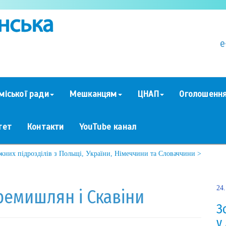
e
міської ради
Мешканцям
ЦНАП
Оголошенн
тет
Контакти
YouTube канал
жних підрозділів з Польщі, України, Німеччини та Словаччини >
24
еремишлян і Скавіни
З
у