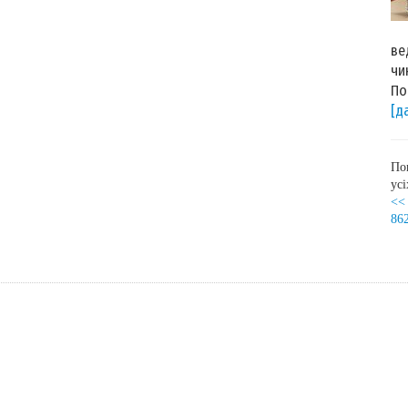
П
ве
чи
По
[д
По
ус
<<
86