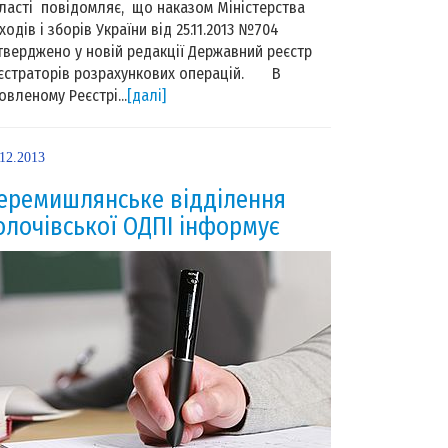
ласті повідомляє, що наказом Міністерства
ходів і зборів України від 25.11.2013 №704
тверджено у новій редакції Державний реєстр
єстраторів розрахункових операцій. В
овленому Реєстрі...
[далі]
.12.2013
еремишлянське відділення
олочівської ОДПІ інформує