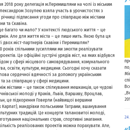
пня 2018 року делегація м.Перемишляни на чолі із міським
ександром Зозулею взяла участь в урочистостях з
ї річниці підписання угоди про співпрацю між містами
и та Скавіна.
 це багато чи мало? У контексті людського життя – це
рмін. Але для життя міста – це лише мить. Якою була ця
ті двох міст-партнерів Скавіни і Перемишлян?
0 років спільними зусиллями ми змогли реалізувати
роектів. Це офіційні зустрічі урядів міст, на яких відбувся
пр
ідом у сфері місцевого самоврядування, комунального
по
ва, освіти, культури, медицини. Сьогодні хочу сказати
Мі
лова сердечної вдячності за допомогу українським
сп
 та за співпрацю у сфері медицини.
Вс
між містами – це також спілкування мешканців, це чудові
„В
чнівської молоді у Краків, Львів, Варшаву, Вроцлав,
201
льн, це підкорення Говерли (найвищої вершини
х Карпат), мандрівки польськими Татрами, вшанування
ультурних традицій. Це концерти талановитої молоді,
24
иготування національних страв, спортивні змагання.
кількість реалізованих проектів можна порахувати. Але,
«