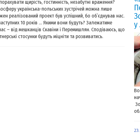
порахувати щирість, гостинність, незабутні враження?
П
осферу українська-польських зустрічей можна лише
З
ожен реалізований проект був успішний, бо об’єднував нас.
аступних 10 років … Якими вони будуть? Залежатиме
у
 нас – від мешканців Скавіни і Перемишлян. Сподіваюсь, що
тнерські стосунки будуть міцніти та розвиватись.
Во
на
Зо
об
23