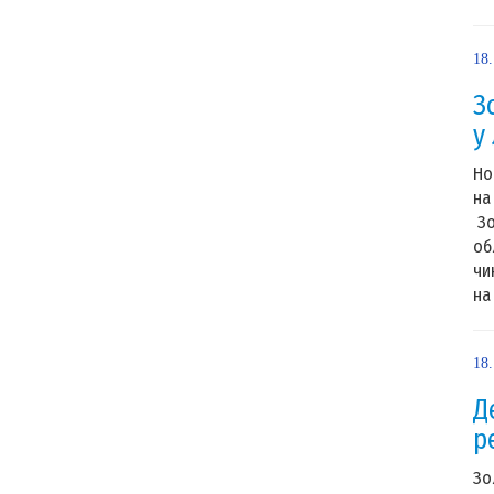
18
З
у
Но
на
Зо
об
чи
на 
18
Д
р
Зо