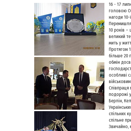
16 - 17 ли
головою Ол
нагоди 10-
Перемишлян
10 років –
великий те
мить у жит
Протягом 1
більше 20 п
обмін досв
господарст
особливі с
військовим
Співпраця 
подорожі у
Берлін, Ке
Українськи
спільних к
спільне пр
Звичайно, 