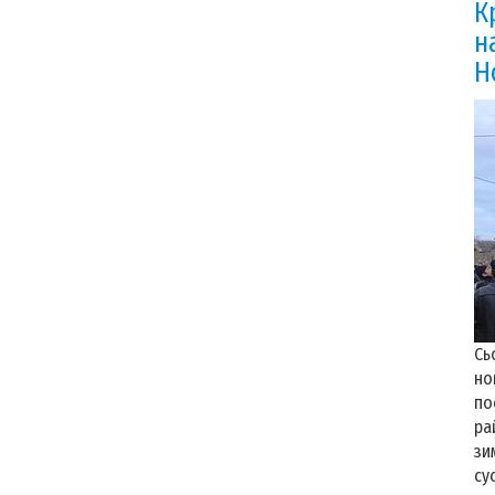
К
н
Н
Сь
но
по
ра
зи
су