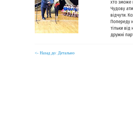
хто зможе 
Чудову атм
відчути. К
Попереду н
тільки від
дружні пар
<- Назад до: Детально