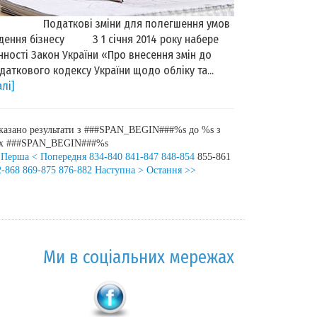
одаткові зміни для полегшення умов
дення бізнесу З 1 січня 2014 року набере
нності Закон України «Про внесення змін до
даткового кодексу України щодо обліку та...
алі]
казано результати з ###SPAN_BEGIN###%s до %s з
іх ###SPAN_BEGIN###%s
 Перша
< Попередня
834-840
841-847
848-854
855-861
2-868
869-875
876-882
Наступна >
Остання >>
Ми в соціальних мережах