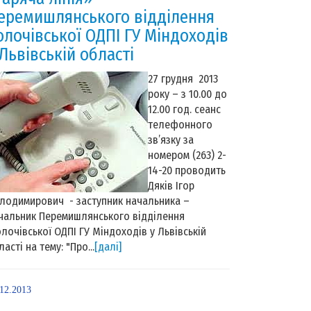
еремишлянського відділення
олочівської ОДПІ ГУ Міндоходів
 Львівській області
27 грудня 2013
року – з 10.00 до
12.00 год. сеанс
телефонного
зв’язку за
номером (263) 2-
14-20 проводить
Дяків Ігор
лодимирович - заступник начальника –
чальник Перемишлянського відділення
лочівської ОДПІ ГУ Міндоходів у Львівській
ласті на тему: "Про...
[далі]
.12.2013