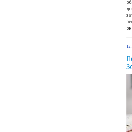
об
до
за
ре
он
12
П
З