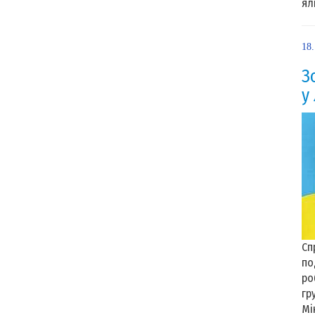
яли
18
З
у
Cп
по
ро
гр
Мі