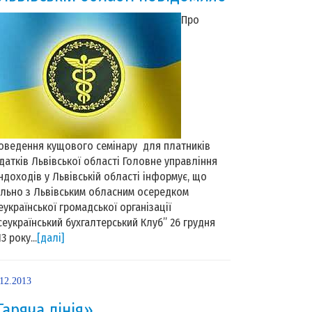
Про
оведення кущового семінару для платників
датків Львівської області Головне управління
ндоходів у Львівській області інформує, що
ільно з Львівським обласним осередком
еукраїнської громадської організації
сеукраїнський бухгалтерський Клуб” 26 грудня
3 року...
[далі]
.12.2013
Гаряча лінія»