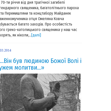
 70-ти річчя від дня трагічної загибелі
гендарного священика, багатолітнього пароха
ста Перемишляни та концтабору Майданек
аженномученика отця Омеляна Ковча
дбувається багато заходів. Про особистість
ого греко-католицького священика у наш час
орять, як ніколи,...
[далі]
.03.2014
 …Він був людиною Божої Волі і
ужем молитви…»