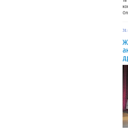
та
ко
Ол
31
Ж
а
д