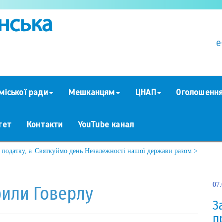
e
міської ради
Мешканцям
ЦНАП
Оголошенн
тет
Контакти
YouTube канал
податку, а
Святкуймо день Незалежності нашої держави разом >
07
или Говерлу
З
п