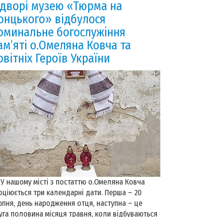
 дворі музею «Тюрма на
онцького» відбулося
оминальне богослужіння
ам’яті о.Омеляна Ковча та
овітніх Героїв України
нашому місті з постаттю о.Омеляна Ковча
оціюється три календарні дати. Перша – 20
рпня, день народження отця, наступна – це
уга половина місяця травня, коли відбуваються