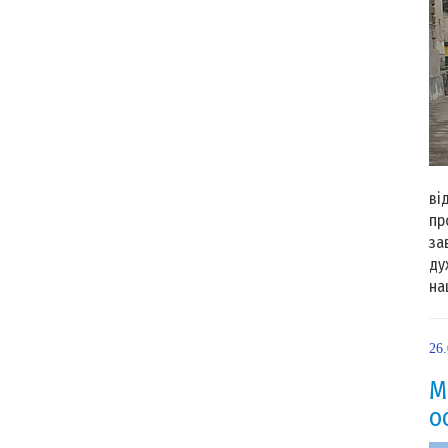
Тр
ві
пр
за
ду
на
26
М
о