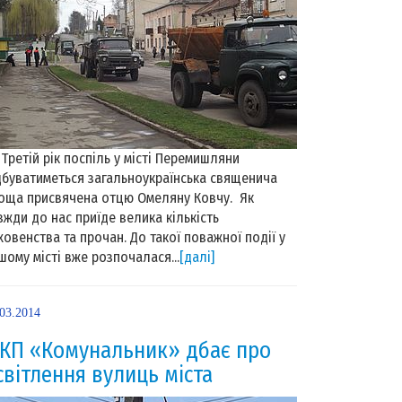
етій рік поспіль у місті Перемишляни
дбуватиметься загальноукраїнська священича
оща присвячена отцю Омеляну Ковчу. Як
вжди до нас приїде велика кількість
ховенства та прочан. До такої поважної події у
шому місті вже розпочалася...
[далі]
.03.2014
КП «Комунальник» дбає про
світлення вулиць міста