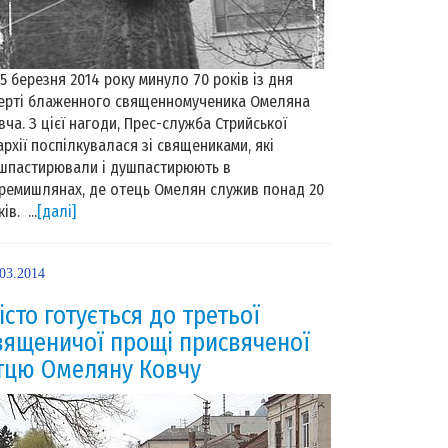
 березня 2014 року минуло 70 років із дня
ерті блаженного священномученика Омеляна
вча. З цієї нагоди, Прес-служба Стрийської
архії поспілкувалася зі священиками, які
шпастирювали і душпастирюють в
ремишлянах, де отець Омелян служив понад 20
ів. ...
[далі]
.03.2014
істо готується до третьої
вященичої прощі присвяченої
тцю Омеляну Ковчу