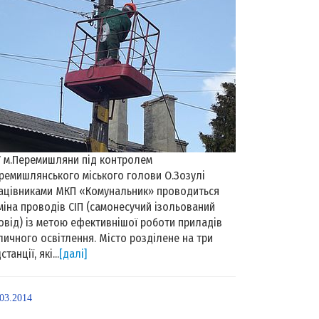
м.Перемишляни під контролем
ремишлянського міського голови О.Зозулі
ацівниками МКП «Комунальник» проводиться
міна проводів СІП (самонесучий ізольований
овід) із метою ефективнішої роботи приладів
личного освітлення. Місто розділене на три
станції, які...
[далі]
.03.2014