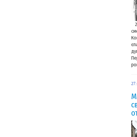
25
см
Ко
єп
ду
Пе
рок
27
М
с
о