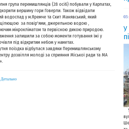
ерпня група перемишлянців (28 осіб) побували у Карпатах,
дкорили вершину гори Говерли. Також відвідали
й водоспад у м.Яремче та Скит Манявський, який
03
 цілющою за повір'ями, джерельною водою ,
У
ючим мікрокліматом та первісною дикою природою.
п
аження залишили за собою моменти готування їжі у
ночівля під відкритим небом у наметах.
утня поїздка відбулася завдяки Перемишлянському
ентру дозвілля молоді за сприяння Міської ради та МА
».
: Детально
Ус
ву
Ше