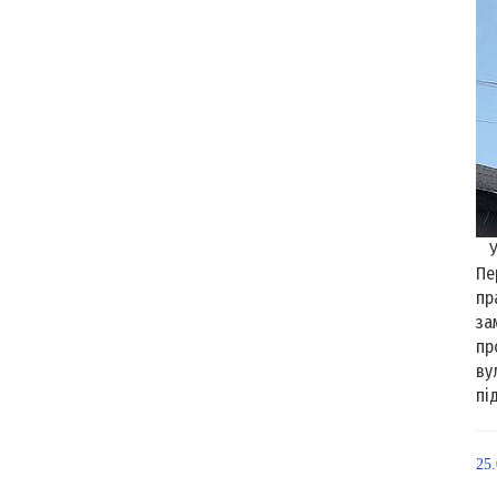
У 
Пе
пр
за
пр
ву
під
25