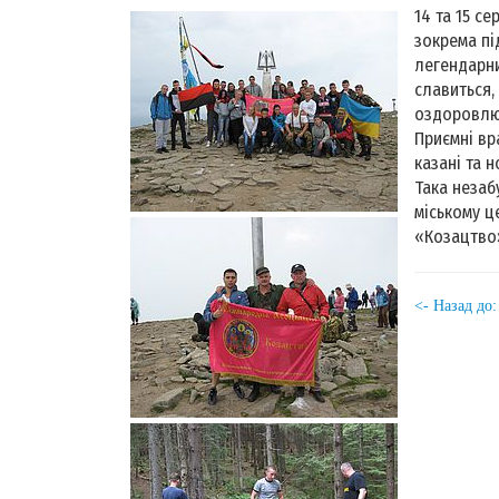
14 та 15 с
зокрема пі
легендарни
славиться,
оздоровлю
Приємні вр
казані та 
Така незаб
міському ц
«Козацтво
<- Назад до