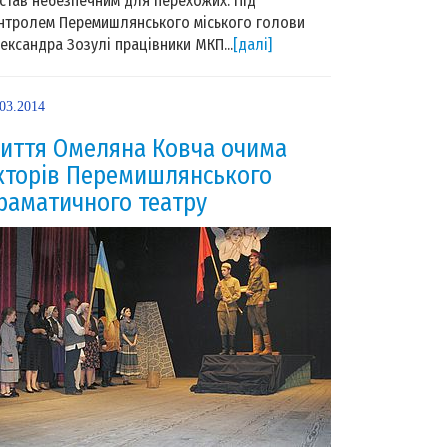
 став небезпечним для перехожих. Під
нтролем Перемишлянського міського голови
ександра Зозулі працівники МКП...
[далі]
.03.2014
иття Омеляна Ковча очима
кторів Перемишлянського
раматичного театру