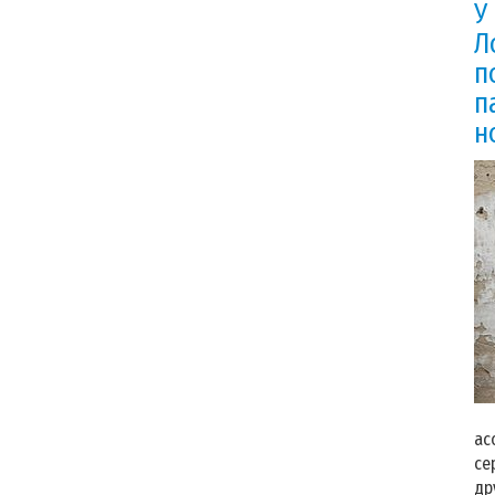
У
Л
п
п
н
У 
ас
се
др