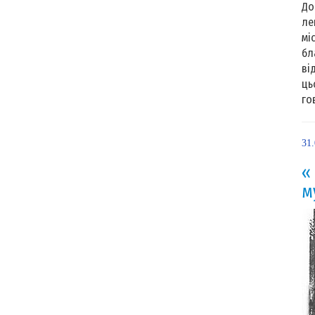
До
ле
мі
бл
ві
ць
гов
31
«
м