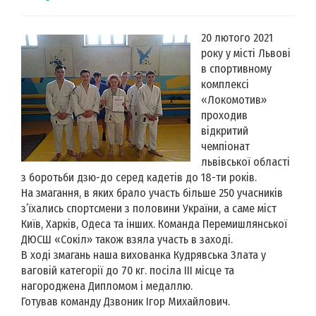
20 лютого 2021
року у місті Львові
в спортивному
комплексі
«Локомотив»
проходив
відкритий
чемпіонат
львівської області
з боротьби дзю-до серед кадетів до 18-ти років.
На змагання, в яких брало участь більше 250 учасників
з’їхались спортсмени з половини України, а саме міст
Київ, Харків, Одеса та інших. Команда Перемишлянської
ДЮСШ «Сокіл» також взяла участь в заході.
В ході змагань наша вихованка Кудрявська Злата у
ваговій категорії до 70 кг. посіла ІІІ місце та
нагороджена Дипломом і медаллю.
Готував команду Дзвоник Ігор Михайлович.