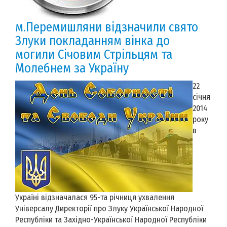
м.Перемишляни відзначили свято
Злуки покладанням вінка до
могили Cічовим Стрільцям та
Молебнем за Україну
22
січня
2014
року
в
Україні відзначалася 95-та річниця ухвалення
Універсалу Директорії про Злуку Української Народної
Республіки та Західно-Української Народної Республіки