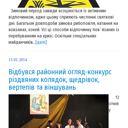
Зимовий період завжди асоціюється із активним
відпочинком, адже цьому сприяють численні святкові
дні. Багатьом довподоби зимова риболовля, катання на
ковзанах, хокей. Усі ці способи відпочинку пов’ язаних із
перебуванням на кризі. Оскільки спеціальних
майданчиків...
[далі]
15.01.2014
Відбувся районний огляд-конкурс
різдвяних колядок, щедрівок,
вертепів та віншувань
12
січня
у