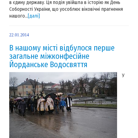
в єдину державу. Ця подія увійшла в історію як День
Соборності України, що уособлює віковічні прагнення
нашого...
[далі]
22.01.2014
В нашому місті відбулося перше
загальне міжконфесійне
Йорданське Водосвяття
У