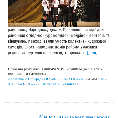
районному Народному домі м. Перемишляни відбувся
районний огляд-конкурс колядок, щедрівок, вертепів та
віншувань. У заході взяли участь колективи художньої
самодіяльності народних домів району. Учасники
різдвяних вертепів на сцені відтворювали...
[далі]
Показано результати з ###SPAN_BEGIN###%s до %s з усіх
###SPAN_BEGIN###%s
<< Перша
< Попередня
820-826
827-833
834-840
841-847
848-
854
855-861
862-868
Наступна >
Остання >>
Ми в соціальних мережах