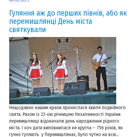
06.09.2013
Гуляння аж до перших півнів, або як
перемишлянці День міста
святкували
Нещодавно нашим краєм пронеслася хвиля подвійного
свята. Разом із 22-ою річницею Незалежності України
перемишлянці відзначали день народження рідного
міста. І хоч дата виповнилася не кругла – 756 років, як
гучно гуляють у Перемишлянах, було чутно на всю...