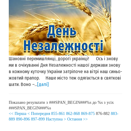
Шановні перемишлянці, дорогі українці! Ось і знову
ми в очікуванні Дня Незалежності нашої держави знову
в кожному куточку України затріпоче на вітрі наш синьо-
жовтий прапор. Наше місто теж одягається в святкові
шати. Воно –...
[далі]
Показано результати з ###SPAN_BEGIN###%s до %s з усіх
###SPAN_BEGIN###%s
<< Перша
< Попередня
855-861
862-868
869-875
876-882
883-
889
890-896
897-899
Наступна >
Остання >>