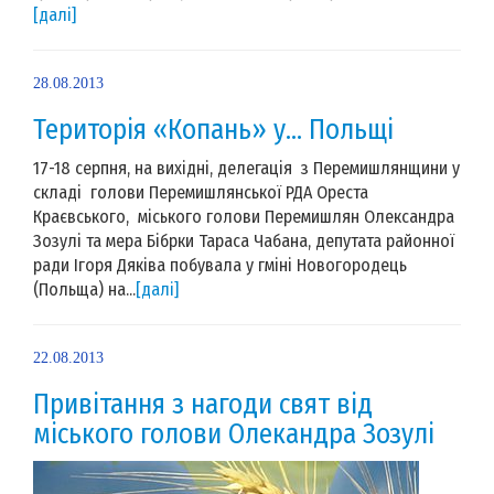
[далі]
28.08.2013
Територія «Копань» у… Польщі
17-18 серпня, на вихідні, делегація з Перемишлянщини у
складі голови Перемишлянської РДА Ореста
Краєвського, міського голови Перемишлян Олександра
Зозулі та мера Бібрки Тараса Чабана, депутата районної
ради Ігоря Дяківа побувала у гміні Новогородець
(Польща) на...
[далі]
22.08.2013
Привітання з нагоди свят від
міського голови Олекандра Зозулі