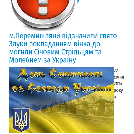
У
м.Перемишляни відзначили свято
Злуки покладанням вінка до
могили Cічовим Стрільцям та
Молебнем за Україну
22
січня
2014
року
в