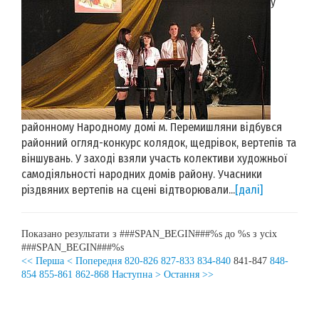
у
районному Народному домі м. Перемишляни відбувся
районний огляд-конкурс колядок, щедрівок, вертепів та
віншувань. У заході взяли участь колективи художньої
самодіяльності народних домів району. Учасники
різдвяних вертепів на сцені відтворювали...
[далі]
Показано результати з ###SPAN_BEGIN###%s до %s з усіх
###SPAN_BEGIN###%s
<< Перша
< Попередня
820-826
827-833
834-840
841-847
848-
854
855-861
862-868
Наступна >
Остання >>