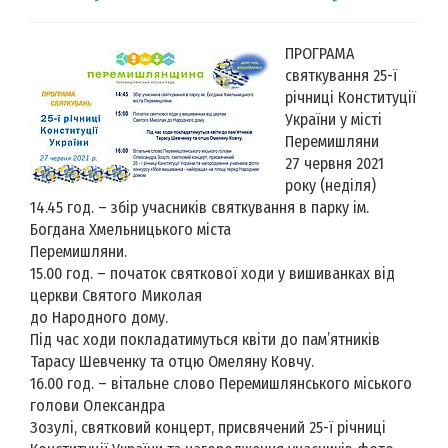
ПРОГРАМА
святкування 25-ї
річниці Конституції
України у місті
Перемишляни
27 червня 2021
року (неділя)
14.45 год. – збір учасників святкування в парку ім.
Богдана Хмельницького міста
Перемишляни.
15.00 год. – початок святкової ходи у вишиванках від
церкви Святого Миколая
до Народного дому.
Під час ходи покладатимуться квіти до пам’ятників
Тарасу Шевченку та отцю Омеляну Ковчу.
16.00 год. – вітальне слово Перемишлянського міського
голови Олександра
Зозулі, святковий концерт, присвячений 25-ї річниці