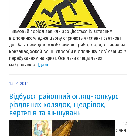
Зимовий період завжди асоціюється із активним
відпочинком, адже цьому сприяють численні святкові
дні. Багатьом довподоби зимова риболовля, катання на
ковзанах, хокей. Усі ці способи відпочинку пов’ язаних із
перебуванням на кризі. Оскільки спеціальних
майданчиків...
[далі]
15.01.2014
Відбувся районний огляд-конкурс
різдвяних колядок, щедрівок,
вертепів та віншувань
12
січня