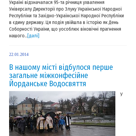
Україні відзначалася 95-та річниця ухвалення
Універсалу Директорії про Злуку Української Народної
Республіки та Західно-Української Народної Республіки
в єдину державу. Ця подія увійшла в історію як День
Соборності України, що уособлює віковічні прагнення
нашого...
[далі]
22.01.2014
В нашому місті відбулося перше
загальне міжконфесійне
Йорданське Водосвяття
У