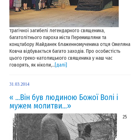
трагічної загибелі легендарного священика,
багатолітнього пароха міста Перемишляни та
концтабору Майданек блаженномученика отця Омеляна
Ковча відбувається багато заходів. Про особистість
цього греко-католицького священика у наш час
говорять, як ніколи,...
[далі]
31.03.2014
« …Він був людиною Божої Волі і
мужем молитви…»
25