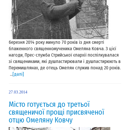
березня 2014 року минуло 70 років із дня смерті
блаженного священномученика Омеляна Ковча. З цієї
нагоди, Прес-служба Стрийської єпархії поспілкувалася
зі священиками, які душпастирювали і душпастирюють в
Перемишлянах, де отець Омелян служив понад 20 років.
...
[далі]
27.03.2014
Місто готується до третьої
священичої прощі присвяченої
отцю Омеляну Ковчу