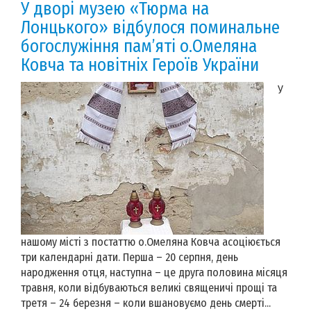
У дворі музею «Тюрма на
Лонцького» відбулося поминальне
богослужіння пам’яті о.Омеляна
Ковча та новітніх Героїв України
У
нашому місті з постаттю о.Омеляна Ковча асоціюється
три календарні дати. Перша – 20 серпня, день
народження отця, наступна – це друга половина місяця
травня, коли відбуваються великі священичі прощі та
третя – 24 березня – коли вшановуємо день смерті...