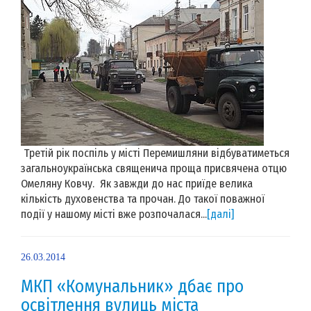
Третій рік поспіль у місті Перемишляни відбуватиметься
загальноукраїнська священича проща присвячена отцю
Омеляну Ковчу. Як завжди до нас приїде велика
кількість духовенства та прочан. До такої поважної
події у нашому місті вже розпочалася...
[далі]
26.03.2014
МКП «Комунальник» дбає про
освітлення вулиць міста