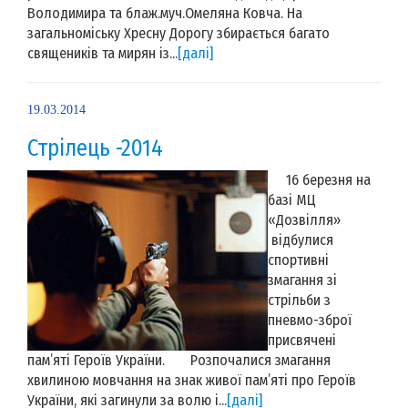
Володимира та блаж.муч.Омеляна Ковча. На
загальноміську Хресну Дорогу збирається багато
священиків та мирян із...
[далі]
19.03.2014
Стрілець -2014
16 березня на
базі МЦ
«Дозвілля»
відбулися
спортивні
змагання зі
стрільби з
пневмо-зброї
присвячені
пам’яті Героїв України. Розпочалися змагання
хвилиною мовчання на знак живої пам’яті про Героїв
України, які загинули за волю і...
[далі]