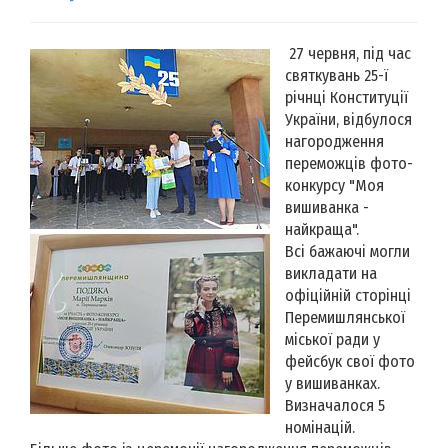
27 червня, під час
святкувань 25-ї
річнці Конституції
України, відбулося
нагородження
переможців фото-
конкурсу "Моя
вишиванка -
найкраща".
Всі бажаючі могли
викладати на
офіційній сторінці
Перемишлянської
міської ради у
фейсбук свої фото
у вишиванках.
Визначалося 5
номінацій.