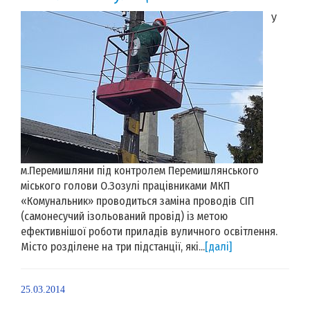
У
м.Перемишляни під контролем Перемишлянського
міського голови О.Зозулі працівниками МКП
«Комунальник» проводиться заміна проводів СІП
(самонесучий ізольований провід) із метою
ефективнішої роботи приладів вуличного освітлення.
Місто розділене на три підстанції, які...
[далі]
25.03.2014