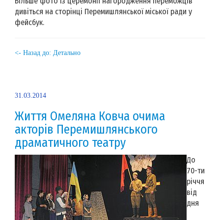
Більше фото із церемонії нагородження переможців
дивіться на сторінці Перемишлянської міської ради у
фейсбук.
<- Назад до: Детально
31.03.2014
Життя Омеляна Ковча очима
акторів Перемишлянського
драматичного театру
До
70-ти
річчя
від
дня