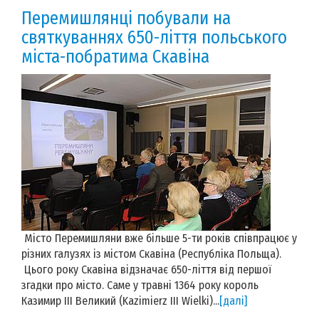
Перемишлянці побували на
святкуваннях 650-ліття польського
міста-побратима Скавіна
Місто Перемишляни вже більше 5-ти років співпрацює у
різних галузях із містом Скавіна (Республіка Польща).
Цього року Скавіна відзначає 650-ліття від першої
згадки про місто. Саме у травні 1364 року король
Казимир ІІІ Великий (Kazimierz III Wielki)...
[далі]