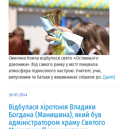
Омеляна Ковча відбулося свято «Останнього
дзвоника». Від самого ранку у місті панувала
атмосфера піднесеного настрою. Учителі, учні,
випускники та батьки у вишиванках спішили до...
[далі]
26.05.2014
Відбулася хіротонія Владики
Богдана (Манишина), який був
адміністратором храму Святого