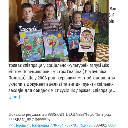
Вже
5-й
рік
триває співпраця у соціально-культурній галузі між
містом Перемишляни і містом Скавіна ( Республіка
Польща). Ще у 2008 році керівники міст обговорили та
уклали в документ важливі та вигідні пункти спільних
заходів для обидвох міст сусідніх держав. Співпраця...
[далі]
Показано результати з ###SPAN_BEGIN###%s до %s з усіх
###SPAN_BEGIN###%s
<< Перша
< Попередня
778-784
785-791
792-798
799-805
806-