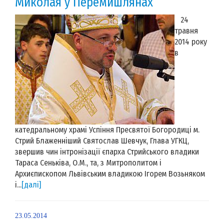
Миколая у Перемишлянах
24
травня
2014 року
в
катедральному храмі Успіння Пресвятої Богородиці м.
Стрий Блаженніший Святослав Шевчук, Глава УГКЦ,
звершив чин інтронізації єпарха Стрийського владики
Тараса Сеньківа, О.М., та, з Митрополитом і
Архиєпископом Львівським владикою Ігорем Возьняком
і...
[далі]
23.05.2014