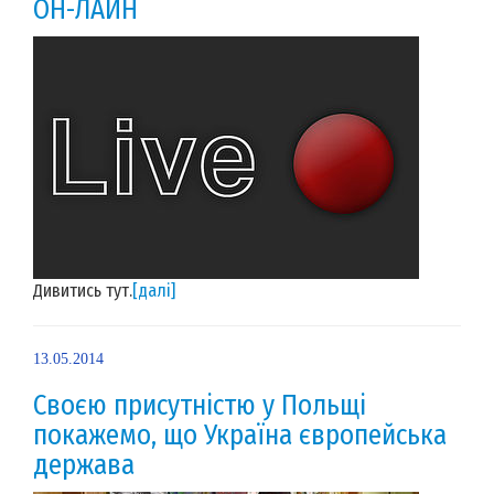
ОН-ЛАЙН
Дивитись тут.
[далі]
13.05.2014
Своєю присутністю у Польщі
покажемо, що Україна європейська
держава