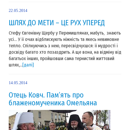
22.05.2014
ШЛЯХ ДО МЕТИ – ЦЕ РУХ УПЕРЕД
Стефу Євгенівну Щербу у Перемишлянах, мабуть, знають
усі… У її очах відблискують ніжність та якесь невимовне
тепло. Спілкуючись з нею, пересвідчуєшся: її мудрості і
досвіду багато хто позаздрить. А ще вона, на відміну від
багатьох інших, пройшовши сама тернистий життєвий
шлях,...
[далі]
14.05.2014
Отець Ковч. Пам’ять про
блаженомученика Омельяна