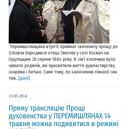
Перемишлянщина втретє приймає свяченичу прощу до
О.Ковча Народився отець Омелян у селі Космач на
Гуцульщині 20 серпня 1884 року. В сім’ї хлопчика було
чимало родичів, які присвятили життя душпастирству,
зокрема і батько. Саме тому, по закінченню гімназії син
теж...
[далі]
13.05.2014
Пряму трансляцію Прощі
духовенства у ПЕРЕМИШЛЯНАХ 14
травня можна подивитися в режимі