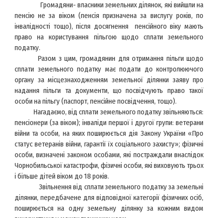
Громадяни- власники земельних ділянок, які вийшли на
пенсію не за віком (пенсія призначена за вислугу років, по
інвалідності тощо), після досягнення пенсійного віку мають
право на користування пільгою щодо сплати земельного
податку.
Разом з цим, громадянин для отримання пільги щодо
сплати земельного податку має подати до контролюючого
органу за місцезнаходженням земельної ділянки заяву про
надання пільги та документи, що посвідчують право такої
особи на пільгу (паспорт, пенсійне посвідчення, тощо).
Нагадаємо, від сплати земельного податку звільняються:
пенсіонери (за віком); інваліди першої і другої групи: ветерани
війни та особи, на яких поширюється дія Закону України «Про
статус ветеранів війни, гарантії їх соціального захисту»; фізичні
особи, визначені законом особами, які постраждали внаслідок
Чорнобильської катастрофи, фізичні особи, які виховують трьох
і більше дітей віком до 18 років.
Звільнення від сплати земельного податку за земельні
ділянки, передбачене для відповідної категорії фізичних осіб,
поширюється на
одну земельну ділянку за кожним видом