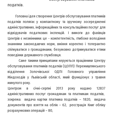
податків.
Головна ідея створення Центрів обслуговування платників
податків полягає у компактному та зручному зосередженні
адміністративних, інформаційних та консультаційних послуг для
відвідувачів податкових інспекцій. І вимоги до фахівців
Центрів є незмінними: це - компетентність, глибоке володіння
знаннями законодавчих норм, вміння коректно і толерантно
спілкуватися з громадянами, безумовно дотримуватися етики
поведінки державного службовця.
Саме такими принципами керуються працівники Центру
обслуговування платників податків (ЦОПП) Перемишлянського
відділення Золочівської ОДПІ Головного управління
Міндоходів у Львівській області, який функціонує з травня
минулого року.
Центром в
січні-серпні 2013 року
надано
12837
адміністративних послуг громадянам та платникам податків,
зокрема: видача картки платника податків – 1820, видача
документів про взяття на облік – 62, реєстрація Книг обліку
розрахункових операцій – 80,