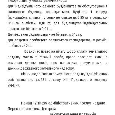
використання
у межах граничних норм:
Для
індивідуального дачного будівництва та обслуговування
житлового будинку, господарських будівель і споруд
(присадибна ділянка): у селах не більше як 0,25 га, в селищах-
0,15 га; в містах- 0,10 га; для будівництва індивідуальних
гаражів- не більше як 0,01 га;
Для ведення садівництва – не більше як 0,12 га
;
Для ведення особистого селянського господарства- у розмірі
не більш як 2 га.
Водночас право на пільгу щодо сплати земельного
податку мають ті фізичні особи, право власності яких на
земельні ділянки посвідчено належними документами та
даними державного земельного кадастру.
Пільги щодо сплати земельного податку для фізичних
осіб визначено ст..281 розділу ХІІІ Податкового кодексу
України.
Понад 12 тисяч
адміністративних послуг надано
Перемишлян
ським
Центром
обслуговування платників