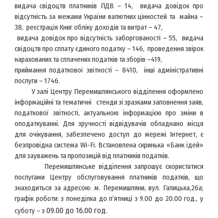
видача свідоцтв платників ПДВ – 14, видача довідок про
відсутність за межами України валютних цінностей та майна –
38, реєстрація Книг обліку доходів та витрат – 47,
видача довідок про відсутність заборгованості – 55, видача
свідоцтв про сплату єдиного податку – 146, проведення звірок
нарахованих та сплачених податків та зборів –419,
приймання податкової звітності – 8410, інші адміністративні
послуги – 1746
.
У зал
і
Центру
Перемишлянського відділення
оформлено
інформаційні та тематичні
стенди зі зразками заповнення заяв,
податкової звітності, актуальною інформацією про зміни в
оподаткуванні. Для зручності відвідувачів обладнано місця
для очікування, забезпечено доступ до мережі Інтернет, є
безпровідна система Wi-Fi. Встановлена скринька
«Банк ідей»
для зауважень та пропозицій від платників податків.
Перемишлянське відділення
запрошує скористатися
послугами Центру обслуговування платників податків, що
знаходиться за адресою: м. П
еремишляни
, вул.
Галицька,26а
;
графік роботи: з понеділка до п’ятниці з 9.00 до 20.00 год., у
09.00 до 16.00 год.
суботу – з