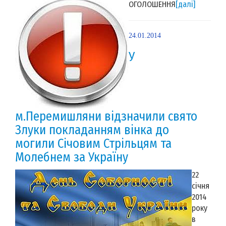
ОГОЛОШЕННЯ
[далі]
24.01.2014
У
м.Перемишляни відзначили свято
Злуки покладанням вінка до
могили Cічовим Стрільцям та
Молебнем за Україну
22
січня
2014
року
в