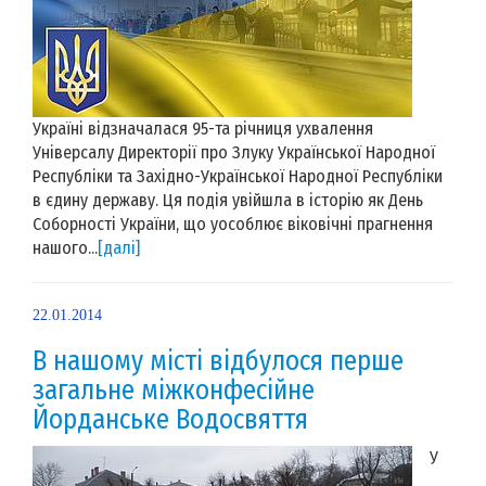
Україні відзначалася 95-та річниця ухвалення
Універсалу Директорії про Злуку Української Народної
Республіки та Західно-Української Народної Республіки
в єдину державу. Ця подія увійшла в історію як День
Соборності України, що уособлює віковічні прагнення
нашого...
[далі]
22.01.2014
В нашому місті відбулося перше
загальне міжконфесійне
Йорданське Водосвяття
У