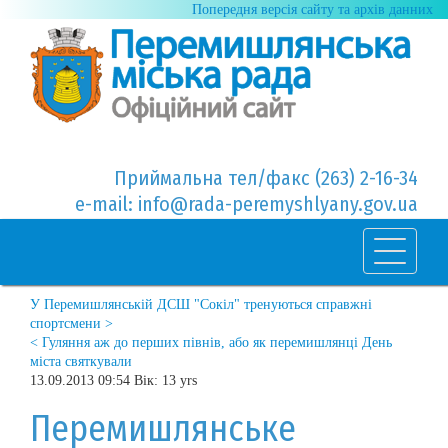
Попередня версія сайту та архів данних
Приймальна тел/факс (263) 2-16-34
e-mail: info@rada-peremyshlyany.gov.ua
У Перемишлянській ДСШ "Сокіл" тренуються справжні
спортсмени >
< Гуляння аж до перших півнів, або як перемишлянці День
міста святкували
13.09.2013 09:54 Вік: 13 yrs
Перемишлянське