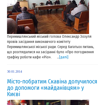
Перемишлянський міський голова Олександр Зозуля
провів засідання виконавчого комітету
Перемишлянської міської ради. Серед багатьох питань,
що розглядалися на засіданні було «Про погодження
графіку роботи кафе «Ріо». ...
[далі]
30.01.2014
Місто-побратим Скавіна долучилося
до допомоги «майданівцям» у
Києві