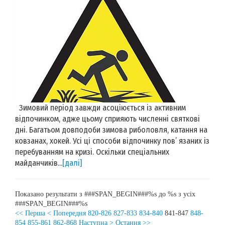
Зимовий період завжди асоціюється із активним
відпочинком, адже цьому сприяють численні святкові
дні. Багатьом довподоби зимова риболовля, катання на
ковзанах, хокей. Усі ці способи відпочинку пов’ язаних із
перебуванням на кризі. Оскільки спеціальних
майданчиків...
[далі]
Показано результати з ###SPAN_BEGIN###%s до %s з усіх
###SPAN_BEGIN###%s
<< Перша
< Попередня
820-826
827-833
834-840
841-847
848-
854
855-861
862-868
Наступна >
Остання >>