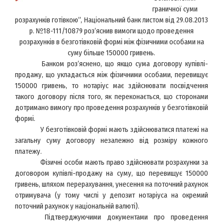
граничної суми
розрахунків готівкою”, Національний банк листом від 29.08.2013
р. №18-111/10879 роз’яснив вимоги щодо проведення
розрахунків в безготівковій формі між фізичними особами на
суму більше 150000 гривень.
Банком роз’яснено, що якщо сума договору купівлі-
продажу, що укладається між фізичними особами, перевищує
150000 гривень, то нотаріус має здійснювати посвідчення
такого договору після того, як переконається, що сторонами
дотримано вимогу про проведення розрахунків у безготівковій
формі.
У безготівковій формі мають здійснюватися платежі на
загальну суму договору незалежно від розміру кожного
платежу.
Фізичні особи мають право здійснювати розрахунки за
договором купівлі-продажу на суму, що перевищує 150000
гривень, шляхом перерахування, унесення на поточний рахунок
отримувача (у тому числі у депозит нотаріуса на окремий
поточний рахунок у національній валюті).
Підтверджуючими документами про проведення