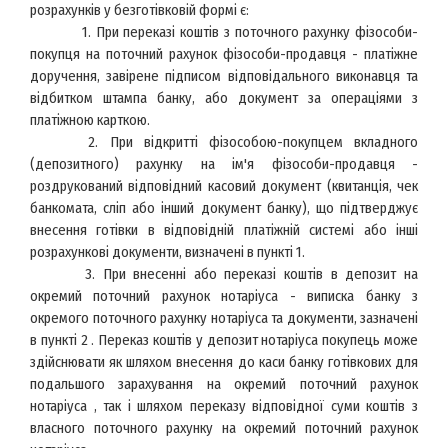
розрахунків у безготівковій формі є:
1. При переказі коштів з поточного рахунку фізособи-
покупця на поточний рахунок фізособи-продавця - платіжне
доручення, завірене підписом відповідального виконавця та
відбитком штампа банку, або документ за операціями з
платіжною карткою.
2. При відкритті фізособою-покупцем вкладного
(депозитного) рахунку на ім'я фізособи-продавця -
роздрукований відповідний касовий документ (квитанція, чек
банкомата, сліп або інший документ банку), що підтверджує
внесення готівки в відповідній платіжній системі або інші
розрахункові документи, визначені в пункті 1.
3. При внесенні або переказі коштів в депозит на
окремий поточний рахунок нотаріуса - виписка банку з
окремого поточного рахунку нотаріуса та документи, зазначені
в пункті 2 . Переказ коштів у депозит нотаріуса покупець може
здійснювати як шляхом внесення до каси банку готівкових для
подальшого зарахування на окремий поточний рахунок
нотаріуса , так і шляхом переказу відповідної суми коштів з
власного поточного рахунку на окремий поточний рахунок