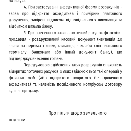
нотаріуса.
4. При застосуванні акредитивної форми розрахунків -
заява про відкриття акредитива і примірник платіжного
доручення, завірені підписом відповідального виконавця та
відбитком штампа банку.
5. При внесенні готівки на поточний рахунок фізособи-
продавця - роздрукований касовий документ (квитанція до
заяви на переказ готівки, квитанція, чек або сліп платіжного
терміналу, банкомата або інший документ банку), що
підтверджує внесення готівки.
Передумовою здійснення таких розрахунків є наявність
відкритих поточних рахунків, з яких здійснюються такі операції у
фізичних осіб (або відкритого покритого безвідкличного
акредитива) та наявність посвідченого нотаріусом договору
купівлі-продажу.
Про пільги щодо земельного
податку.