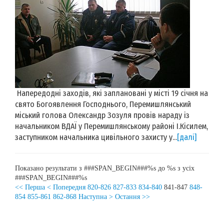
Напередодні заходів, які заплановані у місті 19 січня на
свято Богоявлення Господнього, Перемишлянський
міський голова Олександр Зозуля провів нараду із
начальником ВДАЇ у Перемишлянському районі І.Кісилем,
заступником начальника цивільного захисту у...
[далі]
Показано результати з ###SPAN_BEGIN###%s до %s з усіх
###SPAN_BEGIN###%s
<< Перша
< Попередня
820-826
827-833
834-840
841-847
848-
854
855-861
862-868
Наступна >
Остання >>