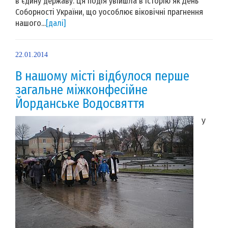
в єдину державу. Ця подія увійшла в історію як День
Соборності України, що уособлює віковічні прагнення
нашого...
[далі]
22.01.2014
В нашому місті відбулося перше
загальне міжконфесійне
Йорданське Водосвяття
У