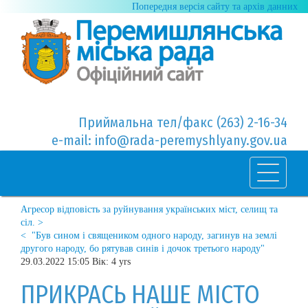
Попередня версія сайту та архів данних
Приймальна тел/факс (263) 2-16-34
e-mail: info@rada-peremyshlyany.gov.ua
Агресор відповість за руйнування українських міст, селищ та
сіл. >
< "Був сином і священиком одного народу, загинув на землі
другого народу, бо рятував синів і дочок третього народу"
29.03.2022 15:05 Вік: 4 yrs
ПРИКРАСЬ НАШЕ МІСТО