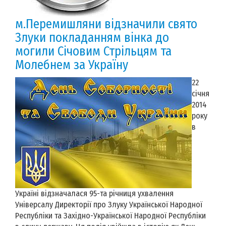
м.Перемишляни відзначили свято
Злуки покладанням вінка до
могили Cічовим Стрільцям та
Молебнем за Україну
22
січня
2014
року
в
Україні відзначалася 95-та річниця ухвалення
Універсалу Директорії про Злуку Української Народної
Республіки та Західно-Української Народної Республіки