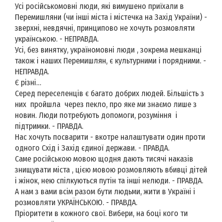
Усі російськомовні люди, які вимушено приїхали в
Перемишляни (чи інші міста і містечка на Захід України) -
зверхні, невдячні, принципово не хочуть розмовляти
українською. - НЕПРАВДА.
Усі, без винятку, україномовні люди , зокрема мешканці
також і наших Перемишлян, є культурними і порядними. -
НЕПРАВДА.
Є різні…
Серед переселенців є багато добрих людей. Більшість з
них пройшла через пекло, про яке ми знаємо лише з
новин. Люди потребують допомоги, розуміння і
підтримки. - ПРАВДА.
Нас хочуть посварити - вкотре налаштувати один проти
одного Схід і Захід єдиної держави. - ПРАВДА.
Саме російською мовою щодня дають тисячі наказів
знищувати міста , цією мовою розмовляють вбивці дітей
і жінок, нею спілкуються путін та інші нелюди. - ПРАВДА.
А нам з вами всім разом бути людьми, жити в Україні і
розмовляти УКРАЇНСЬКОЮ. - ПРАВДА.
Пріоритети в кожного свої. Вибери, на боці кого ти