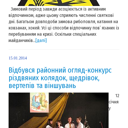
Зимовий період завжди асоціюється із активним
відпочинком, адже цьому сприяють численні святкові
дні. Багатьом довподоби зимова риболовля, катання на
ковзанах, хокей. Усі ці способи відпочинку пов’ язаних із
перебуванням на кризі. Оскільки спеціальних
майданчиків...
[далі]
15.01.2014
Відбувся районний огляд-конкурс
різдвяних колядок, щедрівок,
вертепів та віншувань
12
січня
у