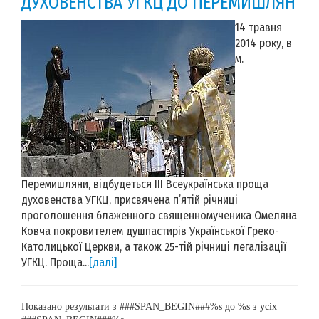
ДУХОВЕНСТВА УГКЦ ДО ПЕРЕМИШЛЯН
14 травня
2014 року, в
м.
Перемишляни, відбудеться ІІІ Всеукраїнська проща
духовенства УГКЦ, присвячена п’ятій річниці
проголошення блаженного священномученика Омеляна
Ковча покровителем душпастирів Української Греко-
Католицької Церкви, а також 25-тій річниці легалізації
УГКЦ. Проща...
[далі]
Показано результати з ###SPAN_BEGIN###%s до %s з усіх