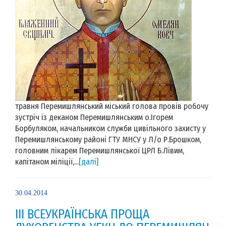
травня Перемишлянський міський голова провів робочу
зустріч із деканом Перемишлянським о.Ігорем
Борбуляком, начальником служби цивільного захисту у
Перемишлянському районі ГТУ МНСУ у Л/о Р.Брошком,
головним лікарем Перемишлянської ЦРЛ Б.Лівим,
капітаном міліції,...
[далі]
30.04.2014
ІІІ ВСЕУКРАЇНСЬКА ПРОЩА