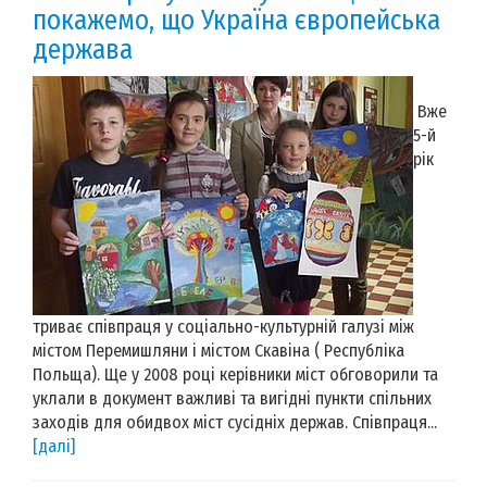
покажемо, що Україна європейська
держава
Вже
5-й
рік
триває співпраця у соціально-культурній галузі між
містом Перемишляни і містом Скавіна ( Республіка
Польща). Ще у 2008 році керівники міст обговорили та
уклали в документ важливі та вигідні пункти спільних
заходів для обидвох міст сусідніх держав. Співпраця...
[далі]