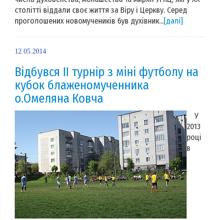
столітті віддали своє життя за Віру і Церкву. Серед
проголошених новомучеників був духівник...
[далі]
12.05.2014
Відбувся ІІ турнір з міні футболу на
кубок блаженомученника
о.Омеляна Ковча
У
2013
році
в