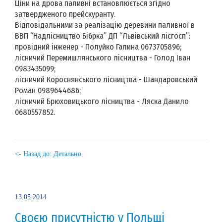
Ціни на дрова паливні встановлюється згідно
затвердженого прейскуранту.
Відповідальними за реалізацію деревини паливної в
ВВП “Надлісництво Бібрка” ДП “Львівський лісгосп”:
провідний інженер - Полуйко Галина 0673705896;
лісничий Перемишлянського лісництва - Голод Іван
0983435099;
лісничий Короснянського лісництва - Шандаровський
Роман 0989644686;
лісничий Брюховицького лісництва - Ляска Данило
0680557852.
<- Назад до: Детально
13.05.2014
Своєю присутністю у Польщі