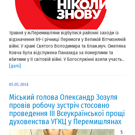
травня у м.Перемишляни відбулися районні заходи із
відзначення 69-ї річниці Перемоги у Великій Вітчизняній
війні. У храмі Святого Володимира та блаж.муч. Омеляна
Ковча була відслужена Панахида за померлими та
вбитими у ІІ світовій війні. У Богослужінні взяли участь...
[далі]
05.05.2014
Міський голова Олександр Зозуля
провів робочу зустріч стосовно
проведення ІІІ Всеукраїнської прощі
духовенства УГКЦ у Перемишлянах
5