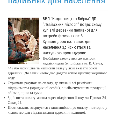
паливних для населення
ВВП “Надлісництво Бібрка” ДП
“Львівський лісгосп” подає схему
купівлі деревини паливної для
потреби фізичних осіб.
Купівля дров паливних для
населення здійснюється за
наступною процедурою:
Необхідно звернутися до контори
надлісництва (м. Бібрка вул. В. Стуса,
44) або лісництва та написати заяву у якій вказати об'єм
деревини. До заяви необхідно додати копію ідентифікаційного
коду.
Отримати рахунок на оплату, де вказані всі реквізити
підприємства (юридичної особи), з найменуванням продукції,
об’ємів, ціни та суми.
Здійснити оплату можна через відділення банку чи Приват 24,
Ощад 24.
Після оплати, звернутися з квитанцією про оплату, повторно у
лісництво для відвантаження деревини паливної.