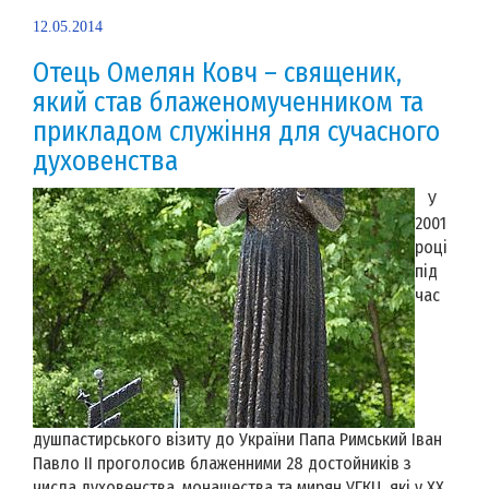
12.05.2014
Отець Омелян Ковч – священик,
який став блаженомученником та
прикладом служіння для сучасного
духовенства
У
2001
році
під
час
душпастирського візиту до України Папа Римський Іван
Павло ІІ проголосив блаженними 28 достойників з
числа духовенства, монашества та мирян УГКЦ, які у ХХ