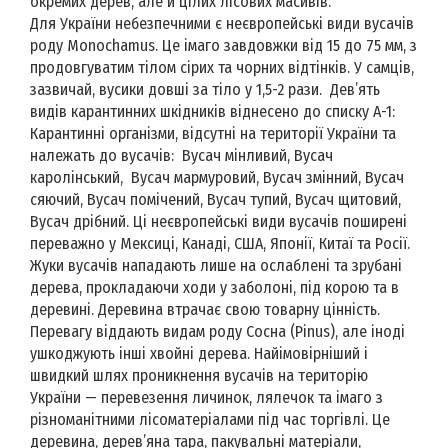
окремих дерев, але й цілих лісових масивів.
Для України небезпечними є неєвропейські види вусачів
роду Monochamus. Це імаго завдовжки від 15 до 75 мм, з
продовгуватим тілом сірих та чорних відтінків. У самців,
зазвичай, вусики довші за тіло у 1,5-2 рази. Дев’ять
видів карантинних шкідників віднесено до списку А-1:
Карантинні організми, відсутні на території України та
належать до вусачів: Вусач мінливий, Вусач
каролінський, Вусач мармуровий, Вусач змінний, Вусач
сяючий, Вусач помічений, Вусач тупий, Вусач щитовий,
Вусач дрібний. Ці неєвропейські види вусачів поширені
переважно у Мексиці, Канаді, США, Японії, Китаї та Росії.
Жуки вусачів нападають лише на ослаблені та зрубані
дерева, прокладаючи ходи у заболоні, під корою та в
деревині. Деревина втрачає свою товарну цінність.
Перевагу віддають видам роду Сосна (Pinus), але іноді
ушкоджують інші хвойні дерева. Найімовірніший і
швидкий шлях проникнення вусачів на територію
України — перевезення личинок, лялечок та імаго з
різноманітними лісоматеріалами під час торгівлі. Це
деревина, дерев’яна тара, пакувальні матеріали,