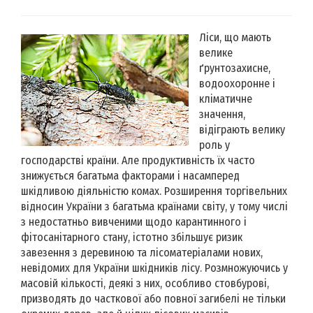
Ліси, що мають
велике
ґрунтозахисне,
водоохоронне і
кліматичне
значення,
відіграють велику
роль у
господарстві країни. Але продуктивність їх часто
знижується багатьма факторами і насамперед
шкідливою діяльністю комах. Розширення торгівельних
відносин України з багатьма країнами світу, у тому числі
з недостатньо вивченими щодо карантинного і
фітосанітарного стану, істотно збільшує ризик
завезення з деревиною та лісоматеріалами нових,
невідомих для України шкідників лісу. Розмножуючись у
масовій кількості, деякі з них, особливо стовбурові,
призводять до часткової або повної загибелі не тільки