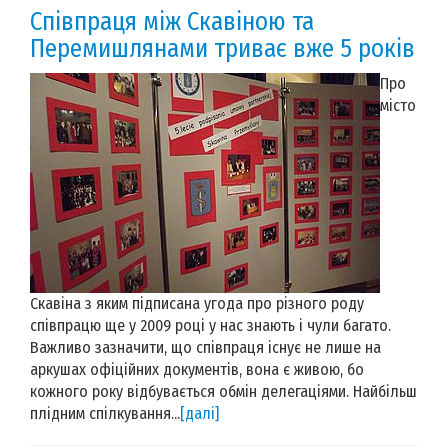
Співпраця між Скавіною та
Перемишлянами триває вже 5 років
Про
місто
Скавіна з яким підписана угода про різного роду
співпрацю ще у 2009 році у нас знають і чули багато.
Важливо зазначити, що співпраця існує не лише на
аркушах офіційних документів, вона є живою, бо
кожного року відбувається обмін делегаціями. Найбільш
плідним спілкування...
[далі]