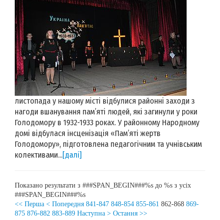
листопада у нашому місті відбулися районні заходи з
нагоди вшанування пам’яті людей, які загинули у роки
Голодомору в 1932-1933 роках. У районному Народному
домі відбулася інсценізація «Пам’яті жертв
Голодомору», підготовлена педагогічним та учнівським
колективами...
[далі]
Показано результати з ###SPAN_BEGIN###%s до %s з усіх
###SPAN_BEGIN###%s
<< Перша
< Попередня
841-847
848-854
855-861
862-868
869-
875
876-882
883-889
Наступна >
Остання >>