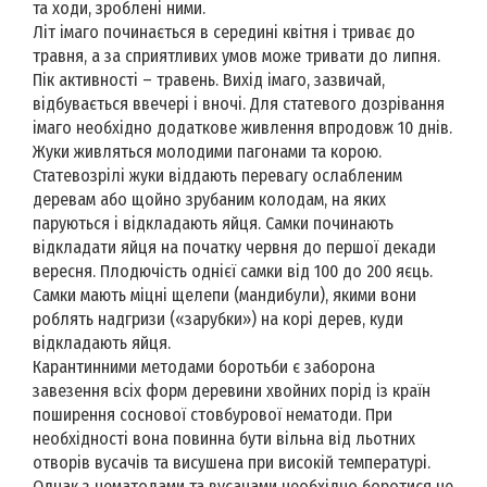
та ходи, зроблені ними.
Літ імаго починається в середині квітня і триває до
травня, а за сприятливих умов може тривати до липня.
Пік активності – травень. Вихід імаго, зазвичай,
відбувається ввечері і вночі. Для статевого дозрівання
імаго необхідно додаткове живлення впродовж 10 днів.
Жуки живляться молодими пагонами та корою.
Статевозрілі жуки віддають перевагу ослабленим
деревам або щойно зрубаним колодам, на яких
паруються і відкладають яйця. Самки починають
відкладати яйця на початку червня до першої декади
вересня. Плодючість однієї самки від 100 до 200 яєць.
Самки мають міцні щелепи (мандибули), якими вони
роблять надгризи («зарубки») на корі дерев, куди
відкладають яйця.
Карантинними методами боротьби є заборона
завезення всіх форм деревини хвойних порід із країн
поширення соснової стовбурової нематоди. При
необхідності вона повинна бути вільна від льотних
отворів вусачів та висушена при високій температурі.
Однак з нематодами та вусачами необхідно боротися не