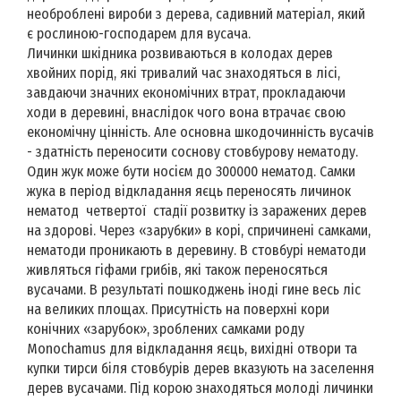
необроблені вироби з дерева, садивний матеріал, який
є рослиною-господарем для вусача.
Личинки шкідника розвиваються в колодах дерев
хвойних порід, які тривалий час знаходяться в лісі,
завдаючи значних економічних втрат, прокладаючи
ходи в деревині, внаслідок чого вона втрачає свою
економічну цінність. Але основна шкодочинність вусачів
- здатність переносити соснову стовбурову нематоду.
Один жук може бути носієм до 300000 нематод. Самки
жука в період відкладання яєць переносять личинок
нематод четвертої стадії розвитку із заражених дерев
на здорові. Через «зарубки» в корі, спричинені самками,
нематоди проникають в деревину. В стовбурі нематоди
живляться гіфами грибів, які також переносяться
вусачами. В результаті пошкоджень іноді гине весь ліс
на великих площах. Присутність на поверхні кори
конічних «зарубок», зроблених самками роду
Monochamus для відкладання яєць, вихідні отвори та
купки тирси біля стовбурів дерев вказують на заселення
дерев вусачами. Під корою знаходяться молоді личинки