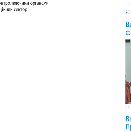
контролюючими органами.
ційний сектор
28
В
ф
27
В
П