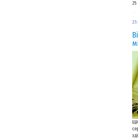
25
23
В
м
ЩИ
се
зд