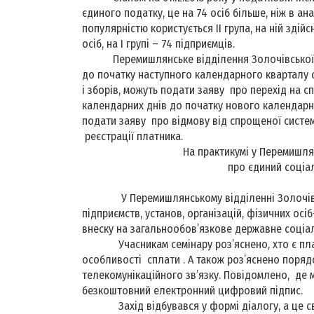
єдиного податку, це на 74 осіб більше, ніж в а
популярністю користується ІІ група, на ній здійс
осіб, на І групі – 74 підприємців.
Перемишлянське відділення Золочівської ОДПІ
до початку наступного календарного кварталу с
і зборів, можуть подати заяву про перехід на с
календарних днів до початку нового календарн
подати заяву про відмову від спрощеної систем
реєстрації платника.
На практикумі у Перемишля
про єдиний соціальний 
У Перемишлянському відділенні Золочівсько
підприємств, установ, організацій, фізичних осі
внеску на загальнообов’язкове державне соціа
Учасникам семінару роз’яснено, хто є платн
особливості сплати . А також роз’яснено поряд
телекомунікаційного зв’язку. Повідомлено, де
безкоштовний електронний цифровий підпис.
Захід відбувався у формі діалогу, а це сві