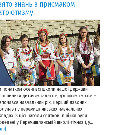
вято знань з присмаком
атріотизму
 початком осені всі школи нашої держави
повнилися дитячим галасом, дзвінким сміхом –
зпочався навчальний рік. Перший дзвоник
олунав і у перемишлянських навчальних
кладах. З цієї нагоди святкові лінійки були
оведені у Перемишлянській школі-гімназії, у...
алі]