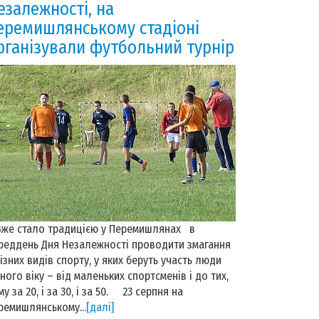
езалежності, на
еремишлянському стадіоні
рганізували футбольний турнір
е стало традицією у Перемишлянах в
реддень Дня Незалежності проводити змагання
різних видів спорту, у яких беруть участь люди
зного віку – від маленьких спортсменів і до тих,
му за 20, і за 30, і за 50. 23 серпня на
ремишлянському...
[далі]