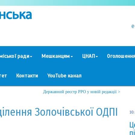
e
міської ради
Мешканцям
ЦНАП
Оголошенн
тет
Контакти
YouTube канал
Державний реєстр РРО у новій редакції >
ілення Золочівської ОДПІ
10
Ц
п