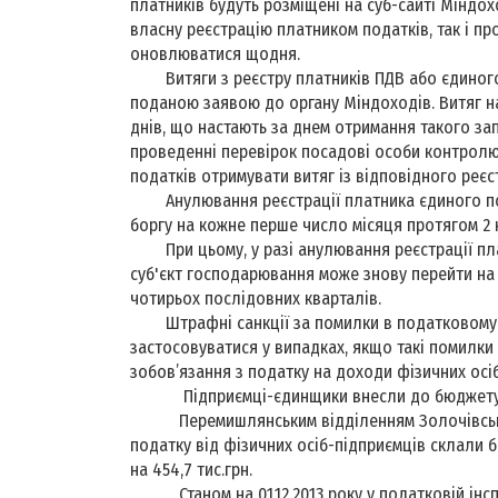
платників будуть розміщені на суб-сайті Міндо
власну реєстрацію платником податків, так і про
оновлюватися щодня.
Витяги з реєстру платників ПДВ або єдиного
поданою заявою до органу Міндоходів. Витяг н
днів, що настають за днем отримання такого зап
проведенні перевірок посадові особи контролю
податків отримувати витяг із відповідного реєс
Анулювання реєстрації платника єдиного под
боргу на кожне перше число місяця протягом 2 
При цьому, у разі анулювання реєстрації плат
суб'єкт господарювання може знову перейти на
чотирьох послідовних кварталів.
Штрафні санкції за помилки в податковому 
застосовуватися у випадках, якщо такі помилк
зобов’язання з податку на доходи фізичних осі
Підприємці-єдинщики внесли до бюджету 
Перемишлянським відділенням Золочівської О
податку від фізичних осіб-підприємців склали б
на 454,7 тис.грн.
Станом на 01.12.2013 року у податковій інспе