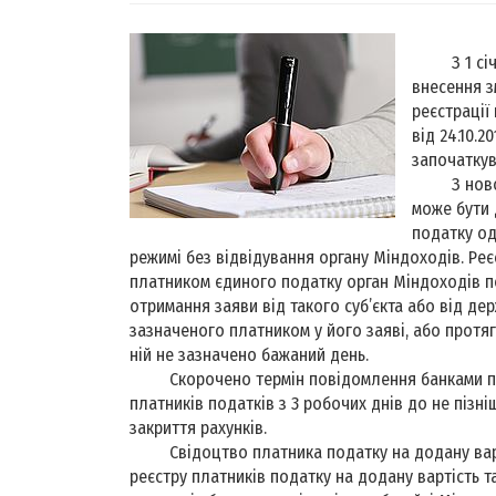
З 1 січня
внесення з
реєстрації
від 24.10.2
започаткув
З нового 
може бути 
податку од
режимі без відвідування органу Міндоходів. Р
платником єдиного податку орган Міндоходів п
отримання заяви від такого суб’єкта або від де
зазначеного платником у його заяві, або протя
ній не зазначено бажаний день.
Скорочено термін повідомлення банками пода
платників податків з 3 робочих днів до не пізн
закриття рахунків.
Свідоцтво платника податку на додану варті
реєстру платників податку на додану вартість т