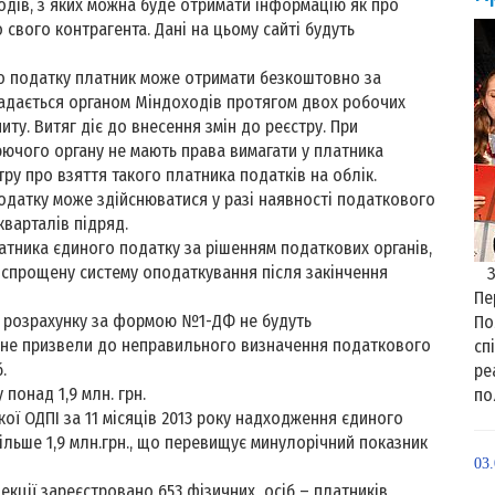
ходів, з яких можна буде отримати інформацію як про
 свого контрагента. Дані на цьому сайті будуть
 податку платник може отримати безкоштовно за
адається органом Міндоходів протягом двох робочих
иту. Витяг діє до внесення змін до реєстру. При
ючого органу не мають права вимагати у платника
тру про взяття такого платника податків на облік.
атку може здійснюватися у разі наявності податкового
кварталів підряд.
ника єдиного податку за рішенням податкових органів,
 спрощену систему оподаткування після закінчення
З 
Пе
розрахунку за формою №1-ДФ не будуть
По
и не призвели до неправильного визначення податкового
сп
б.
ре
понад 1,9 млн. грн.
по
ДПІ за 11 місяців 2013 року надходження єдиного
ільше 1,9 млн.грн., що перевищує минулорічний показник
03
кції зареєстровано 653 фізичних осіб – платників