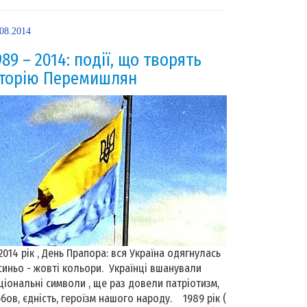
.08.2014
989 – 2014: події, що творять
сторію Перемишлян
14 рік , День Прапора: вся Україна одягнулась
синьо - жовті кольори. Українці вшанували
ціональні символи , ще раз довели патріотизм,
бов, єдність, героїзм нашого народу. 1989 рік (