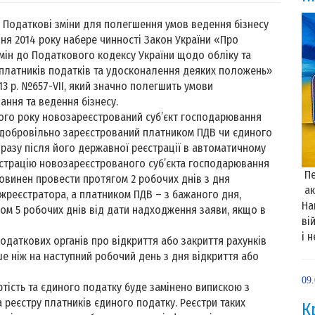
Податкові зміни для полегшення умов ведення бізнесу
 2014 року набере чинності Закон України «Про
мін до Податкового кодексу України щодо обліку та
 платників податків та удосконалення деяких положень»
013 р. №657-VІІ, який значно полегшить умови
ання та ведення бізнесу.
року новозареєстрований суб’єкт господарювання
добровільно зареєстрований платником ПДВ чи єдиного
разу після його державної реєстрації в автоматичному
еєстрацію новозареєстрованого суб’єкта господарювання
Пе
овинен провести протягом 2 робочих днів з дня
ак
ржреєстратора, а платником ПДВ – з бажаного дня,
На
гом 5 робочих днів від дати надходження заяви, якщо в
ві
і 
ткових органів про відкриття або закриття рахунків
іше ніж на наступний робочий день з дня відкриття або
09
сть та єдиного податку буде замінено випискою з
а реєстру платників єдиного податку. Реєстри таких
К