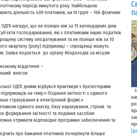
С
налогічному періоді минулого року. Найбільшою
п
нюють діяльність 409 платників, на ІІІ групі – 166 фізичних
 нагадує, що не пізніше ніж за 15 календарних днів
уб’єкти господарювання, які є платниками інших податків
прощену систему оподаткування та не пізніше ніж за 10
ого кварталу (року) підприємці – спрощенці можуть
и. Заява подається до органу Міндоходів за місцем
нському відділенні –
внесок
ї ОДПІ днями відбувся практикум з бухгалтерами
Із
б-підприємців на тему:» Подання звітності з єдиного
на
льне страхування в електронній формі.»
ро
иком єдиного внеску, базу нарахування, строки та
пр
ок формування звітності та подання засобом
за
 можна отримати відповідне програмне забезпечення та
пр
[д
дчить про бажання платників почерпнути більше