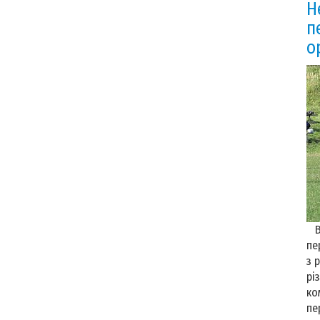
Н
п
о
Вж
пе
з 
рі
ко
пе