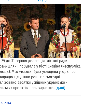
29 до 31 серпня делегація міської ради
ремишлян побувала у місті Скавіна (Республіка
льща). Між містами була укладена угода про
івпрацю ще у 2008 році. На сьогодні
алізовано десятки успішних українсько -
льських проектів. І ось зараз ще...
[далі]
.09.2014