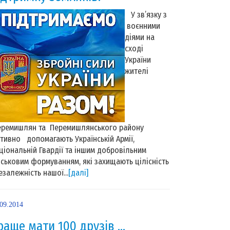
У зв’язку з
воєнними
діями на
сході
України
жителі
ремишлян та Перемишлянського району
тивно допомагають Українській Армії,
ціональній Гвардії та іншим добровільним
йськовим формуванням, які захищають цілісність
незалежність нашої...
[далі]
.09.2014
раще мати 100 друзів ...