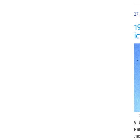
27
1
і
20
у 
на
лю