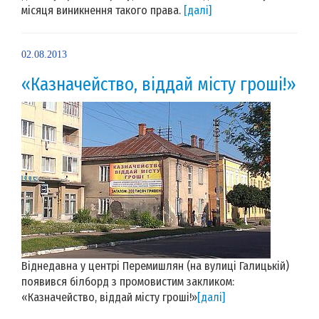
місяця виникнення такого права.
[далі]
02.08.2013
«Казначейство, віддай місту гроші!»
Віднедавна у центрі Перемишлян (на вулиці Галицькій)
появився білборд з промовистим закликом:
«Казначейство, віддай місту гроші!»
[далі]