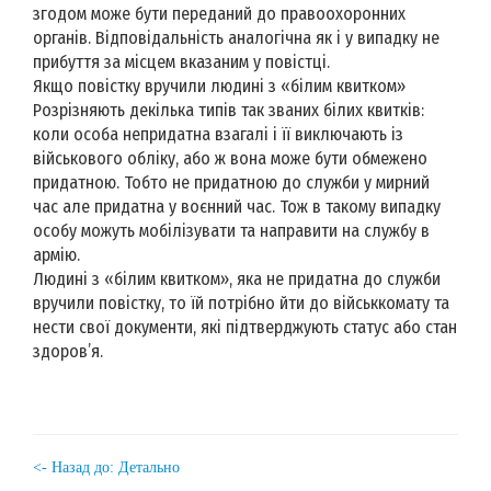
згодом може бути переданий до правоохоронних
органів. Відповідальність аналогічна як і у випадку не
прибуття за місцем вказаним у повістці.
Якщо повістку вручили людині з «білим квитком»
Розрізняють декілька типів так званих білих квитків:
коли особа непридатна взагалі і її виключають із
військового обліку, або ж вона може бути обмежено
придатною. Тобто не придатною до служби у мирний
час але придатна у воєнний час. Тож в такому випадку
особу можуть мобілізувати та направити на службу в
армію.
Людині з «білим квитком», яка не придатна до служби
вручили повістку, то їй потрібно йти до військкомату та
нести свої документи, які підтверджують статус або стан
здоров’я.
<- Назад до: Детально