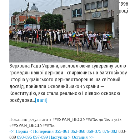
1996
році
Верховна Рада України, висловлюючи суверенну волю
громадян нашої держави і спираючись на багатовікову
історію українського державотворення, на світовий
досвід, прийняла Основний Закон України —
Конституцію, яка стала реальною і дієвою основою
розбудови...
[далі]
Показано результати з ###SPAN_BEGIN###%s до %s з усіх
###SPAN_BEGIN###%s
<< Перша
< Попередня
855-861
862-868
869-875
876-882
883-
889
890-896
897-899
Наступна >
Остання >>