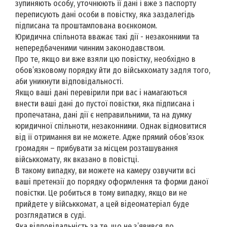
зупиняють особу, уточнюють її дані і вже з паспорту
переписують дані особи в повістку, яка заздалегідь
підписана та проштампована воєнкомом.
Юридична спільнота вважає такі дії - незаконними та
непередбаченими чинним законодавством.
Про те, якщо ви вже взяли цю повістку, необхідно в
обов’язковому порядку йти до військкомату задля того,
аби уникнути відповідальності.
Якщо ваші дані перевірили при вас і намагаються
внести ваші дані до пустої повістки, яка підписана і
пропечатана, дані дії є неправильними, та на думку
юридичної спільноти, незаконними. Однак відмовитися
від її отримання ви не можете. Адже прямий обов’язок
громадян – прибувати за місцем розташування
військкомату, як вказано в повістці.
В такому випадку, ви можете на камеру озвучити всі
ваші претензії до порядку оформлення та форми даної
повістки. Це робиться в тому випадку, якщо ви не
прийдете у військкомат, а цей відеоматеріал буде
розглядатися в суді.
Яка відповідальність за те, що не з’явився до