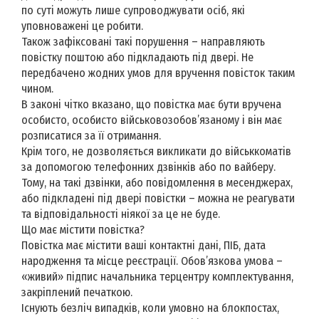
по суті можуть лише супроводжувати осіб, які
уповноважені це робити.
Також зафіксовані такі порушення – направляють
повістку поштою або підкладають під двері. Не
передбачено жодних умов для вручення повісток таким
чином.
В законі чітко вказано, що повістка має бути вручена
особисто, особисто військовозобов’язаному і він має
розписатися за її отримання.
Крім того, не дозволяється викликати до військкоматів
за допомогою телефонних дзвінків або по вайберу.
Тому, на такі дзвінки, або повідомлення в месенджерах,
або підкладені під двері повістки – можна не реагувати
та відповідальності ніякої за це не буде.
Що має містити повістка?
Повістка має містити ваші контактні дані, ПІБ, дата
народження та місце реєстрації. Обов’язкова умова –
«живий» підпис начальника терцентру комплектування,
закріплений печаткою.
Існують безліч випадків, коли умовно на блокпостах,