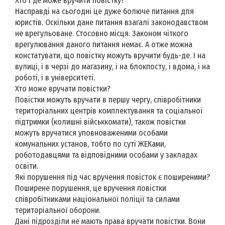
Хто і де може вручити повістку?
Насправді на сьогодні це дуже болюче питання для
юристів. Оскільки дане питання взагалі законодавством
не врегульоване. Стосовно місця. Законом чіткого
врегулювання даного питання немає. А отже можна
констатувати, що повістку можуть вручити будь-де. І на
вулиці, і в черзі до магазину, і на блокпосту, і вдома, і на
роботі, і в університеті.
Хто може вручати повістки?
Повістки можуть вручати в першу чергу, співробітники
територіальних центрів комплектування та соціальної
підтримки (колишні військкомати), також повістки
можуть вручатися уповноваженими особами
комунальних установ, тобто по суті ЖЕКами,
роботодавцями та відповідними особами у закладах
освіти.
Які порушення під час вручення повісток є поширеними?
Поширене порушення, це вручення повістки
співробітниками національної поліції та силами
територіальної оборони.
Дані підрозділи не мають права вручати повістки. Вони