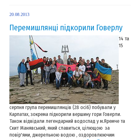
20.08.2013
Перемишлянці підкорили Говерлу
14 та
15
серпня група перемишлянців (28 осіб) побували у
Карпатах, зокрема підкорили вершину гори Говерли.
Також відвідали легендарний водоспад у м.Яремче та
Скит Манявський, який славиться, цілющою за
повір'ями, джерельною водою , оздоровлюючим