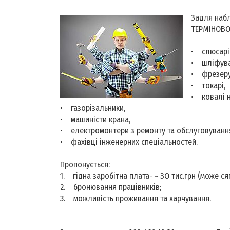
Задля набл
ТЕРМІНОВО 
• слюсарі-
• шліфува
• фрезеру
• токарі,
• ковалі н
• газорізальники,
• машиністи крана,
• електромонтери з ремонту та обслуговуванн
• фахівці інженерних спеціальностей.
Пропонується:
1. гідна заробітна плата- ~ ЗО тис.грн (може сяг
2. бронювання працівників;
3. можливість проживання та харчування.