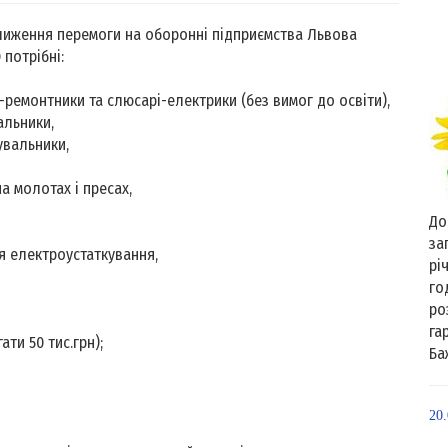
иження перемоги на оборонні підприємства Львова
потрібні:
ремонтники та слюсарі-електрики (без вимог до освіти),
льники,
вальники,
а молотах і пресах,
До
за
я електроустаткування,
рі
го
ро
га
ати 50 тис.грн);
Ба
20