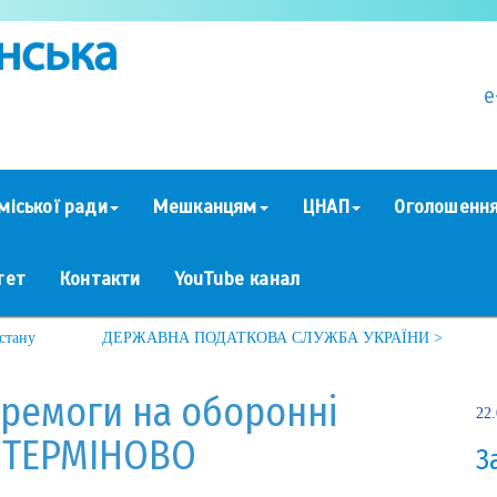
e
міської ради
Мешканцям
ЦНАП
Оголошенн
тет
Контакти
YouTube канал
стану
ДЕРЖАВНА ПОДАТКОВА СЛУЖБА УКРАЇНИ >
ремоги на оборонні
22
а ТЕРМІНОВО
З