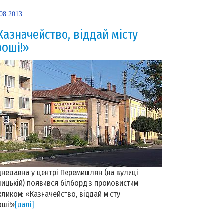
.08.2013
Казначейство, віддай місту
роші!»
днедавна у центрі Перемишлян (на вулиці
лицькій) появився білборд з промовистим
кликом: «Казначейство, віддай місту
оші!»
[далі]