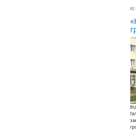
02
«
г
Ві
Га
за
гр