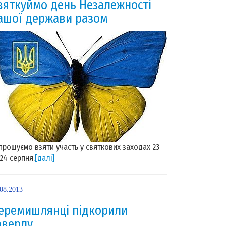
вяткуймо день Незалежності
ашої держави разом
прошуємо взяти участь у святкових заходах 23
 24 серпня.
[далі]
.08.2013
еремишлянці підкорили
оверлу