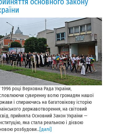
рийняття основного закону
країни
1996 році Верховна Рада України,
словлюючи суверенну волю громадян нашої
ржави і спираючись на багатовікову історію
раїнського державотворення, на світовий
свід, прийняла Основний Закон України —
нституцію, яка стала реальною і дієвою
новою розбудови...
[далі]