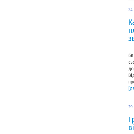
24
К
п
з
Ор
бл
сь
до
Ві
пр
[д
29
Г
в