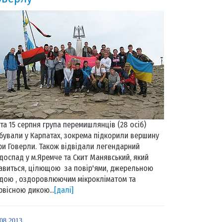
 та 15 серпня група перемишлянців (28 осіб)
бували у Карпатах, зокрема підкорили вершину
ри Говерли. Також відвідали легендарний
доспад у м.Яремче та Скит Манявський, який
авиться, цілющою за повір'ями, джерельною
дою , оздоровлюючим мікрокліматом та
рвісною дикою...
[далі]
.08.2013