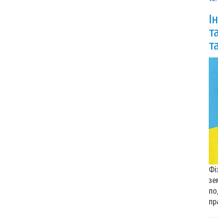
І
т
т
Фі
зе
по
пр