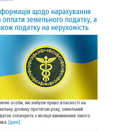
нформація щодо нарахування
а оплати земельного податку, а
акож податку на нерухомість
зичні особи, які набули право власності на
мельну ділянку протягом року, земельний
даток сплачують з місяця виникнення такого
ава.
[далі]