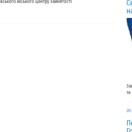
вівського міського центру зайнятості
С
н
За
та
20
П
Г