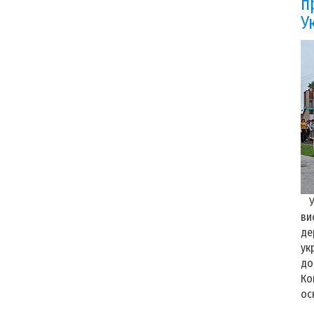
п
У
У 
ви
де
ук
до
Ко
ос