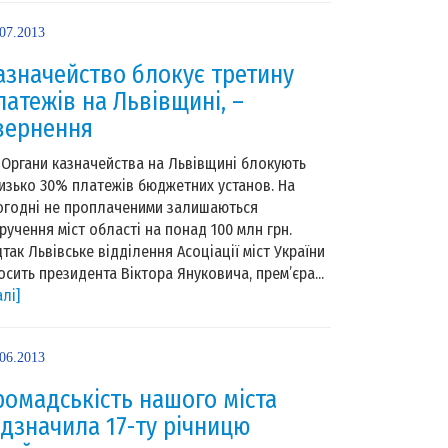
.07.2013
азначейство блокує третину
латежів на Львівщині, –
вернення
гани казначейства на Львівщині блокують
изько 30% платежів бюджетних установ. На
огодні не проплаченими залишаються
ручення міст області на понад 100 млн грн.
дтак Львівське відділення Асоціації міст України
осить президента Віктора Януковича, прем’єра...
алі]
.06.2013
ромадськість нашого міста
ідзначила 17-ту річницю