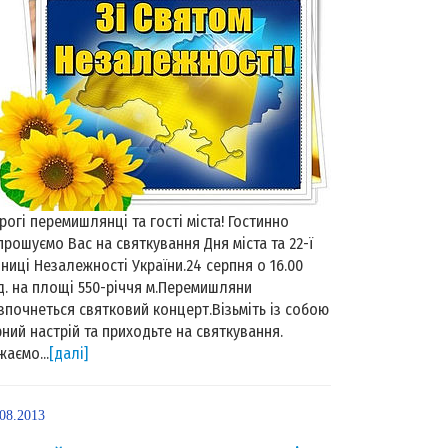
рогі перемишлянці та гості міста! Гостинно
прошуємо Вас на святкування Дня міста та 22-ї
чниці Незалежності України.24 серпня о 16.00
д. на площі 550-річчя м.Перемишляни
зпочнеться святковий концерт.Візьміть із собою
рний настрій та приходьте на святкування.
жаємо...
[далі]
.08.2013