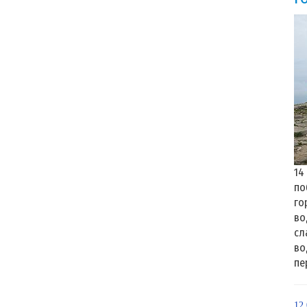
14
по
го
во
сл
во
пе
12