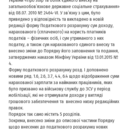
України «Про збір та облік єдиного внеску на
загальнообов’язкове державне соціальне страхування»
від 08.07. 2010 № 2464-VІ. У зв’язку з цим, було
приведено у відповідність та викладено в новій
редакції форму Податкового розрахунку сум доходу,
нарахованого (сплаченого) на користь платників
податків – фізичних осіб, і сум утриманого з них
податку, а також сум нарахованого єдиного внеску та
внесено зміни до Порядку його заповнення та подання,
затверджених наказом Мінфіну України від 13.01.2015 №
4.
Форму податкового розрахунку розд. І доповнено
новими ряд. 1.6, 2.6, 3.7, 4.4, 6.4 щодо відображення суми
нарахованої зарплати за найманих працівників, яких
було призвано на військову службу до ЗСУ у період
мобілізації, які не отримували доходи у вигляді
грошового забезпечення та внесено низку редакційних
правок.
Порядок так само містить 5 розділів.
Зокрема, внесено зміни до описової частини Порядку
щодо внесених до податкового розрахунку нових