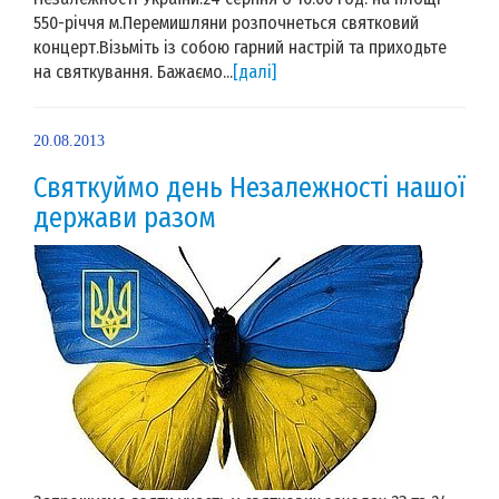
550-річчя м.Перемишляни розпочнеться святковий
концерт.Візьміть із собою гарний настрій та приходьте
на святкування. Бажаємо...
[далі]
20.08.2013
Святкуймо день Незалежності нашої
держави разом