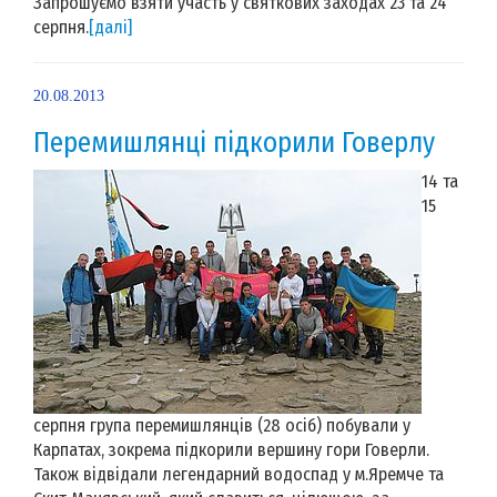
Запрошуємо взяти участь у святкових заходах 23 та 24
серпня.
[далі]
20.08.2013
Перемишлянці підкорили Говерлу
14 та
15
серпня група перемишлянців (28 осіб) побували у
Карпатах, зокрема підкорили вершину гори Говерли.
Також відвідали легендарний водоспад у м.Яремче та