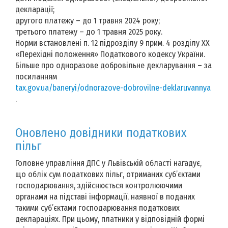
декларації;
другого платежу – до 1 травня 2024 року;
третього платежу – до 1 травня 2025 року.
Норми встановлені п. 12 підрозділу 9 прим. 4 розділу XX
«Перехідні положення» Податкового кодексу України.
Більше про одноразове добровільне декларування – за
посиланням
tax.gov.ua/baneryi/odnorazove-dobrovilne-deklaruvannya
.
Оновлено довідники податкових
пільг
Головне управління ДПС у Львівській області нагадує,
що облік сум податкових пільг, отриманих суб’єктами
господарювання, здійснюється контролюючими
органами на підставі інформації, наявної в поданих
такими суб’єктами господарювання податкових
деклараціях. При цьому, платники у відповідній формі