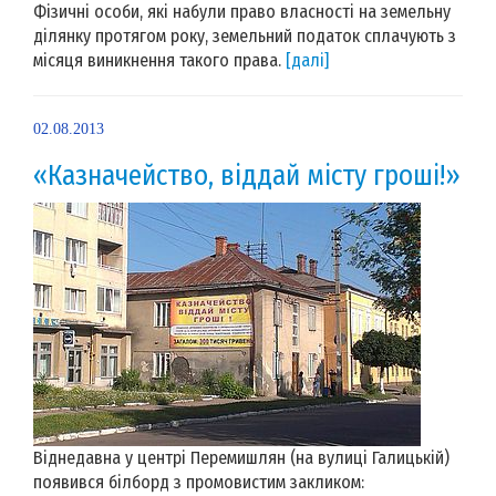
Фізичні особи, які набули право власності на земельну
ділянку протягом року, земельний податок сплачують з
місяця виникнення такого права.
[далі]
02.08.2013
«Казначейство, віддай місту гроші!»
Віднедавна у центрі Перемишлян (на вулиці Галицькій)
появився білборд з промовистим закликом: