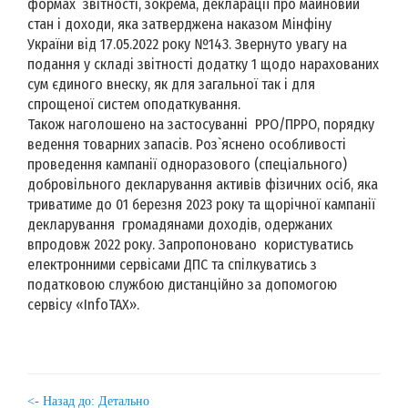
формах звітності, зокрема, декларації про майновий
стан і доходи, яка затверджена наказом Мінфіну
України від 17.05.2022 року №143. Звернуто увагу на
подання у складі звітності додатку 1 щодо нарахованих
сум єдиного внеску, як для загальної так і для
спрощеної систем оподаткування.
Також наголошено на застосуванні РРО/ПРРО, порядку
ведення товарних запасів. Роз`яснено особливості
проведення кампанії одноразового (спеціального)
добровільного декларування активів фізичних осіб, яка
триватиме до 01 березня 2023 року та щорічної кампанії
декларування громадянами доходів, одержаних
впродовж 2022 року. Запропоновано користуватись
електронними сервісами ДПС та спілкуватись з
податковою службою дистанційно за допомогою
сервісу «InfoTAX».
<- Назад до: Детально