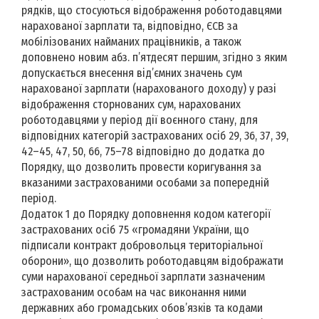
рядків, що стосуються відображення роботодавцями
нарахованої зарплати та, відповідно, ЄСВ за
мобілізованих найманих працівників, а також
доповнено новим абз. п’ятдесят першим, згідно з яким
допускається внесення від’ємних значень сум
нарахованої зарплати (нарахованого доходу) у разі
відображення сторнованих сум, нарахованих
роботодавцями у період дії воєнного стану, для
відповідних категорій застрахованих осіб 29, 36, 37, 39,
42–45, 47, 50, 66, 75–78 відповідно до додатка до
Порядку, що дозволить провести коригування за
вказаними застрахованими особами за попередній
період.
Додаток 1 до Порядку доповнення кодом категорії
застрахованих осіб 75 «громадяни України, що
підписали контракт добровольця територіальної
оборони», що дозволить роботодавцям відображати
суми нарахованої середньої зарплати зазначеним
застрахованим особам на час виконання ними
державних або громадських обов’язків та кодами