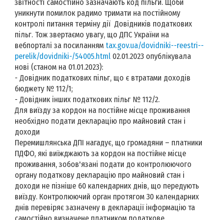
звітності самостійно зазначають код пільги. Щоби
уникнути помилок радимо тримати на постійному
контролі питання терміну дії Довідників податкових
пільг. Тож звертаємо увагу, що ДПС України на
вебпорталі за посиланням
tax.gov.ua/dovidniki--reestri--
perelik/dovidniki-/54005.html
02.01.2023 опублікувала
нові (станом на 01.01.2023):
- Довідник податкових пільг, що є втратами доходів
бюджету № 112/1;
- Довідник інших податкових пільг № 112/2.
Для виїзду за кордон на постійне місце проживання
необхідно подати декларацію про майновий стан і
доходи
Перемишлянська ДПІ нагадує, що громадяни – платники
ПДФО, які виїжджають за кордон на постійне місце
проживання, зобов'язані подати до контролюючого
органу податкову декларацію про майновий стан і
доходи не пізніше 60 календарних днів, що передують
виїзду. Контролюючий орган протягом 30 календарних
днів перевіряє зазначену в декларації інформацію та
самостійно визначене платником податкове