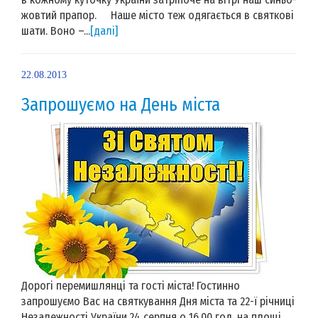
жовтий прапор. Наше місто теж одягається в святкові
шати. Воно –...
[далі]
22.08.2013
Запрошуємо на День міста
Дорогі перемишлянці та гості міста! Гостинно
запрошуємо Вас на святкування Дня міста та 22-ї річниці
Незалежності України.24 серпня о 16.00 год. на площі