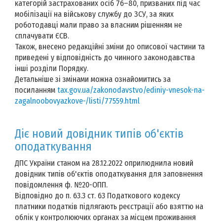
категорій застрахованих осіб 76–80, призваних під час
мобілізації на військову службу до ЗСУ, за яких
роботодавці мали право за власним рішенням не
сплачувати ЄСВ.
Також, внесено редакційні зміни до описової частини та
приведені у відповідність до чинного законодавства
інші розділи Порядку.
Детальніше зі змінами можна ознайомитись за
посиланням
tax.gov.ua/zakonodavstvo/ediniy-vnesok-na-
zagalnoobovyazkove-/listi/77559.html
Діє новий довідник типів об'єктів
оподаткування
ДПС України станом на 28.12.2022 оприлюднила новий
довідник типів об'єктів оподаткування для заповнення
повідомлення ф. №20-ОПП.
Відповідно до п. 63.3 ст. 63 Податкового кодексу
платники податків підлягають реєстрації або взяттю на
облік у контролюючих органах за місцем проживання