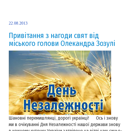
22.08.2013
Привітання з нагоди свят від
міського голови Олекандра Зозулі
Шановні перемишлянці, дорогі українці! Ось і знову
ми в очікуванні Дня Незалежності нашої держави знову
в кожному куточку України затріпоче на вітрі наш синьо-