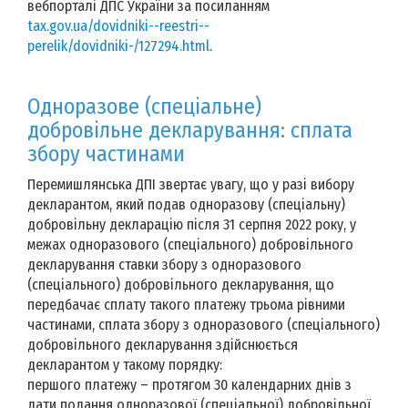
вебпорталі ДПС України за посиланням
tax.gov.ua/dovidniki--reestri--
perelik/dovidniki-/127294.html
.
Одноразове (спеціальне)
добровільне декларування: сплата
збору частинами
Перемишлянська ДПІ звертає увагу, що у разі вибору
декларантом, який подав одноразову (спеціальну)
добровільну декларацію після 31 серпня 2022 року, у
межах одноразового (спеціального) добровільного
декларування ставки збору з одноразового
(спеціального) добровільного декларування, що
передбачає сплату такого платежу трьома рівними
частинами, сплата збору з одноразового (спеціального)
добровільного декларування здійснюється
декларантом у такому порядку:
першого платежу – протягом 30 календарних днів з
дати подання одноразової (спеціальної) добровільної