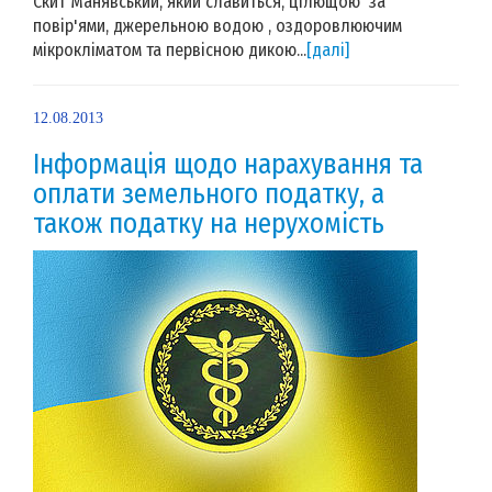
Скит Манявський, який славиться, цілющою за
повір'ями, джерельною водою , оздоровлюючим
мікрокліматом та первісною дикою...
[далі]
12.08.2013
Інформація щодо нарахування та
оплати земельного податку, а
також податку на нерухомість