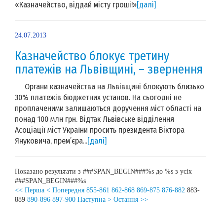
«Казначейство, віддай місту гроші!»
[далі]
24.07.2013
Казначейство блокує третину
платежів на Львівщині, – звернення
Органи казначейства на Львівщині блокують близько
30% платежів бюджетних установ. На сьогодні не
проплаченими залишаються доручення міст області на
понад 100 млн грн. Відтак Львівське відділення
Асоціації міст України просить президента Віктора
Януковича, прем’єра...
[далі]
Показано результати з ###SPAN_BEGIN###%s до %s з усіх
###SPAN_BEGIN###%s
<< Перша
< Попередня
855-861
862-868
869-875
876-882
883-
889
890-896
897-900
Наступна >
Остання >>