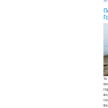
20
П
Г
14
по
го
во
сл
во