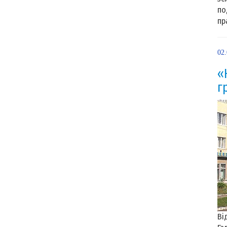
по
пр
02
«
г
Ві