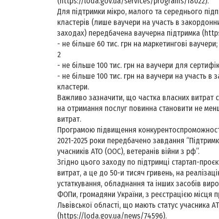
(https://loda.gov.ua/services/programs/18022).
Для підтримки мікро, малого та середнього під
кластерів (лише ваучери на участь в закордон
заходах) передбачена ваучерна підтримка (https
- не більше 60 тис. грн на маркетингові ваучери;
2
- не більше 100 тис. грн на ваучери для сертифік
- не більше 100 тис. грн на ваучери на участь в
кластери.
Важливо зазначити, що частка власних витрат 
на отримання послуг повинна становити не мен
витрат.
Програмою підвищення конкурентоспроможності
2021-2025 роки передбачено завдання “Підтримк
учасників АТО (ООС), ветеранів війни з рф”.
Згідно цього заходу по підтримці стартап-проєк
витрат, а це до 50-и тисяч гривень, на реалізац
устаткування, обладнання та інших засобів вир
ФОПи, громадяни України, з реєстрацією місця 
Львівської області, що мають статус учасника АТ
(https://loda.gov.ua/news/74596).