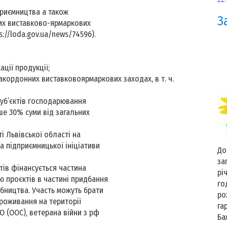
приємництва а також
З
них виставково-ярмаркових
://loda.gov.ua/news/74596).
ації продукції;
 закордонних виставковоярмаркових заходах, в т. ч.
суб’єктів господарювання
ше 30% суми від загальних
 Львівської області на
а підприємницької ініціативи
До
за
тів фінансується частина
рі
ію проєктів в частині придбання
го
обництва. Участь можуть брати
ро
проживання на території
га
О (ООС), ветерана війни з рф
Ба