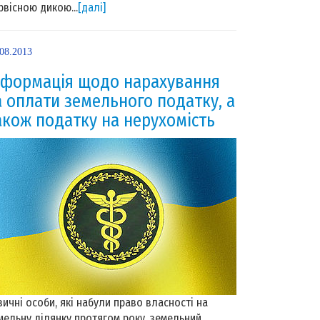
рвісною дикою...
[далі]
.08.2013
нформація щодо нарахування
а оплати земельного податку, а
акож податку на нерухомість
зичні особи, які набули право власності на
мельну ділянку протягом року, земельний