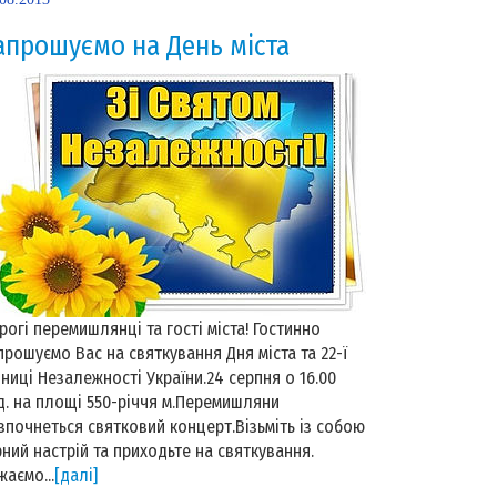
апрошуємо на День міста
рогі перемишлянці та гості міста! Гостинно
прошуємо Вас на святкування Дня міста та 22-ї
чниці Незалежності України.24 серпня о 16.00
д. на площі 550-річчя м.Перемишляни
зпочнеться святковий концерт.Візьміть із собою
рний настрій та приходьте на святкування.
жаємо...
[далі]