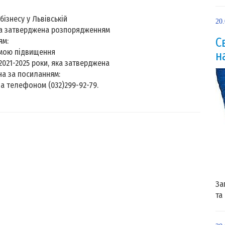
ізнесу у Львівській
20
 яка затверджена розпорядженням
С
ям:
рамою підвищення
н
2021-2025 роки, яка затверджена
на за посиланням:
за телефоном (032)299-92-79.
За
та