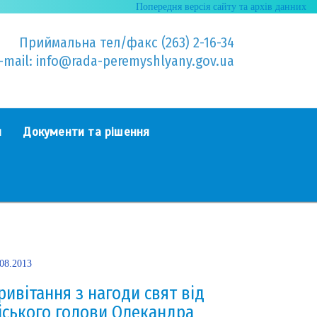
Попередня версія сайту та архів данних
Приймальна тел/факс (263) 2-16-34
-mail: info@rada-peremyshlyany.gov.ua
я
Документи та рішення
.08.2013
ривітання з нагоди свят від
іського голови Олекандра