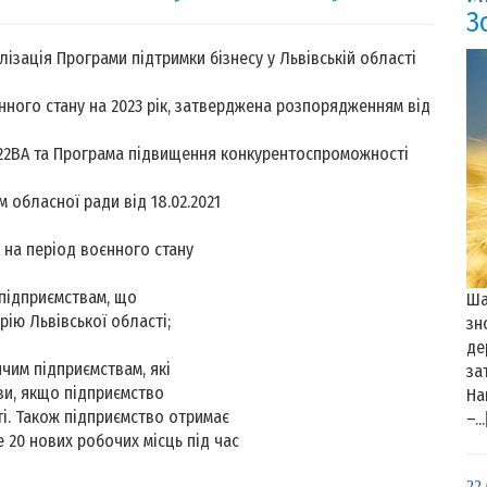
З
лізація Програми підтримки бізнесу у Львівській області
нного стану на 2023 рік, затверджена розпорядженням від
22ВА та Програма підвищення конкурентоспроможності
 обласної ради від 18.02.2021
і на період воєнного стану
підприємствам, що
Ша
ію Львівської області;
зн
де
чим підприємствам, які
за
ви, якщо підприємство
На
ті. Також підприємство отримає
–...
 20 нових робочих місць під час
22