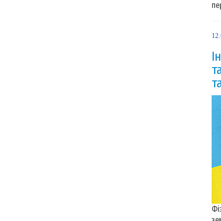
пе
12
І
т
т
Фі
зе