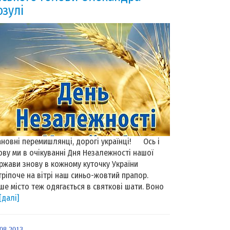
озулі
новні перемишлянці, дорогі українці! Ось і
ову ми в очікуванні Дня Незалежності нашої
ржави знову в кожному куточку України
тріпоче на вітрі наш синьо-жовтий прапор.
ше місто теж одягається в святкові шати. Воно
[далі]
.08.2013