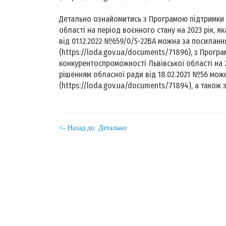
Детально ознайомитись з Програмою підтримки б
області на період воєнного стану на 2023 рік,
від 01.12.2022 №659/0/5-22ВА можна за посиланн
(https://loda.gov.ua/documents/71896), з Прог
конкурентоспроможності Львівської області на 
рішенням обласної ради від 18.02.2021 №56 мож
(https://loda.gov.ua/documents/71894), а також 
<- Назад до: Детально