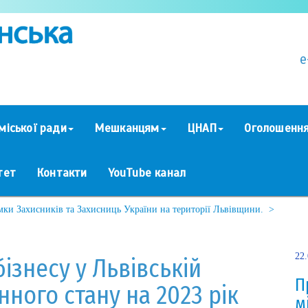
e
міської ради
Мешканцям
ЦНАП
Оголошенн
тет
Контакти
YouTube канал
мки Захисників та Захисниць України на території Львівщини. >
22
ізнесу у Львівській
П
нного стану на 2023 рік
м