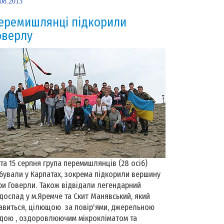
.08.2013
еремишлянці підкорили
оверлу
 та 15 серпня група перемишлянців (28 осіб)
бували у Карпатах, зокрема підкорили вершину
ри Говерли. Також відвідали легендарний
доспад у м.Яремче та Скит Манявський, який
авиться, цілющою за повір'ями, джерельною
дою , оздоровлюючим мікрокліматом та