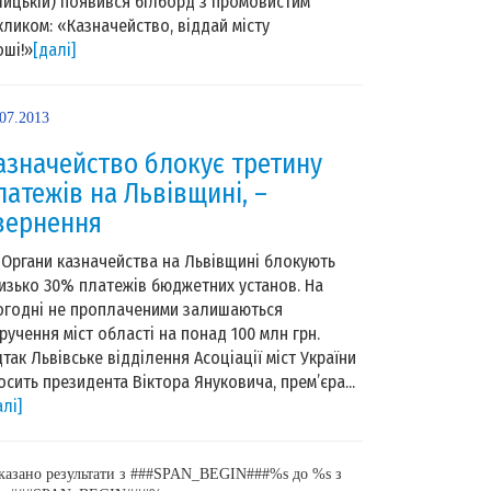
лицькій) появився білборд з промовистим
кликом: «Казначейство, віддай місту
оші!»
[далі]
.07.2013
азначейство блокує третину
латежів на Львівщині, –
вернення
гани казначейства на Львівщині блокують
изько 30% платежів бюджетних установ. На
огодні не проплаченими залишаються
ручення міст області на понад 100 млн грн.
дтак Львівське відділення Асоціації міст України
осить президента Віктора Януковича, прем’єра...
алі]
казано результати з ###SPAN_BEGIN###%s до %s з