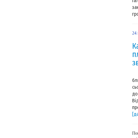
Га
за
гр
24
К
п
з
Ор
бл
сь
до
Ві
пр
[д
По