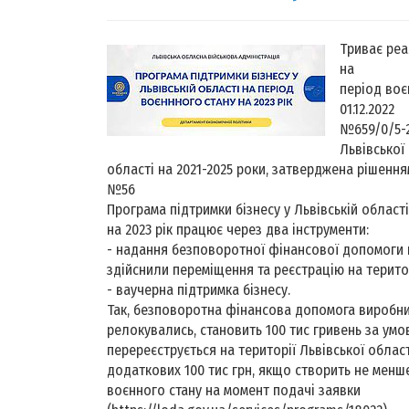
Триває реа
на
період воє
01.12.2022
№659/0/5-
Львівської
області на 2021-2025 роки, затверджена рішенням
№56
Програма підтримки бізнесу у Львівській област
на 2023 рік працює через два інструменти:
- надання безповоротної фінансової допомоги 
здійснили переміщення та реєстрацію на територ
- ваучерна підтримка бізнесу.
Так, безповоротна фінансова допомога виробни
релокувались, становить 100 тис гривень за умо
перереєструється на території Львівської облас
додаткових 100 тис грн, якщо створить не менше
воєнного стану на момент подачі заявки