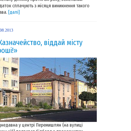
даток сплачують з місяця виникнення такого
ава.
[далі]
.08.2013
Казначейство, віддай місту
роші!»
днедавна у центрі Перемишлян (на вулиці