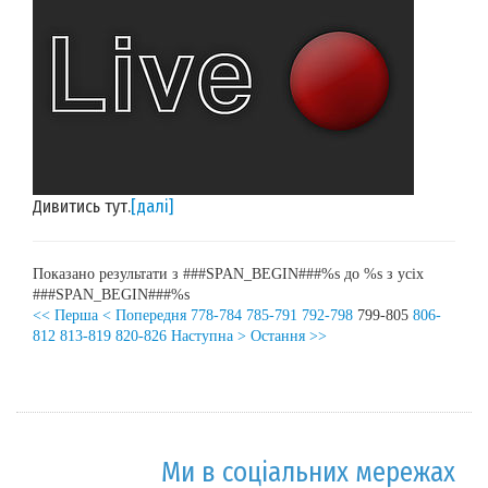
Дивитись тут.
[далі]
Показано результати з ###SPAN_BEGIN###%s до %s з усіх
###SPAN_BEGIN###%s
<< Перша
< Попередня
778-784
785-791
792-798
799-805
806-
812
813-819
820-826
Наступна >
Остання >>
Ми в соціальних мережах