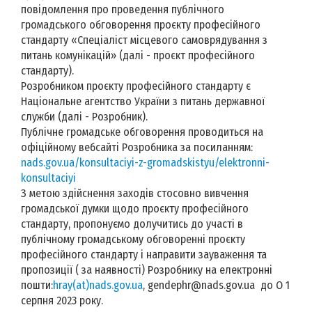
повідомлення про проведення публічного
громадського обговорення проєкту професійного
стандарту «Спеціаліст місцевого самоврядування з
питань комунікацій» (далі - проєкт професійного
стандарту).
Розробником проєкту професійного стандарту є
Національне агентство України з питань державної
служби (далі - Розробник).
Публічне громадське обговорення проводиться на
офіційному вебсайті Розробника за посиланням:
nads.gov.ua/konsultaciyi-z-gromadskistyu/elektronni-
konsultaciyi
З метою здійснення заходів стосовно вивчення
громадської думки щодо проєкту професійного
стандарту, пропонуємо долучитись до участі в
публічному громадському обговоренні проєкту
професійного стандарту і направити зауваження та
пропозиції ( за наявності) Розробнику на електронні
пошти:
hray(at)nads.gov.ua
, gendephr@nads.gov.ua до О 1
серпня 2023 року.