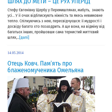
ШЛЯХ ДО МЕТИ – ЦЕ РУХ УПЕРЕД
Стефу Євгенівну Щербу у Перемишлянах, мабуть, знають
усі… У її очах відблискують ніжність та якесь невимовне
тепло. Спілкуючись з нею, пересвідчуєшся: її мудрості і
досвіду багато хто позаздрить. А ще вона, на відміну від
багатьох інших, пройшовши сама тернистий життєвий
шлях,...
[далі]
14.05.2014
Отець Ковч. Пам’ять про
блаженомученика Омельяна