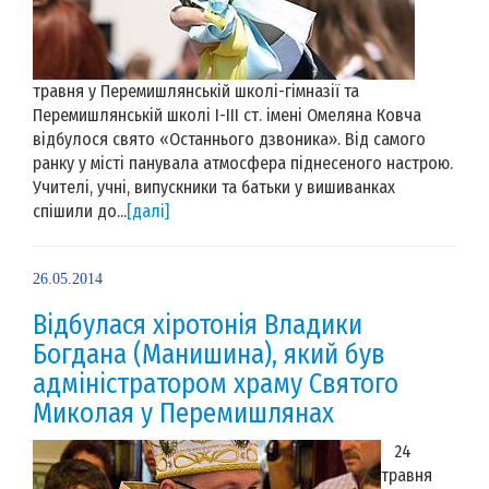
травня у Перемишлянській школі-гімназії та
Перемишлянській школі І-ІІІ ст. імені Омеляна Ковча
відбулося свято «Останнього дзвоника». Від самого
ранку у місті панувала атмосфера піднесеного настрою.
Учителі, учні, випускники та батьки у вишиванках
спішили до...
[далі]
26.05.2014
Відбулася хіротонія Владики
Богдана (Манишина), який був
адміністратором храму Святого
Миколая у Перемишлянах
24
травня