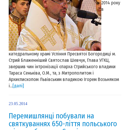
2014 року
в
катедральному храмі Успіння Пресвятої Богородиці м.
Стрий Блаженніший Святослав Шевчук, Глава УГКЦ,
звершив чин інтронізації єпарха Стрийського владики
Тараса Сеньківа, О.М., та, з Митрополитом і
Архиєпископом Львівським владикою Ігорем Возьняком
і...
[далі]
23.05.2014
Перемишлянці побували на
святкуваннях 650-ліття польського