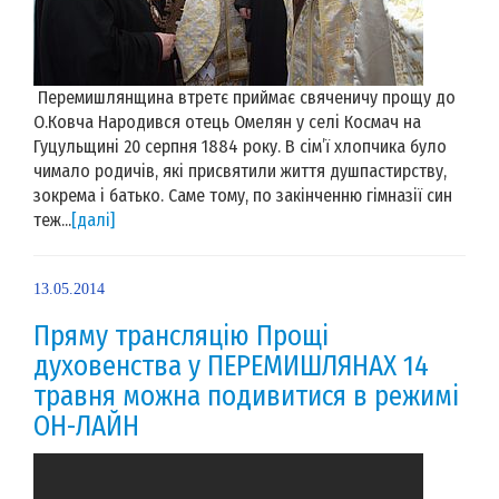
Перемишлянщина втретє приймає свяченичу прощу до
О.Ковча Народився отець Омелян у селі Космач на
Гуцульщині 20 серпня 1884 року. В сім’ї хлопчика було
чимало родичів, які присвятили життя душпастирству,
зокрема і батько. Саме тому, по закінченню гімназії син
теж...
[далі]
13.05.2014
Пряму трансляцію Прощі
духовенства у ПЕРЕМИШЛЯНАХ 14
травня можна подивитися в режимі
ОН-ЛАЙН