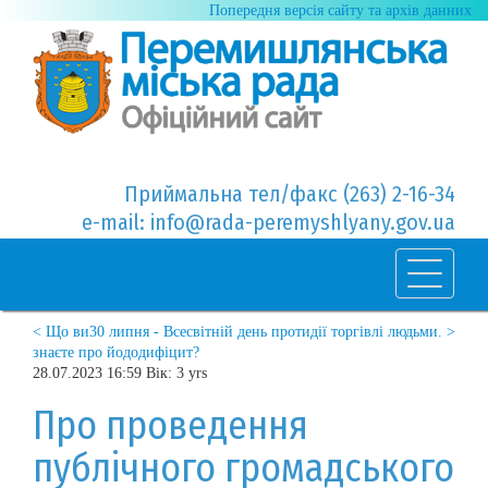
Попередня версія сайту та архів данних
Приймальна тел/факс (263) 2-16-34
e-mail: info@rada-peremyshlyany.gov.ua
< Що ви
30 липня - Всесвітній день протидії торгівлі людьми. >
знаєте про йододифіцит?
28.07.2023 16:59 Вік: 3 yrs
Про проведення
публічного громадського