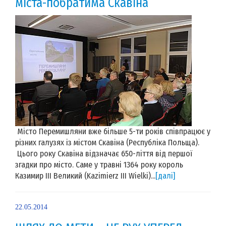
міста-побратима Скавіна
Місто Перемишляни вже більше 5-ти років співпрацює у
різних галузях із містом Скавіна (Республіка Польща).
Цього року Скавіна відзначає 650-ліття від першої
згадки про місто. Саме у травні 1364 року король
Казимир ІІІ Великий (Kazimierz III Wielki)...
[далі]
22.05.2014