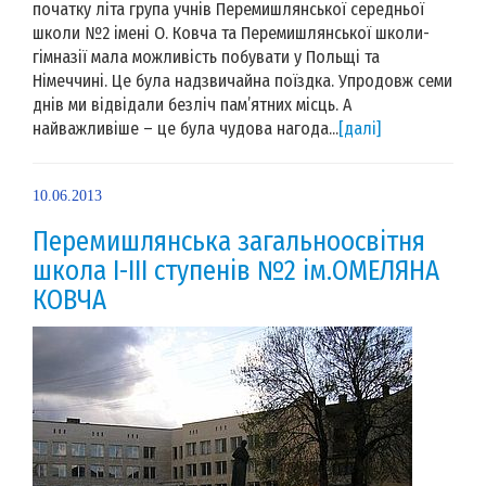
початку літа група учнів Перемишлянської середньої
школи №2 імені О. Ковча та Перемишлянської школи-
гімназії мала можливість побувати у Польщі та
Німеччині. Це була надзвичайна поїздка. Упродовж семи
днів ми відвідали безліч пам’ятних місць. А
найважливіше – це була чудова нагода...
[далі]
10.06.2013
Перемишлянська загальноосвітня
школа І-ІІІ ступенів №2 ім.ОМЕЛЯНА
КОВЧА