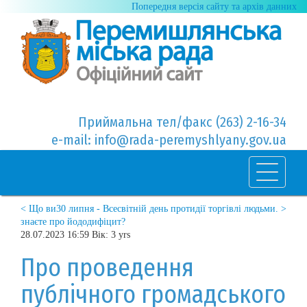
Попередня версія сайту та архів данних
Приймальна тел/факс (263) 2-16-34
e-mail: info@rada-peremyshlyany.gov.ua
< Що ви
30 липня - Всесвітній день протидії торгівлі людьми. >
знаєте про йододифіцит?
28.07.2023 16:59 Вік: 3 yrs
Про проведення
публічного громадського