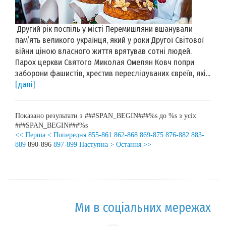
Другий рік поспіль у місті Перемишляни вшанували
пам’ять великого українця, який у роки Другої Світової
війни ціною власного життя врятував сотні людей.
Парох церкви Святого Миколая Омелян Ковч попри
заборони фашистів, хрестив переслідуваних євреїв, які...
[далі]
Показано результати з ###SPAN_BEGIN###%s до %s з усіх
###SPAN_BEGIN###%s
<< Перша
< Попередня
855-861
862-868
869-875
876-882
883-
889
890-896
897-899
Наступна >
Остання >>
Ми в соціальних мережах