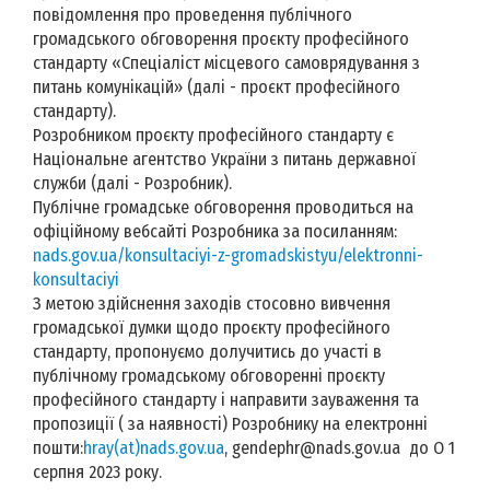
повідомлення про проведення публічного
громадського обговорення проєкту професійного
стандарту «Спеціаліст місцевого самоврядування з
питань комунікацій» (далі - проєкт професійного
стандарту).
Розробником проєкту професійного стандарту є
Національне агентство України з питань державної
служби (далі - Розробник).
Публічне громадське обговорення проводиться на
офіційному вебсайті Розробника за посиланням:
nads.gov.ua/konsultaciyi-z-gromadskistyu/elektronni-
konsultaciyi
З метою здійснення заходів стосовно вивчення
громадської думки щодо проєкту професійного
стандарту, пропонуємо долучитись до участі в
публічному громадському обговоренні проєкту
професійного стандарту і направити зауваження та
пропозиції ( за наявності) Розробнику на електронні
пошти:
hray(at)nads.gov.ua
, gendephr@nads.gov.ua до О 1
серпня 2023 року.