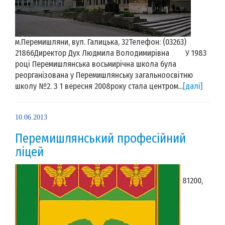
м.Перемишляни, вул. Галицька, 32Телефон: (03263)
21866Директор Дух Людмила Володимирівна У 1983
році Перемишлянська восьмирічна школа була
реорганізована у Перемишлянську загальноосвітню
школу №2. З 1 вересня 2008року стала центром...
[далі]
10.06.2013
Перемишлянський професійний
ліцей
81200,