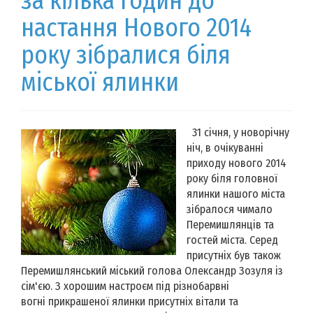
за кілька годин до
настання Нового 2014
року зібралися біля
міської ялинки
31 січня, у новорічну
ніч, в очікуванні
приходу нового 2014
року біля головної
ялинки нашого міста
зібралося чимало
Перемишлянців та
гостей міста. Серед
присутніх був також
Перемишлянський міський голова Олександр Зозуля із
сім'єю. З хорошим настроєм під різнобарвні
вогні прикрашеної ялинки присутніх вітали та