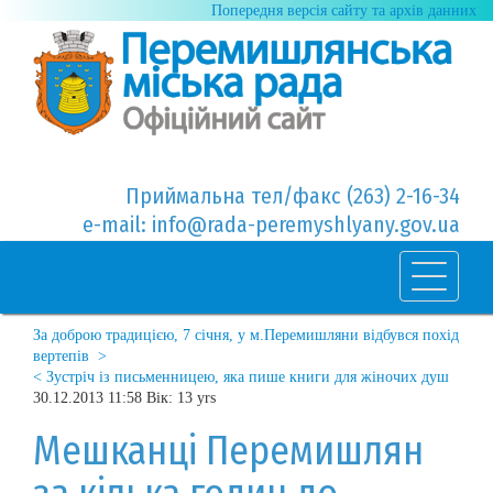
Попередня версія сайту та архів данних
Приймальна тел/факс (263) 2-16-34
e-mail: info@rada-peremyshlyany.gov.ua
За доброю традицією, 7 січня, у м.Перемишляни відбувся похід
вертепів >
< Зустріч із письменницею, яка пише книги для жіночих душ
30.12.2013 11:58 Вік: 13 yrs
Мешканці Перемишлян