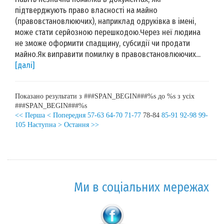
підтверджують право власності на майно
(правовстановлюючих), наприклад одруківка в імені,
може стати серйозною перешкодою.Через неї людина
не зможе оформити спадщину, субсидії чи продати
майно.Як виправити помилку в правовстановлюючих...
[далі]
Показано результати з ###SPAN_BEGIN###%s до %s з усіх
###SPAN_BEGIN###%s
<< Перша
< Попередня
57-63
64-70
71-77
78-84
85-91
92-98
99-
105
Наступна >
Остання >>
Ми в соціальних мережах