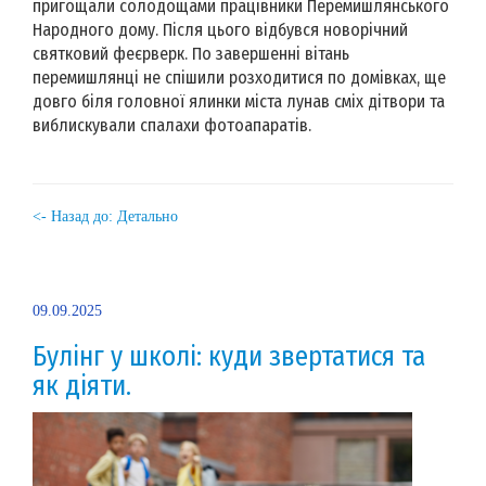
пригощали солодощами працівники Перемишлянського
Народного дому. Після цього відбувся новорічний
святковий феєрверк. По завершенні вітань
перемишлянці не спішили розходитися по домівках, ще
довго біля головної ялинки міста лунав сміх дітвори та
виблискували спалахи фотоапаратів.
<- Назад до: Детально
09.09.2025
Булінг у школі: куди звертатися та
як діяти.