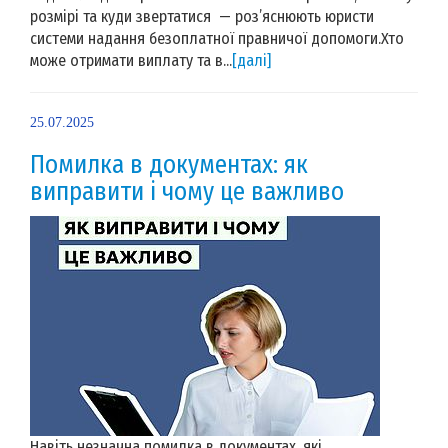
розмірі та куди звертатися — роз’яснюють юристи
системи надання безоплатної правничої допомоги.Хто
може отримати виплату та в...
[далі]
25.07.2025
Помилка в документах: як
виправити і чому це важливо
Навіть незначна помилка в документах, які