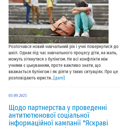
Розпочався новий навчальний рік і учні повернулися до
шкіл. Однак під час навчального процесу діти, на жаль,
можуть зіткнутися з булінгом. Не всі конфлікти між
учнями є цькуванням, проте важливо знати, що
вважається булінгом і як діяти у таких ситуаціях. Про це
розповідають юристи...
[далі]
03.09.2025
Щодо партнерства у проведенні
антитютюнової соціальної
інформаційної кампанії "Яскраві