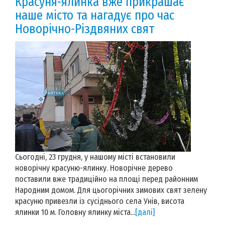
Красуня-ялинка вже прикрашає
наше місто та нагадує про час
Новорічно-Різдвяних свят
Сьогодні, 23 грудня, у нашому місті встановили
новорічну красуню-ялинку. Новорічне дерево
поставили вже традиційно на площі перед районним
Народним домом. Для цьогорічних зимових свят зелену
красуню привезли із сусіднього села Унів, висота
ялинки 10 м. Головну ялинку міста...
[далі]