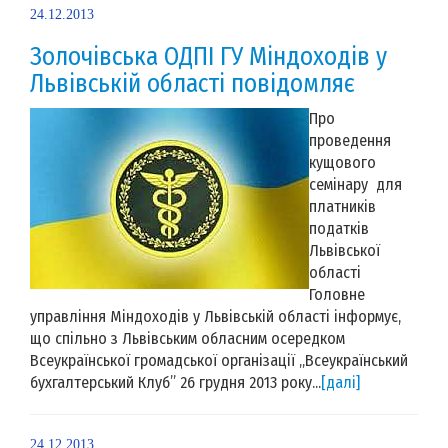
24.12.2013
Золочівська ОДПІ ГУ Міндоходів у
Львівській області повідомляє
Про
проведення
кущового
семінару для
платників
податків
Львівської
області
Головне
управління Міндоходів у Львівській області інформує,
що спільно з Львівським обласним осередком
Всеукраїнської громадської організації „Всеукраїнський
бухгалтерський Клуб” 26 грудня 2013 року...
[далі]
24.12.2013