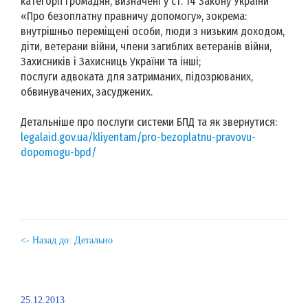
категорії громадян, визначені у ст. 14 Закону України
«Про безоплатну правничу допомогу», зокрема:
внутрішньо переміщені особи, люди з низьким доходом,
діти, ветерани війни, члени загиблих ветеранів війни,
Захисників і Захисниць України та інші;
послуги адвоката для затриманих, підозрюваних,
обвинувачених, засуджених.
Детальніше про послуги системи БПД та як звернутися:
legalaid.gov.ua/kliyentam/pro-bezoplatnu-pravovu-
dopomogu-bpd/
<- Назад до: Детально
25.12.2013