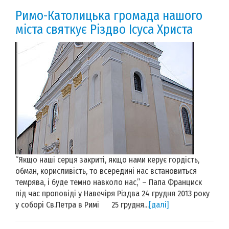
Римо-Католицька громада нашого
міста святкує Різдво Ісуса Христа
“Якщо наші серця закриті, якщо нами керує гордість,
обман, корисливість, то всередині нас встановиться
темрява, і буде темно навколо нас,” – Папа Франциск
під час проповіді у Навечіря Різдва 24 грудня 2013 року
у соборі Св.Петра в Римі 25 грудня...
[далі]