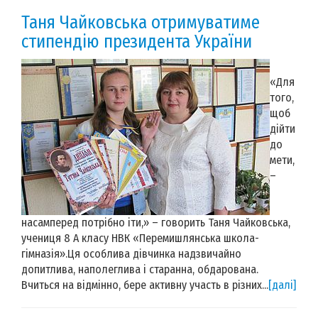
Таня Чайковська отримуватиме
стипендію президента України
«Для
того,
щоб
дійти
до
мети,
–
насамперед потрібно іти,» – говорить Таня Чайковська,
учениця 8 А класу НВК «Перемишлянська школа-
гімназія».Ця особлива дівчинка надзвичайно
допитлива, наполеглива і старанна, обдарована.
Вчиться на відмінно, бере активну участь в різних...
[далі]