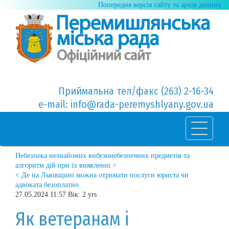
Попередня версія сайту та архів данних
Приймальна тел/факс (263) 2-16-34
e-mail: info@rada-peremyshlyany.gov.ua
Небезпека незнайомих вибухонебезпечних предметів та
алгоритм дій при їх виявленні >
< Де на Львівщині можна отримати послуги юриста чи
адвоката безоплатно
27.05.2024 11:57 Вік: 2 yrs
Як ветеранам і