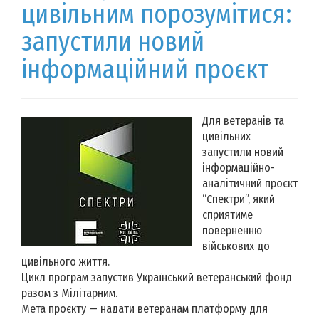
цивільним порозумітися:
запустили новий
інформаційний проєкт
Для ветеранів та
цивільних
запустили новий
інформаційно-
аналітичний проєкт
“Спектри”, який
сприятиме
поверненню
військових до
цивільного життя.
Цикл програм запустив Український ветеранський фонд
разом з Мілітарним.
Мета проєкту — надати ветеранам платформу для