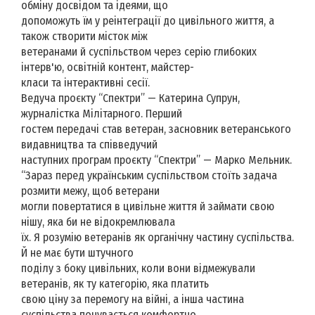
обміну досвідом та ідеями, що
допоможуть їм у реінтеграції до цивільного життя, а
також створити місток між
ветеранами й суспільством через серію глибоких
інтерв'ю, освітній контент, майстер-
класи та інтерактивні сесії.
Ведуча проєкту “Спектри” — Катерина Супрун,
журналістка Мілітарного. Перший
гостем передачі став ветеран, засновник ветеранського
видавництва та співведучий
наступних програм проєкту “Спектри” — Марко Мельник.
“Зараз перед українським суспільством стоїть задача
розмити межу, щоб ветерани
могли повертатися в цивільне життя й займати свою
нішу, яка би не відокремлювала
їх. Я розумію ветеранів як органічну частину суспільства.
Й не має бути штучного
поділу з боку цивільних, коли вони відмежували
ветеранів, як ту категорію, яка платить
свою ціну за перемогу на війні, а інша частина
суспільства почувається комфортно,