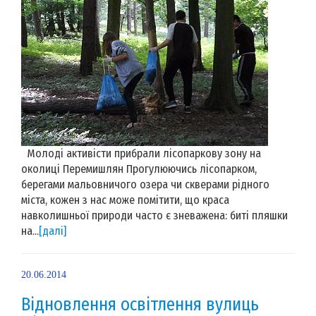
Молоді активісти прибрали лісопаркову зону на
околиці Перемишлян Прогулюючись лісопарком,
берегами мальовничого озера чи скверами рідного
міста, кожен з нас може помітити, що краса
навколишньої природи часто є зневажена: биті пляшки
на...
[далі]
20.06.2014
Відновлення освітлення вулиць