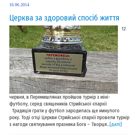
16.06.2014
Церква за здоровий спосіб життя
12
червня, в Перемишлянах пройшов турнір з міні-
футболу, серед священиків Стрийської єпархії
Традиція грати у футбол зародилась ще минулого
року. Тоді отці Церкви Стрийської єпархії провели турнір
з нагоди святкування празника Бога – Творця...
[далі]