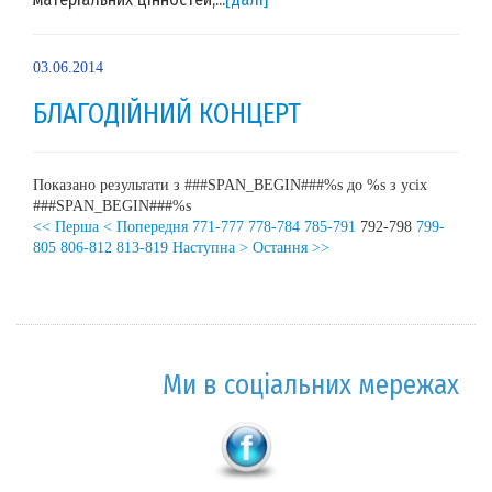
03.06.2014
БЛАГОДІЙНИЙ КОНЦЕРТ
Показано результати з ###SPAN_BEGIN###%s до %s з усіх
###SPAN_BEGIN###%s
<< Перша
< Попередня
771-777
778-784
785-791
792-798
799-
805
806-812
813-819
Наступна >
Остання >>
Ми в соціальних мережах