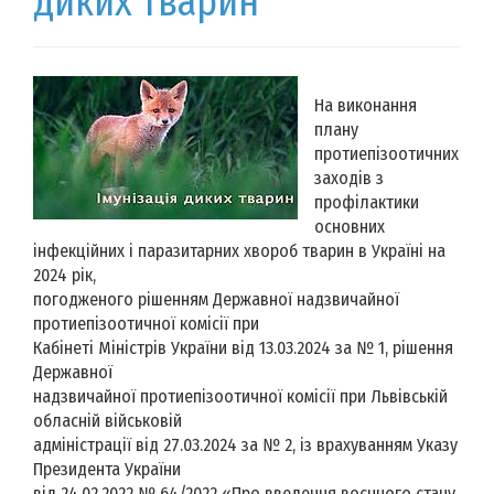
диких тварин
На виконання
плану
протиепізоотичних
заходів з
профілактики
основних
інфекційних і паразитарних хвороб тварин в Україні на
2024 рік,
погодженого рішенням Державної надзвичайної
протиепізоотичної комісії при
Кабінеті Міністрів України від 13.03.2024 за № 1, рішення
Державної
надзвичайної протиепізоотичної комісії при Львівській
обласній військовій
адміністрації від 27.03.2024 за № 2, із врахуванням Указу
Президента України
від 24.02.2022 № 64/2022 «Про введення воєнного стану