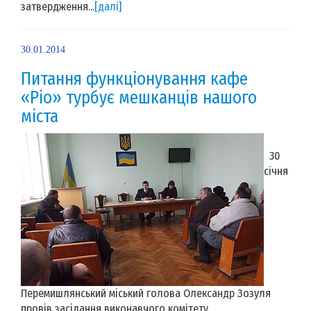
затвердження...
[далі]
30.01.2014
Питання функціонування кафе
«Ріо» турбує мешканців нашого
міста
30
січня
Перемишлянський міський голова Олександр Зозуля
провів засідання виконавчого комітету