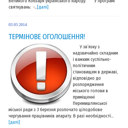
Великого Кобзаря українського народу. У програмі
святкувань: -...
[далі]
03.03.2014
ТЕРМІНОВЕ ОГОЛОШЕННЯ!
У зв’язку з
надзвичайно складним
і важким суспільно-
політичним
становищем в державі,
відповідно до
розпорядження
міського голови в
приміщенні
Перемишлянської
міської ради з 3 березня розпочато цілодобове
чергування працівників апарату. В разі необхідності...
[далі]