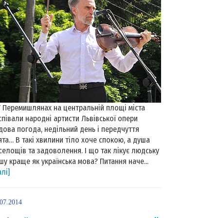
Перемишлянах на центральній площі міста
співали народні артисти Львівської опери
дова погода, недільний день і передчуття
ята… В такі хвилини тіло хоче спокою, а душа
селощів та задоволення. І що так лікує людську
шу краще як українська мова? Питання наче...
алі]
.07.2014