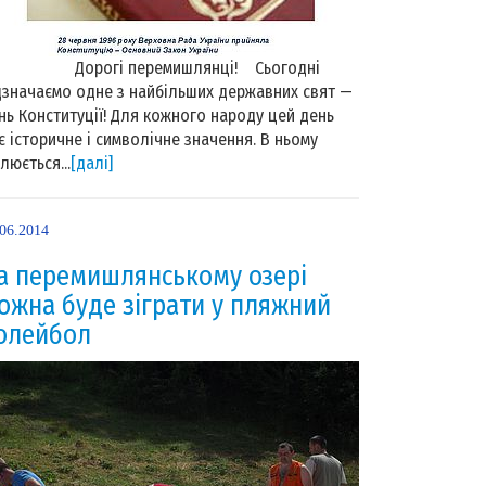
орогі перемишлянці! Сьогодні
дзначаємо одне з найбільших державних свят —
нь Конституції! Для кожного народу цей день
є історичне і символічне значення. В ньому
ілюється...
[далі]
.06.2014
а перемишлянському озері
ожна буде зіграти у пляжний
олейбол