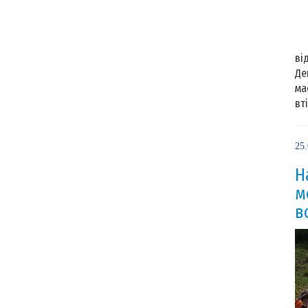
Д
ві
Де
ма
вт
25
Н
м
в