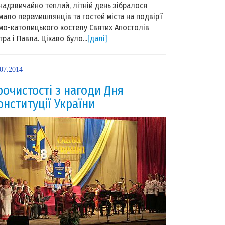
надзвичайно теплий, літній день зібралося
мало перемишлянців та гостей міста на подвір’ї
мо-католицького костелу Святих Апостолів
тра і Павла. Цікаво було...
[далі]
.07.2014
рочистості з нагоди Дня
онституції України