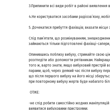
3.Припинити всі види робіт в районі виявлення
4.Не користуватися засобами радіозв’язку, моб
5. Дочекатися прибуття фахівців; вказати місце 
Слід пам’ятати, що розмінуванням, знешкоджен
займаються тільки підготовлені фахівці-сапери,
Опинившись поблизу вибуху, стримайте свою цік
розгледіти або допомогти рятівникам. Найкращ
того ж, варто знати, якщо вибуховий пристрій 
парами, щоб, через деякий час після вибуху пер
що після першого вибуху на його місці зберуться
при повторному вибуху жертв буде набагато біл
ОТЖЕ:
-не слід робити самостійно жодних маніпуляцій
виявитися вибуховими пристроями;