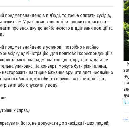
й предмет знайдено в під’їзді, то треба опитати сусідів,
алежить їм. У разі неможливості встановити власника –
омити про знахідку до найближчого відділення поліції та
С.
ий предмет знайдено в установі, потрібно негайно
о знахідку адміністрацію. Для поштової кореспонденції з
іною характерна надмірна товщина, пружність, вага не
У 
етельна упаковка. На конверті можуть бути різні плями,
за
о насторожити настирне бажання вручити лист неодмінно
Чу
ільки особисто», «особисто в руки», «секретно» і т.п.
св
агрівати або опускати у воду.
ве
ду
ою:
[д
утрішніх справ;
09
пересувати його, не допускати до знахідки інших людей;