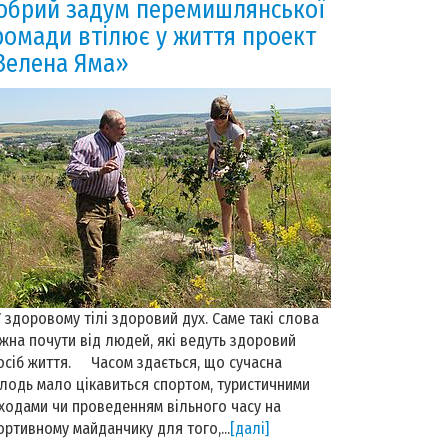
обрий задум перемишлянської
ромади втілює у життя проект
Зелена Яма»
здоровому тілі здоровий дух. Саме такі слова
жна почути від людей, які ведуть здоровий
осіб життя. Часом здається, що сучасна
лодь мало цікавиться спортом, туристичними
ходами чи проведенням вільного часу на
ортивному майданчику для того,...
[далі]