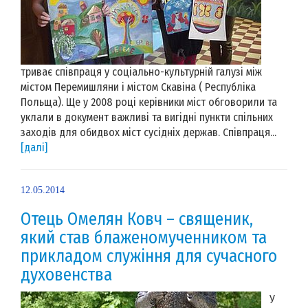
триває співпраця у соціально-культурній галузі між
містом Перемишляни і містом Скавіна ( Республіка
Польща). Ще у 2008 році керівники міст обговорили та
уклали в документ важливі та вигідні пункти спільних
заходів для обидвох міст сусідніх держав. Співпраця...
[далі]
12.05.2014
Отець Омелян Ковч – священик,
який став блаженомученником та
прикладом служіння для сучасного
духовенства
У