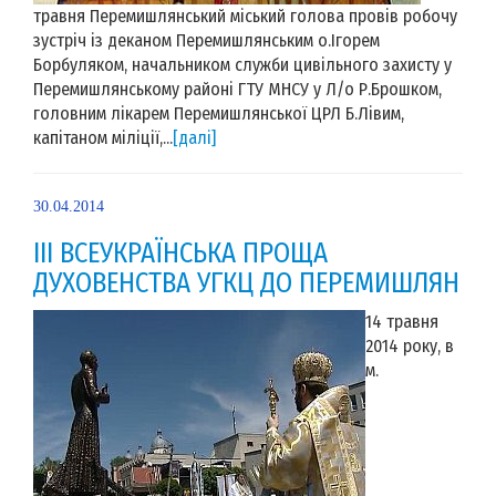
травня Перемишлянський міський голова провів робочу
зустріч із деканом Перемишлянським о.Ігорем
Борбуляком, начальником служби цивільного захисту у
Перемишлянському районі ГТУ МНСУ у Л/о Р.Брошком,
головним лікарем Перемишлянської ЦРЛ Б.Лівим,
капітаном міліції,...
[далі]
30.04.2014
ІІІ ВСЕУКРАЇНСЬКА ПРОЩА
ДУХОВЕНСТВА УГКЦ ДО ПЕРЕМИШЛЯН
14 травня
2014 року, в
м.