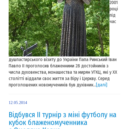
2001
році
під
час
душпастирського візиту до України Папа Римський Іван
Павло ІІ проголосив блаженними 28 достойників з
числа духовенства, монашества та мирян УГКЦ, які у ХХ
столітті віддали своє життя за Віру і Церкву. Серед
проголошених новомучеників був духівник...
[далі]
12.05.2014
Відбувся ІІ турнір з міні футболу на
кубок блаженомученника