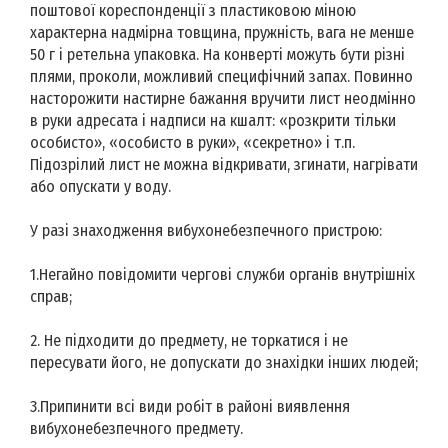
поштової кореспонденції з пластиковою міною
характерна надмірна товщина, пружність, вага не менше
50 г і ретельна упаковка. На конверті можуть бути різні
плями, проколи, можливий специфічний запах. Повинно
насторожити настирне бажання вручити лист неодмінно
в руки адресата і надписи на кшалт: «розкрити тільки
особисто», «особисто в руки», «секретно» і т.п.
Підозрілий лист не можна відкривати, згинати, нагрівати
або опускати у воду.
У разі знаходження вибухонебезпечного пристрою:
1.Негайно повідомити чергові служби органів внутрішніх
справ;
2. Не підходити до предмету, не торкатися і не
пересувати його, не допускати до знахідки інших людей;
3.Припинити всі види робіт в районі виявлення
вибухонебезпечного предмету.