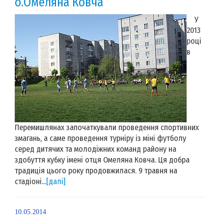
о.Омеляна Ковча
У
2013
році
в
Перемишлянах започаткували проведення спортивних
змагань, а саме проведення турніру із міні футболу
серед дитячих та молодіжних команд району на
здобуття кубку імені отця Омеляна Ковча. Ця добра
традиція цього року продовжилася. 9 травня на
стадіоні...
[далі]
10.05.2014