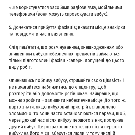
4.Не користуватися засобами радіозв’язку, мобільними
телефонами (вони можуть спровокувати вибух).
5. Дочекатися прибуття фахівців; вказати місце знахідки
та повідомити час її виявлення.
Слід пам’ятати, що розмінуванням, знешкодженням або
знищенням вибухонебезпечних предметів займаються
тільки підготовлені фахівці-сапери, допущені до цього
виду робіт.
Опинившись поблизу вибуху, стримайте свою цікавість і
не намагайтеся наблизитись до епіцентру, щоб
розгледіти або допомогти рятівникам. Найкраще, що
можна зробити – залишити небезпечне місце. До того ж,
варто знати, якщо вибуховий пристрій встановлено
зловмисно, то вони часто встановлюються парами, щоб,
через деякий час після вибуху першого з них, пролунав
другий вибух. Це розраховане на те, що після першого
вибуху на його місці зберуться люди, у тому числі й