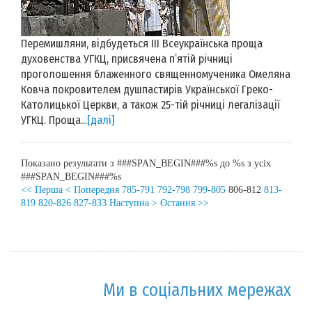
Перемишляни, відбудеться ІІІ Всеукраїнська проща
духовенства УГКЦ, присвячена п’ятій річниці
проголошення блаженного священномученика Омеляна
Ковча покровителем душпастирів Української Греко-
Католицької Церкви, а також 25-тій річниці легалізації
УГКЦ. Проща...
[далі]
Показано результати з ###SPAN_BEGIN###%s до %s з усіх
###SPAN_BEGIN###%s
<< Перша
< Попередня
785-791
792-798
799-805
806-812
813-
819
820-826
827-833
Наступна >
Остання >>
Ми в соціальних мережах