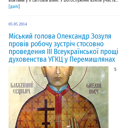
вбитими у ІІ світовій війні. У Богослужінні взяли участь...
[далі]
05.05.2014
Міський голова Олександр Зозуля
провів робочу зустріч стосовно
проведення ІІІ Всеукраїнської прощі
духовенства УГКЦ у Перемишлянах
5