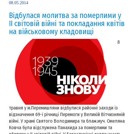
08.05.2014
Відбулася молитва за померлими у
ІІ світовій війні та покладання квітів
на військовому кладовищі
8
травня у м.Перемишляни відбулися районні заходи із
відзначення 69-ї річниці Перемоги у Великій Вітчизняній
війні. У храмі Святого Володимира та блаж.муч. Омеляна
Ковча була відслужена Панахида за померлими та