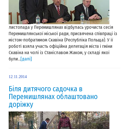
листопада у Перемишлянах відбулась урочиста сесія
Перемишлянської міської ради, присвячена співпраці із
містом-побратимом Скавіна (Республіка Польща). У її
роботі взяла участь офіційна делегація міста і гміни
Скавіна на чолі із Станіславом Жаком, у складі якої
були...
[далі]
12.11.2014
Біля дитячого садочка в
Перемишлянах облаштовано
доріжку