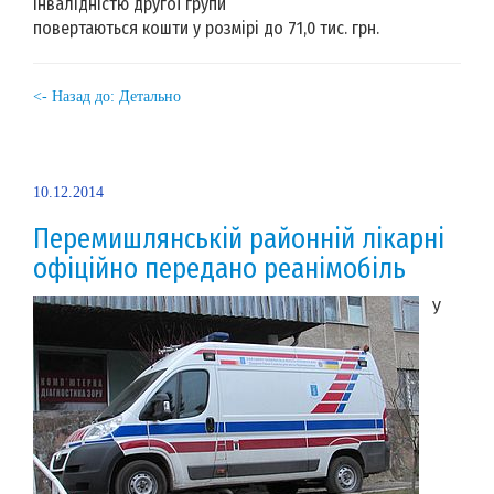
інвалідністю другої групи
повертаються кошти у розмірі до 71,0 тис. грн.
<- Назад до: Детально
10.12.2014
Перемишлянській районній лікарні
офіційно передано реанімобіль
У