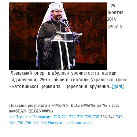
25
жовтня
2014
року у
Львівській опері відбулися урочистості з нагоди
відзначення 25-ої річниці свободи Української греко
- католицької церкви та церемонія вручення...
[далі]
Показано результати з ###SPAN_BEGIN###%s до %s з усіх
###SPAN_BEGIN###%s
<< Перша
< Попередня
715-721
722-728
729-735
736-742
743-
749
750-756
757-763
Наступна >
Остання >>