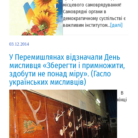
місцевого самоврядування!
Самоврядні органи в
демократичному суспільстві є
важливим інститутом...
[далі]
03.12.2014
У Перемишлянах відзначали День
мисливця «Зберегти і примножити,
здобути не понад міру». (Гасло
українських мисливців)
В
кінці